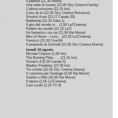
Il padrino
(
21,30
Rete4
)
Una notte al museo
(
22,40
Sky Cinema Family
)
L'ultima missione
(
21,15
Iris
)
Corro da te
(
22,45
Sky Cinema Romance
)
Smokin' Aces
(
23,17
Canale 20
)
e
Battleship
(
21,20
Italia 1
)
Il giro del mondo in...
(
1,50
La7Cinema
)
Febbre da cavallo
(
21,15
La7
)
Un fantastico via vai
(
22,50
Rai Movie
)
Men of Honor - L'ono...
(
23,25
La7Cinema
)
Fantozzi
(
21,00
Cine34
)
A proposito di Schmidt
(
22,50
Sky Cinema Drama
)
lunedì 10 agosto
Michael Clayton
(
1,00
Iris
)
The Burning Plain - ...
(
21,15
Iris
)
Ocean's 8
(
0,35
Canale 5
)
Madres Paralelas
(
23,30
Iris
)
Tre ciotole
(
22,55
Sky Cinema Drama
)
Il cammino per Santiago
(
5,00
Rai Movie
)
Stanlio e Ollio
(
20,45
Rai Movie
)
Il danno
(
1,05
La7Cinema
)
Cani sciolti
(
2,20
TV 8
)