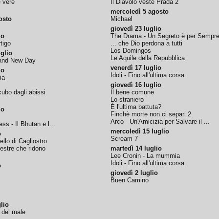
e vere
Il Diavolo veste Prada 2
mercoledì 5 agosto
osto
Michael
giovedì 23 luglio
io
The Drama - Un Segreto è per Sempr
tigo
... che Dio perdona a tutti
Los Domingos
glio
Le Aquile della Repubblica
rand New Day
venerdì 17 luglio
io
Idoli - Fino all'ultima corsa
ia
giovedì 16 luglio
ubo dagli abissi
Il bene comune
Lo straniero
È l'ultima battuta?
io
Finchè morte non ci separi 2
Arco - Un'Amicizia per Salvare il ...
ss - Il Bhutan e l...
mercoledì 15 luglio
o
Scream 7
tello di Cagliostro
nestre che ridono
martedì 14 luglio
Lee Cronin - La mummia
Idoli - Fino all'ultima corsa
o
giovedì 2 luglio
Buen Camino
lio
o del male