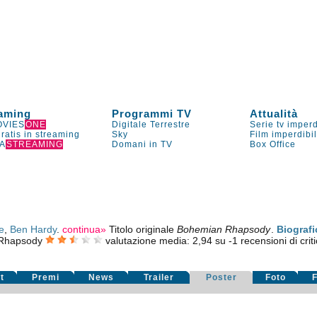
aming
Programmi TV
Attualità
VIES
ONE
Digitale Terrestre
Serie tv imperd
gratis in streaming
Sky
Film imperdibi
A
STREAMING
Domani in TV
Box Office
e
,
Ben Hardy
.
continua»
Titolo originale
Bohemian Rhapsody
.
Biografi
Rhapsody
valutazione media:
2,94
su
-1
recensioni di criti
t
Premi
News
Trailer
Poster
Foto
F