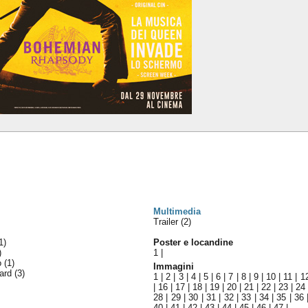
Multimedia
Trailer (2)
1)
Poster e locandine
)
1
|
lo
(1)
Immagini
ward
(3)
1
|
2
|
3
|
4
|
5
|
6
|
7
|
8
|
9
|
10
|
11
|
1
|
16
|
17
|
18
|
19
|
20
|
21
|
22
|
23
|
24
28
|
29
|
30
|
31
|
32
|
33
|
34
|
35
|
36
40
|
41
|
42
|
43
|
44
|
45
|
46
|
47
|