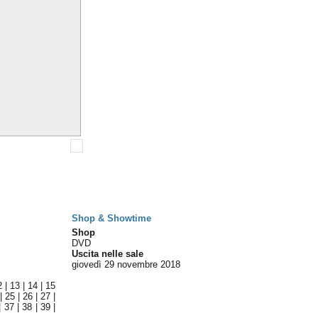
Shop & Showtime
Shop
DVD
Uscita nelle sale
giovedì 29
novembre 2018
2
|
13
|
14
|
15
|
25
|
26
|
27
|
|
37
|
38
|
39
|