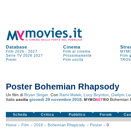
Database
Cinema
Stre
Film 2026
-
2027
Film al cinema
MYMO
Serie TV
2026
2027
Prossimamente
Film 
Premi
Film uscita
TROV
Poster Bohemian Rhapsody
Un film di
Bryan Singer
. Con
Rami Malek
,
Lucy Boynton
,
Gwilym Le
Italia
uscita
giovedì 29
novembre 2018
.
Bohemian 
MYMO
NE
T
RO
Scheda
Critica
Pubblico
Forum
Cas
Home
»
Film
»
2018
»
Bohemian Rhapsody
»
Poster
»
0