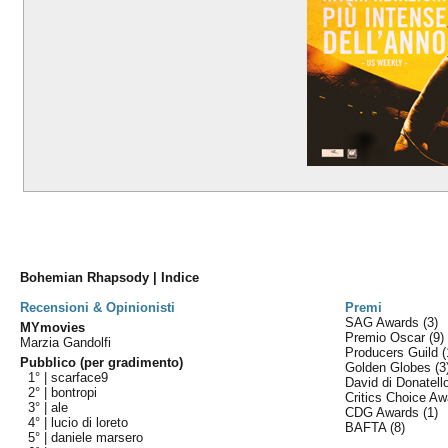
Bohemian Rhapsody | Indice
Recensioni & Opinionisti
Premi
SAG Awards
(3)
MYmovies
Premio Oscar
(9)
Marzia Gandolfi
Producers Guild
(
Pubblico (per gradimento)
Golden Globes
(3
1° |
scarface9
David di Donatel
2° |
bontropi
Critics Choice A
3° |
ale
CDG Awards
(1)
4° |
lucio di loreto
BAFTA
(8)
5° |
daniele marsero