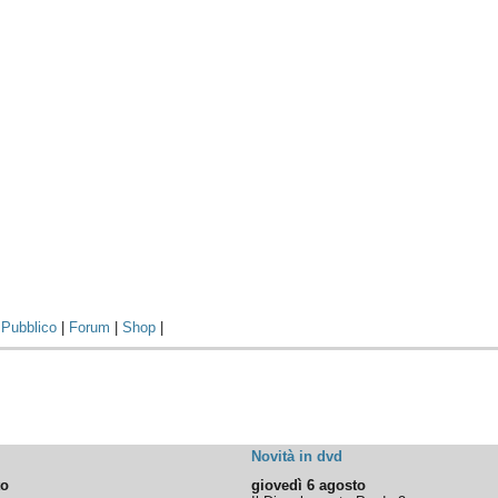
|
Pubblico
|
Forum
|
Shop
|
Novità in dvd
to
giovedì 6 agosto