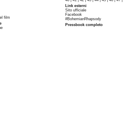
Link esterni
Sito ufficiale
Facebook
el film
#BohemianRhapsody
e
Pressbook completo
ne