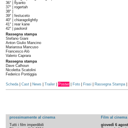
36° |
flyanto
37° |
rogertah
38° |
39° |
festuceto
40° |
chiaragolightly
41° |
rear kane
42° |
paolorol
Rassegna stampa
Stefano Giani
Anton Giulio Mancino
Mariarosa Mancuso
Francesco Alò
Valerio Caprara
Rassegna stampa
Dave Calhoun
Nicoletta Scatolini
Federico Pontiggia
Scheda
|
Cast
|
News
|
Trailer
|
Poster
|
Foto
|
Frasi
|
Rassegna Stampa
prossimamente al cinema
Film al cinema
Tutti i film imperdibili
giovedì 6 agos