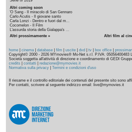
Serie tv 2019
Altri coming soon
'O Sang - Il miracolo di San Gennaro
Carlo Acutis - Il giovane santo
Carla Lonzi - Dentro e fuori dal m...
Cocomelon - Il Film
L'assurda storia della Gialappa's ...
Altri prossimamente »
Altri film al ci
home
|
cinema
|
database
|
film
|
uscite
|
dvd
|
tv
|
box office
|
prossima
Copyright© 2000 - 2026 MYmovies® Mo-Net s.r.l. P.IVA: 05056400483 L
Società soggetta all'attività di direzione e coordinamento di GEDI Gruppo E
credits
|
contatti
|
redazione@mymovies.it
Normativa sulla privacy
|
Termini e condizioni d'uso
Il riesame e il controllo editoriale dei contenuti del presente sito sono a
Per contatti, scrivere al seguente indirizzo email: live@mymovies.it