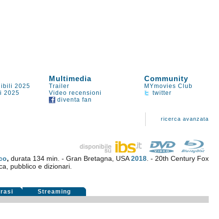
Multimedia
Community
ibili 2025
Trailer
MYmovies Club
li 2025
Video recensioni
twitter
diventa fan
ricerca avanzata
co
,
durata 134 min. - Gran Bretagna, USA
2018
. - 20th Century Fox
ca, pubblico e dizionari.
rasi
Streaming