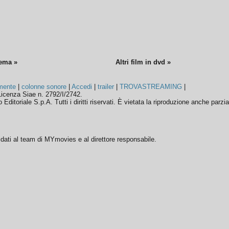
nema »
Altri film in dvd »
mente
|
colonne sonore
|
Accedi
|
trailer
|
TROVASTREAMING
|
icenza Siae n. 2792/I/2742.
ditoriale S.p.A. Tutti i diritti riservati. È vietata la riproduzione anche parzia
ffidati al team di MYmovies e al direttore responsabile.