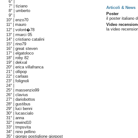
6° |
7° |
tiziano
Articoli & News
8° |
umberto
Poster
9° |
il poster italiano d
10° |
enzo70
11° |
mauro
Video recension
la video recensio
12° |
volont�78
13° |
rmarci 05
14° |
cristiano catalini
15° |
rino79
16° |
great steven
17° |
elgatoloco
18° |
roby 82
19° |
dekxal
20° |
erica villafranca
21° |
ollipop
22° |
carlaas
23° |
folignoli
24° |
25° |
massenzio99
26° |
clavius
27° |
dariobottos
28° |
gustibus
29° |
luci benni
30° |
lucascialo
31° |
anna
32° |
rewind10
33° |
tmpsvita
34° |
nino pellino
35° |
giorgio postiglione giorpost