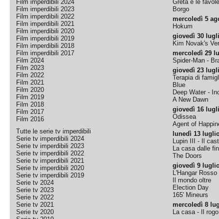
Film imperdibili 2024
Greta e le favol
Film imperdibili 2023
Borgo
Film imperdibili 2022
mercoledì 5 ag
Film imperdibili 2021
Hokum
Film imperdibili 2020
giovedì 30 lugl
Film imperdibili 2019
Kim Novak's Ver
Film imperdibili 2018
Film imperdibili 2017
mercoledì 29 lu
Film 2024
Spider-Man - B
Film 2023
giovedì 23 lugl
Film 2022
Terapia di famigl
Film 2021
Blue
Film 2020
Deep Water - Inc
Film 2019
A New Dawn
Film 2018
giovedì 16 lugl
Film 2017
Odissea
Film 2016
Agent of Happine
Tutte le serie tv imperdibili
lunedì 13 lugli
Serie tv imperdibili 2024
Lupin III - Il cas
Serie tv imperdibili 2023
La casa dalle fi
Serie tv imperdibili 2022
The Doors
Serie tv imperdibili 2021
giovedì 9 lugli
Serie tv imperdibili 2020
L'Hangar Rosso
Serie tv imperdibili 2019
Il mondo oltre
Serie tv 2024
Election Day
Serie tv 2023
165' Mineurs
Serie tv 2022
Serie tv 2021
mercoledì 8 lug
Serie tv 2020
La casa - Il rog