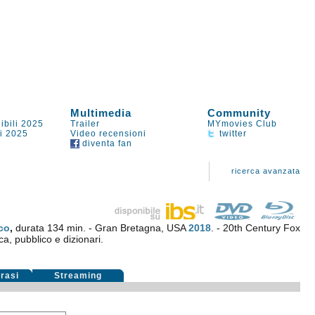
Multimedia
Community
ibili 2025
Trailer
MYmovies Club
li 2025
Video recensioni
twitter
diventa fan
ricerca avanzata
co
,
durata 134 min. - Gran Bretagna, USA
2018
. - 20th Century Fox
ca, pubblico e dizionari.
rasi
Streaming