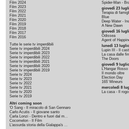
Film 2024
Spider-Man - B
Film 2023
giovedì 23 lugl
Film 2022
Terapia di famigl
Film 2021
Blue
Film 2020
Deep Water - Inc
Film 2019
A New Dawn
Film 2018
giovedì 16 lugl
Film 2017
Odissea
Film 2016
Agent of Happine
Tutte le serie tv imperdibili
lunedì 13 lugli
Serie tv imperdibili 2024
Lupin III - Il cas
Serie tv imperdibili 2023
La casa dalle fi
Serie tv imperdibili 2022
The Doors
Serie tv imperdibili 2021
giovedì 9 lugli
Serie tv imperdibili 2020
L'Hangar Rosso
Serie tv imperdibili 2019
Il mondo oltre
Serie tv 2024
Election Day
Serie tv 2023
165' Mineurs
Serie tv 2022
Serie tv 2021
mercoledì 8 lug
Serie tv 2020
La casa - Il rog
Serie tv 2019
Altri coming soon
'O Sang - Il miracolo di San Gennaro
Carlo Acutis - Il giovane santo
Carla Lonzi - Dentro e fuori dal m...
Cocomelon - Il Film
L'assurda storia della Gialappa's ...