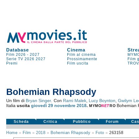
Database
Cinema
Stre
Film 2026
-
2027
Film al cinema
MYMO
Serie TV
2026
2027
Prossimamente
Film 
Premi
Film uscita
TROV
Bohemian Rhapsody
Un film di
Bryan Singer
. Con
Rami Malek
,
Lucy Boynton
,
Gwilym Le
Italia
uscita
giovedì 29
novembre 2018
.
Bohemian 
MYMO
NE
T
RO
Scheda
Critica
Pubblico
Forum
Cas
Home
»
Film
»
2018
»
Bohemian Rhapsody
»
Foto
»
263158