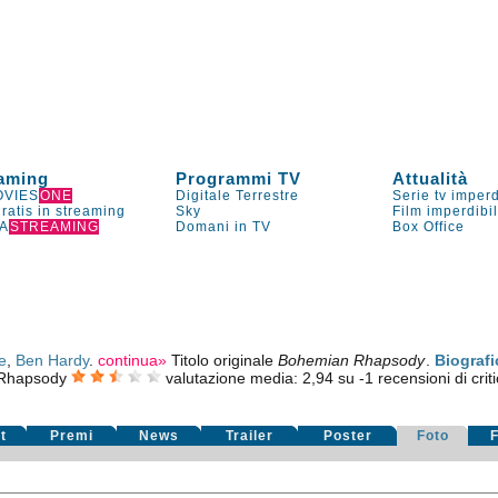
aming
Programmi TV
Attualità
VIES
ONE
Digitale Terrestre
Serie tv imperd
gratis in streaming
Sky
Film imperdibi
A
STREAMING
Domani in TV
Box Office
e
,
Ben Hardy
.
continua»
Titolo originale
Bohemian Rhapsody
.
Biografi
Rhapsody
valutazione media:
2,94
su
-1
recensioni di criti
t
Premi
News
Trailer
Poster
Foto
F