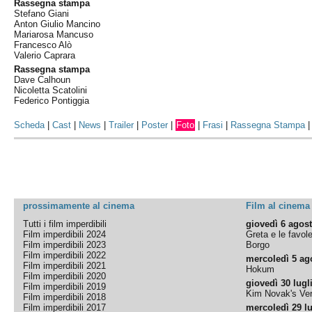
Rassegna stampa
Stefano Giani
Anton Giulio Mancino
Mariarosa Mancuso
Francesco Alò
Valerio Caprara
Rassegna stampa
Dave Calhoun
Nicoletta Scatolini
Federico Pontiggia
Scheda
|
Cast
|
News
|
Trailer
|
Poster
|
Foto
|
Frasi
|
Rassegna Stampa
prossimamente al cinema
Film al cinema
Tutti i film imperdibili
giovedì 6 agos
Film imperdibili 2024
Greta e le favol
Film imperdibili 2023
Borgo
Film imperdibili 2022
mercoledì 5 ag
Film imperdibili 2021
Hokum
Film imperdibili 2020
giovedì 30 lugl
Film imperdibili 2019
Kim Novak's Ver
Film imperdibili 2018
Film imperdibili 2017
mercoledì 29 lu