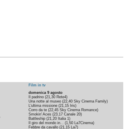
Film in tv
domenica 9 agosto
Il padrino
(
21,30
Rete4
)
Una notte al museo
(
22,40
Sky Cinema Family
)
L'ultima missione
(
21,15
Iris
)
Corro da te
(
22,45
Sky Cinema Romance
)
Smokin' Aces
(
23,17
Canale 20
)
e
Battleship
(
21,20
Italia 1
)
Il giro del mondo in...
(
1,50
La7Cinema
)
Febbre da cavallo
(
21,15
La7
)