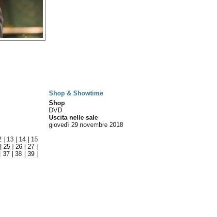
Shop & Showtime
Shop
DVD
Uscita nelle sale
giovedì 29
novembre 2018
2
|
13
|
14
|
15
|
25
|
26
|
27
|
|
37
|
38
|
39
|