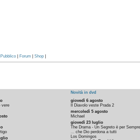
|
Pubblico
|
Forum
|
Shop
|
Novità in dvd
to
giovedì 6 agosto
e vere
Il Diavolo veste Prada 2
mercoledì 5 agosto
osto
Michael
giovedì 23 luglio
io
The Drama - Un Segreto è per Sempr
tigo
... che Dio perdona a tutti
Los Domingos
glio