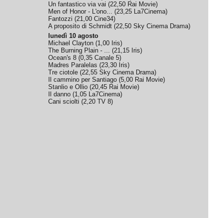
Un fantastico via vai
(
22,50
Rai Movie
)
Men of Honor - L'ono...
(
23,25
La7Cinema
)
Fantozzi
(
21,00
Cine34
)
A proposito di Schmidt
(
22,50
Sky Cinema Drama
)
lunedì 10 agosto
Michael Clayton
(
1,00
Iris
)
The Burning Plain - ...
(
21,15
Iris
)
Ocean's 8
(
0,35
Canale 5
)
Madres Paralelas
(
23,30
Iris
)
Tre ciotole
(
22,55
Sky Cinema Drama
)
Il cammino per Santiago
(
5,00
Rai Movie
)
Stanlio e Ollio
(
20,45
Rai Movie
)
Il danno
(
1,05
La7Cinema
)
Cani sciolti
(
2,20
TV 8
)