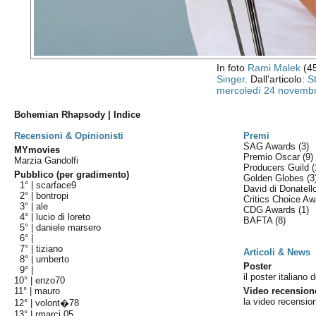
In foto
Rami Malek
(45
Singer
. Dall'articolo:
St
mercoledì 24 novemb
Bohemian Rhapsody | Indice
Recensioni & Opinionisti
Premi
SAG Awards
(3)
MYmovies
Premio Oscar
(9)
Marzia Gandolfi
Producers Guild
(
Pubblico (per gradimento)
Golden Globes
(3
1° |
scarface9
David di Donatel
2° |
bontropi
Critics Choice A
3° |
ale
CDG Awards
(1)
4° |
lucio di loreto
BAFTA
(8)
5° |
daniele marsero
6° |
7° |
tiziano
Articoli & News
8° |
umberto
Poster
9° |
il poster italiano d
10° |
enzo70
11° |
mauro
Video recension
la video recensio
12° |
volont�78
13° |
rmarci 05