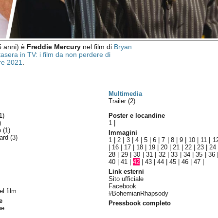
 anni) è
Freddie Mercury
nel film di
Bryan
asera in TV: i film da non perdere di
re 2021
.
Multimedia
Trailer (2)
1)
Poster e locandine
)
1
|
lo
(1)
Immagini
ward
(3)
1
|
2
|
3
|
4
|
5
|
6
|
7
|
8
|
9
|
10
|
11
|
1
|
16
|
17
|
18
|
19
|
20
|
21
|
22
|
23
|
24
28
|
29
|
30
|
31
|
32
|
33
|
34
|
35
|
36
40
|
41
|
42
|
43
|
44
|
45
|
46
|
47
|
Link esterni
Sito ufficiale
Facebook
el film
#BohemianRhapsody
e
Pressbook completo
ne