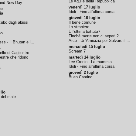
Le Aquile della Repubblica
rand New Day
venerdì 17 luglio
io
Idoli - Fino all'ultima corsa
ia
giovedì 16 luglio
ubo dagli abissi
Il bene comune
Lo straniero
È l'ultima battuta?
io
Finchè morte non ci separi 2
Arco - Un'Amicizia per Salvare il ...
ss - Il Bhutan e l...
mercoledì 15 luglio
o
Scream 7
tello di Cagliostro
nestre che ridono
martedì 14 luglio
Lee Cronin - La mummia
Idoli - Fino all'ultima corsa
o
giovedì 2 luglio
Buen Camino
lio
o del male