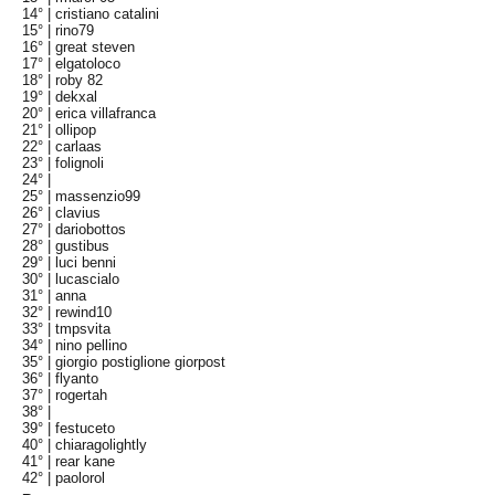
14° |
cristiano catalini
15° |
rino79
16° |
great steven
17° |
elgatoloco
18° |
roby 82
19° |
dekxal
20° |
erica villafranca
21° |
ollipop
22° |
carlaas
23° |
folignoli
24° |
25° |
massenzio99
26° |
clavius
27° |
dariobottos
28° |
gustibus
29° |
luci benni
30° |
lucascialo
31° |
anna
32° |
rewind10
33° |
tmpsvita
34° |
nino pellino
35° |
giorgio postiglione giorpost
36° |
flyanto
37° |
rogertah
38° |
39° |
festuceto
40° |
chiaragolightly
41° |
rear kane
42° |
paolorol