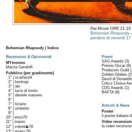
Rai Movie ORE 21.10
Bohemian Rhapsody
-
perdere di venerdì 17
Bohemian Rhapsody | Indice
Recensioni & Opinionisti
Premi
SAG Awards
(3)
MYmovies
Premio Oscar
(9)
Marzia Gandolfi
Producers Guild
(
Pubblico (per gradimento)
Golden Globes
(3
1° |
scarface9
David di Donatel
2° |
bontropi
Critics Choice A
3° |
ale
CDG Awards
(1)
4° |
lucio di loreto
BAFTA
(8)
5° |
daniele marsero
6° |
7° |
tiziano
Articoli & News
8° |
umberto
Poster
9° |
il poster italiano d
10° |
enzo70
11° |
mauro
Video recension
la video recensio
12° |
volont�78
13° |
rmarci 05