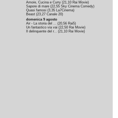
Amore, Cucina e Curry
(
21,10
Rai Movie
)
Sapore di mare
(
22,55
Sky Cinema Comedy
)
Quasi famosi
(
3,35
La7Cinema
)
Beast
(
23,27
Canale 20
)
domenica 9 agosto
Air - La storia del ...
(
20,56
Rai5
)
Un fantastico via vai
(
22,50
Rai Movie
)
Il delinquente del r...
(
21,10
Rai Movie
)