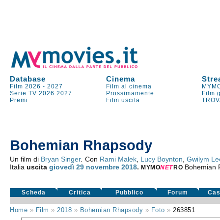
Database
Cinema
Stre
Film 2026
-
2027
Film al cinema
MYMO
Serie TV
2026
2027
Prossimamente
Film 
Premi
Film uscita
TROV
Bohemian Rhapsody
Un film di
Bryan Singer
. Con
Rami Malek
,
Lucy Boynton
,
Gwilym Le
Italia
uscita
giovedì 29
novembre 2018
.
Bohemian 
MYMO
NE
T
RO
Scheda
Critica
Pubblico
Forum
Cas
Home
»
Film
»
2018
»
Bohemian Rhapsody
»
Foto
»
263851