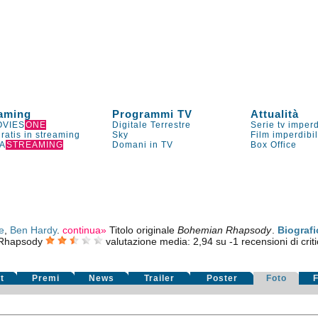
aming
Programmi TV
Attualità
VIES
ONE
Digitale Terrestre
Serie tv imperd
gratis in streaming
Sky
Film imperdibi
A
STREAMING
Domani in TV
Box Office
e
,
Ben Hardy
.
continua»
Titolo originale
Bohemian Rhapsody
.
Biografi
Rhapsody
valutazione media:
2,94
su
-1
recensioni di criti
t
Premi
News
Trailer
Poster
Foto
F