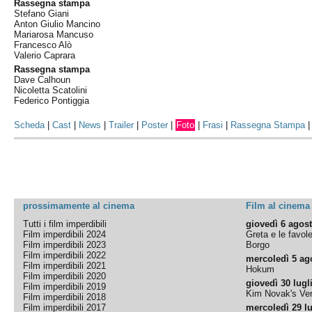
Rassegna stampa
Stefano Giani
Anton Giulio Mancino
Mariarosa Mancuso
Francesco Alò
Valerio Caprara
Rassegna stampa
Dave Calhoun
Nicoletta Scatolini
Federico Pontiggia
Scheda
|
Cast
|
News
|
Trailer
|
Poster
|
Foto
|
Frasi
|
Rassegna Stampa
prossimamente al cinema
Film al cinema
Tutti i film imperdibili
giovedì 6 agos
Film imperdibili 2024
Greta e le favol
Film imperdibili 2023
Borgo
Film imperdibili 2022
mercoledì 5 ag
Film imperdibili 2021
Hokum
Film imperdibili 2020
giovedì 30 lugl
Film imperdibili 2019
Kim Novak's Ver
Film imperdibili 2018
Film imperdibili 2017
mercoledì 29 lu