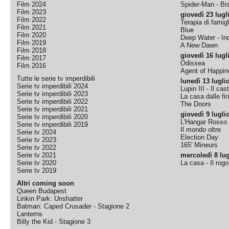
Film 2024
Spider-Man - B
Film 2023
giovedì 23 lugl
Film 2022
Terapia di famigl
Film 2021
Blue
Film 2020
Deep Water - Inc
Film 2019
A New Dawn
Film 2018
giovedì 16 lugl
Film 2017
Odissea
Film 2016
Agent of Happine
Tutte le serie tv imperdibili
lunedì 13 lugli
Serie tv imperdibili 2024
Lupin III - Il cas
Serie tv imperdibili 2023
La casa dalle fi
Serie tv imperdibili 2022
The Doors
Serie tv imperdibili 2021
giovedì 9 lugli
Serie tv imperdibili 2020
L'Hangar Rosso
Serie tv imperdibili 2019
Il mondo oltre
Serie tv 2024
Election Day
Serie tv 2023
165' Mineurs
Serie tv 2022
Serie tv 2021
mercoledì 8 lug
Serie tv 2020
La casa - Il rog
Serie tv 2019
Altri coming soon
Queen Budapest
Linkin Park: Unshatter
Batman: Caped Crusader - Stagione 2
Lanterns
Billy the Kid - Stagione 3