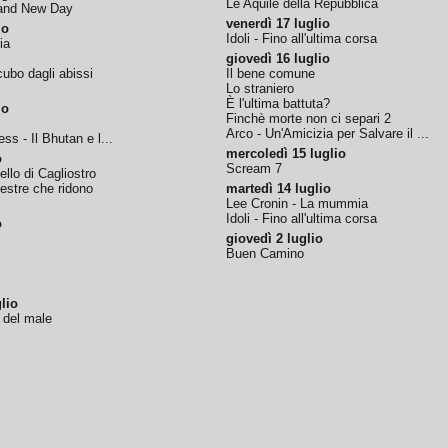
Le Aquile della Repubblica
rand New Day
venerdì 17 luglio
io
Idoli - Fino all'ultima corsa
ia
giovedì 16 luglio
ubo dagli abissi
Il bene comune
Lo straniero
È l'ultima battuta?
io
Finchè morte non ci separi 2
Arco - Un'Amicizia per Salvare il ...
ss - Il Bhutan e l...
mercoledì 15 luglio
o
Scream 7
tello di Cagliostro
nestre che ridono
martedì 14 luglio
Lee Cronin - La mummia
Idoli - Fino all'ultima corsa
o
giovedì 2 luglio
Buen Camino
lio
o del male