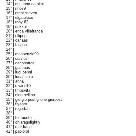
14° |
cristiano catalini
15° |
rino79
16° |
great steven
17° |
elgatoloco
18° |
roby 82
19° |
dekxal
20° |
erica villafranca
21° |
ollipop
22° |
carlaas
23° |
folignoli
24° |
25° |
massenzio99
26° |
clavius
27° |
dariobottos
28° |
gustibus
29° |
luci benni
30° |
lucascialo
31° |
anna
32° |
rewind10
33° |
tmpsvita
34° |
nino pellino
35° |
giorgio postiglione giorpost
36° |
flyanto
37° |
rogertah
38° |
39° |
festuceto
40° |
chiaragolightly
41° |
rear kane
42° |
paolorol