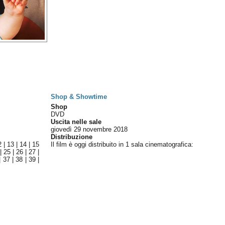
Shop & Showtime
Shop
DVD
Uscita nelle sale
giovedì 29
novembre 2018
Distribuzione
2
|
13
|
14
|
15
Il film è oggi distribuito in 1 sala cinematografica
:
|
25
|
26
|
27
|
|
37
|
38
|
39
|