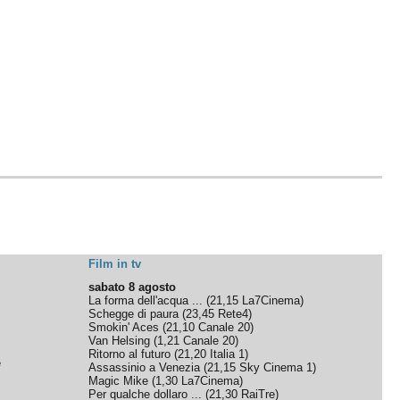
Film in tv
sabato 8 agosto
La forma dell'acqua ...
(
21,15
La7Cinema
)
Schegge di paura
(
23,45
Rete4
)
Smokin' Aces
(
21,10
Canale 20
)
Van Helsing
(
1,21
Canale 20
)
Ritorno al futuro
(
21,20
Italia 1
)
e
Assassinio a Venezia
(
21,15
Sky Cinema 1
)
Magic Mike
(
1,30
La7Cinema
)
Per qualche dollaro ...
(
21,30
RaiTre
)