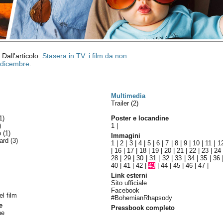
 Dall'articolo:
Stasera in TV: i film da non
 dicembre
.
Multimedia
Trailer (2)
1)
Poster e locandine
)
1
|
lo
(1)
Immagini
ward
(3)
1
|
2
|
3
|
4
|
5
|
6
|
7
|
8
|
9
|
10
|
11
|
1
|
16
|
17
|
18
|
19
|
20
|
21
|
22
|
23
|
24
28
|
29
|
30
|
31
|
32
|
33
|
34
|
35
|
36
40
|
41
|
42
|
43
|
44
|
45
|
46
|
47
|
Link esterni
Sito ufficiale
Facebook
el film
#BohemianRhapsody
e
Pressbook completo
ne