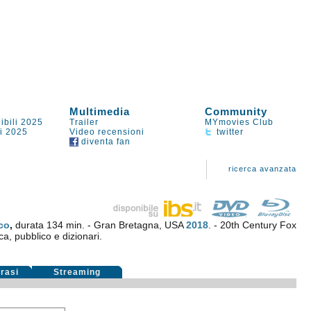
Multimedia
Community
ibili 2025
Trailer
MYmovies Club
li 2025
Video recensioni
twitter
diventa fan
ricerca avanzata
co
,
durata 134 min. - Gran Bretagna, USA
2018
. - 20th Century Fox
ca, pubblico e dizionari.
rasi
Streaming