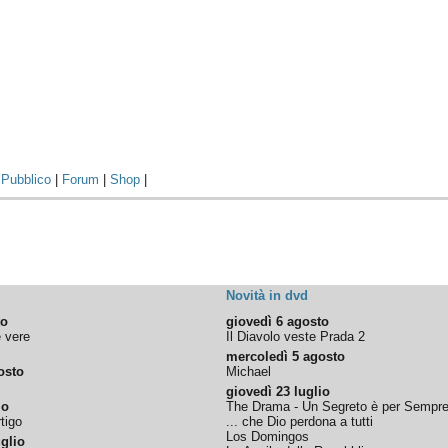
|
Pubblico
|
Forum
|
Shop
|
Novità in dvd
to
giovedì 6 agosto
e vere
Il Diavolo veste Prada 2
mercoledì 5 agosto
osto
Michael
giovedì 23 luglio
io
The Drama - Un Segreto è per Sempr
tigo
... che Dio perdona a tutti
Los Domingos
glio