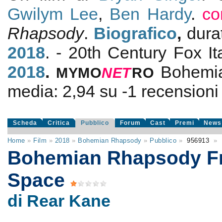
Gwilym Lee
,
Ben Hardy
.
co
Rhapsody
.
Biografico
,
dura
2018
. - 20th Century Fox It
2018
.
Bohemi
MYMO
NE
T
RO
media:
2,94
su
-1
recensioni d
Scheda
Critica
Pubblico
Forum
Cast
Premi
News
Home
»
Film
»
2018
»
Bohemian Rhapsody
»
Pubblico
»
956913
»
Bohemian Rhapsody F
Space
di Rear Kane