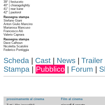
39° |
festuceto
40° |
chiaragolightly
41° |
rear kane
42° |
paolorol
Rassegna stampa
Stefano Giani
Anton Giulio Mancino
Mariarosa Mancuso
Francesco Alò
Valerio Caprara
Rassegna stampa
Dave Calhoun
Nicoletta Scatolini
Federico Pontiggia
Scheda
|
Cast
|
News
|
Trailer
Stampa
|
Pubblico
|
Forum
|
S
prossimamente al cinema
Film al cinema