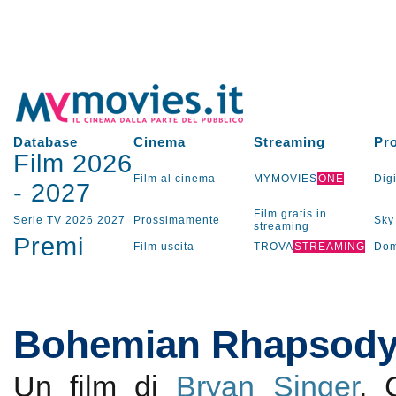
Database
Cinema
Streaming
Pr
Film 2026
Film al cinema
MYMOVIES
ONE
Digi
-
2027
Film gratis in
Serie TV
2026
2027
Prossimamente
Sky
streaming
Premi
Film uscita
TROVA
STREAMING
Dom
Bohemian Rhapsod
Un film di
Bryan Singer
.