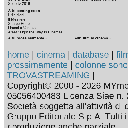
Serie tv 2019
Altri coming soon
I Nisidiani
Il Mestiere
Scarpe Rotte
Limoni a Varsavia
Ateez: Light the Way in Cinemas
Altri prossimamente »
Altri film al cinema »
home
|
cinema
|
database
|
fil
prossimamente
|
colonne sono
TROVASTREAMING
|
Copyright© 2000 - 2026 MYmov
05056400483 Licenza Siae n. 
Società soggetta all'attività d
Gruppo Editoriale S.p.A. Tutti i d
riproduzione anche parziale.