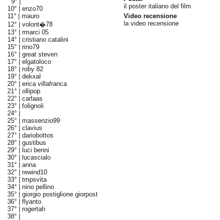
9° |
il poster italiano del film
10° |
enzo70
11° |
mauro
Video recensione
la video recensione
12° |
volont�78
13° |
rmarci 05
14° |
cristiano catalini
15° |
rino79
16° |
great steven
17° |
elgatoloco
18° |
roby 82
19° |
dekxal
20° |
erica villafranca
21° |
ollipop
22° |
carlaas
23° |
folignoli
24° |
25° |
massenzio99
26° |
clavius
27° |
dariobottos
28° |
gustibus
29° |
luci benni
30° |
lucascialo
31° |
anna
32° |
rewind10
33° |
tmpsvita
34° |
nino pellino
35° |
giorgio postiglione giorpost
36° |
flyanto
37° |
rogertah
38° |