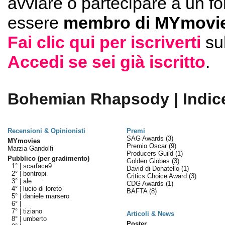
avviare o partecipare a un f
essere
membro di MYmovie
Fai clic qui per iscriverti
su
Accedi se sei già iscritto
.
Bohemian Rhapsody | Indic
Recensioni & Opinionisti
Premi
SAG Awards
(3)
MYmovies
Premio Oscar
(9)
Marzia Gandolfi
Producers Guild
(1)
Pubblico (per gradimento)
Golden Globes
(3)
1° |
scarface9
David di Donatello
(1)
2° |
bontropi
Critics Choice Award
(3)
3° |
ale
CDG Awards
(1)
4° |
lucio di loreto
BAFTA
(8)
5° |
daniele marsero
6° |
7° |
tiziano
Articoli & News
8° |
umberto
Poster