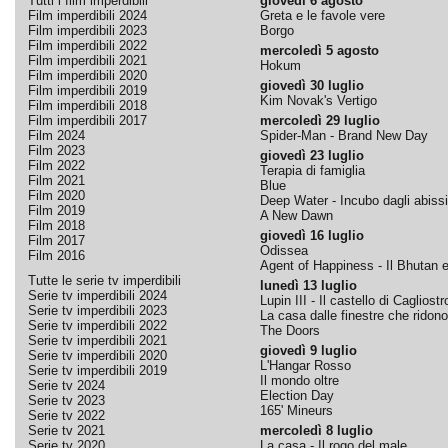
Tutti i film imperdibili
giovedì 6 agosto
Film imperdibili 2024
Greta e le favole vere
Film imperdibili 2023
Borgo
Film imperdibili 2022
mercoledì 5 agosto
Film imperdibili 2021
Hokum
Film imperdibili 2020
giovedì 30 luglio
Film imperdibili 2019
Kim Novak's Vertigo
Film imperdibili 2018
Film imperdibili 2017
mercoledì 29 luglio
Film 2024
Spider-Man - Brand New Day
Film 2023
giovedì 23 luglio
Film 2022
Terapia di famiglia
Film 2021
Blue
Film 2020
Deep Water - Incubo dagli abissi
Film 2019
A New Dawn
Film 2018
giovedì 16 luglio
Film 2017
Odissea
Film 2016
Agent of Happiness - Il Bhutan e 
Tutte le serie tv imperdibili
lunedì 13 luglio
Serie tv imperdibili 2024
Lupin III - Il castello di Cagliostr
Serie tv imperdibili 2023
La casa dalle finestre che ridono
Serie tv imperdibili 2022
The Doors
Serie tv imperdibili 2021
giovedì 9 luglio
Serie tv imperdibili 2020
L'Hangar Rosso
Serie tv imperdibili 2019
Il mondo oltre
Serie tv 2024
Election Day
Serie tv 2023
165' Mineurs
Serie tv 2022
Serie tv 2021
mercoledì 8 luglio
Serie tv 2020
La casa - Il rogo del male