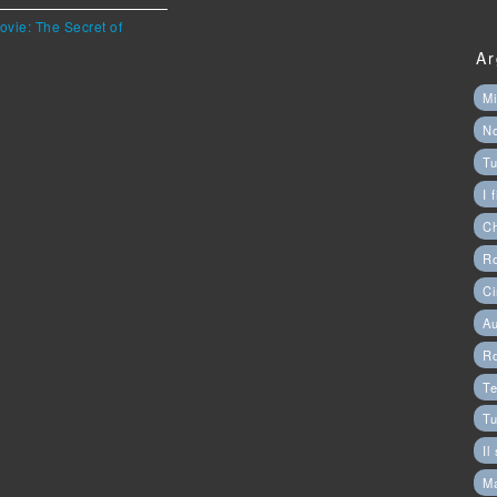
ovie: The Secret of
Ar
Mi
N
Tu
I 
C
Ro
Ci
Au
R
Te
Tu
Il
M