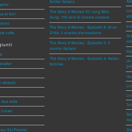
Ad
thriller italiano
ppello
Loc
The Story of Movies VII: Jung Woo-
a ai fiori
aff
Sung, 100 anni di cinema coreano
torno
Ins
The Story of Movies - Episodio 6: Enzo
ta notte
D'Alò, il cinema d'animazione
Gra
mil
The Story of Movies - Episodio 5: Il
iunti
comico italiano
Sta
st
The Story of Movies - Episodio 4: Italian
Un 
shatter
families
[H
Que
l deserto
Lin
Loc
ì due volte
Ton
s Crown
Spi
mar
eur Est Proche!
Sta