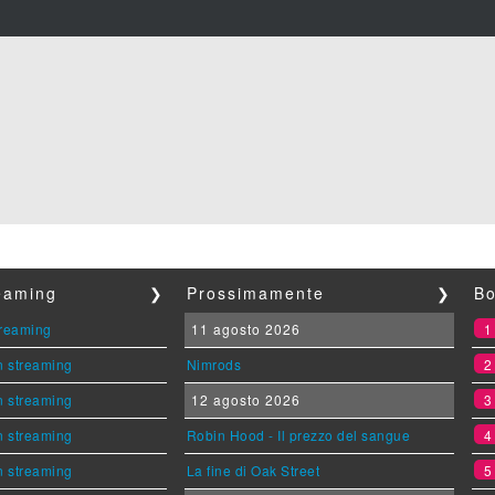
reaming
❯
Prossimamente
❯
Bo
streaming
11 agosto 2026
n streaming
Nimrods
n streaming
12 agosto 2026
n streaming
Robin Hood - Il prezzo del sangue
n streaming
La fine di Oak Street