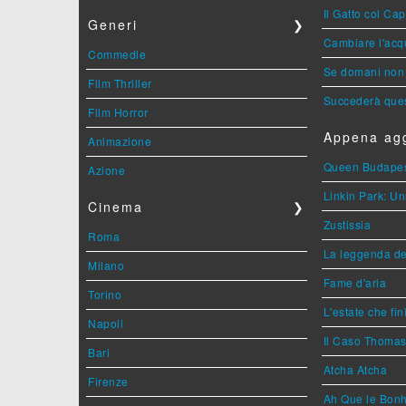
Il Gatto col Ca
Generi
❯
Cambiare l'acqu
Commedie
Se domani non 
Film Thriller
Succederà ques
Film Horror
Appena agg
Animazione
Queen Budape
Azione
Linkin Park: Un
Cinema
❯
Zustissia
Roma
La leggenda de
Milano
Fame d'aria
Torino
L'estate che fin
Napoli
Il Caso Thoma
Bari
Atcha Atcha
Firenze
Ah Que le Bonh