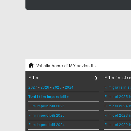

Vai alla home di MYmovies.it »
Film
❯
Film in st
2027
-
2026
-
2025
-
2024
Film gratis in 
Tutti i film imperdibili »
Film del 2025 i
Film imperdibili 2026
Film del 2024 i
Film imperdibili 2025
Film del 2023 i
Film imperdibili 2024
Film del 2022 i