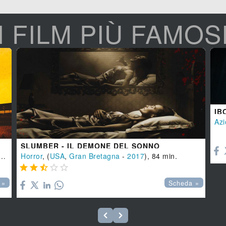
I FILM PIÙ FAMOS
IB
Azi

SLUMBER - IL DEMONE DEL SONNO
,
USA
Horror
-
2018
, (
), 134 min.
USA
,
Gran Bretagna
-
2017
), 84 min.





 »
Scheda »