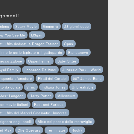
gomenti
nions
Scary Movie
Gomorra
28 giorni dopo
ow You See Me
M3gan
tti i film dedicati a Dragon Trainer
Opus
film e le serie ispirate a Il gattopardo
Biancaneve
hecco Zalone
Oppenheimer
Baby Sitter
yal Family
Leonardo Da Vinci
Jurassic Park - World
nquanta sfumature
Pirati dei Caraibi
007 James Bond
to da corsa
Virus
Indiana Jones
Unbreakable
obert Langdon
Harry Potter
Millennium
en movie italiani
Fast and Furious
tti i film del Marvel Cinematic Universe
 signore degli anelli
Alice nel paese delle meraviglie
ad Max
Che Guevara
Terminator
Rocky