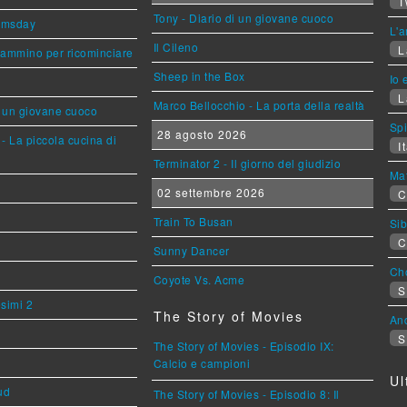
T
Tony - Diario di un giovane cuoco
omsday
L'a
Il Cileno
L
cammino per ricominciare
Sheep in the Box
Io 
L
Marco Bellocchio - La porta della realtà
i un giovane cuoco
Sp
28 agosto 2026
- La piccola cucina di
It
Terminator 2 - Il giorno del giudizio
Mat
02 settembre 2026
C
Train To Busan
Sib
C
Sunny Dancer
Cho
Coyote Vs. Acme
S
esimi 2
The Story of Movies
An
S
The Story of Movies - Episodio IX:
Calcio e campioni
Ul
ud
The Story of Movies - Episodio 8: Il