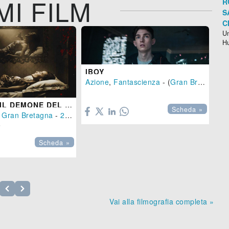
MI FILM
R
S
C
Un
H
IBOY
Azione
,
Fantascienza
- (
Gran Bretagna
-

SLUMBER - IL DEMONE DEL SONNO
A
Scheda »
,
,
Gran Bretagna
USA
-
2018
), 134 min.
-
2017
), 84 min.
Dr


Scheda »
Vai alla filmografia completa »