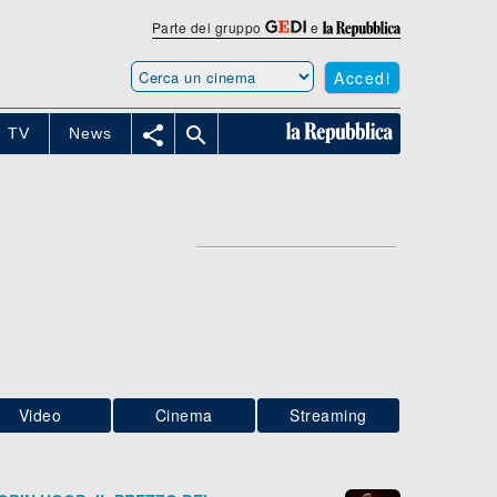
Parte del gruppo
e
Accedi


TV
News
Video
Cinema
Streaming