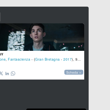
I
OY
one
,
Fantascienza
- (
Gran Bretagna
-
2017
), 91 min.
AZHAR
Scheda »
Drammatico
