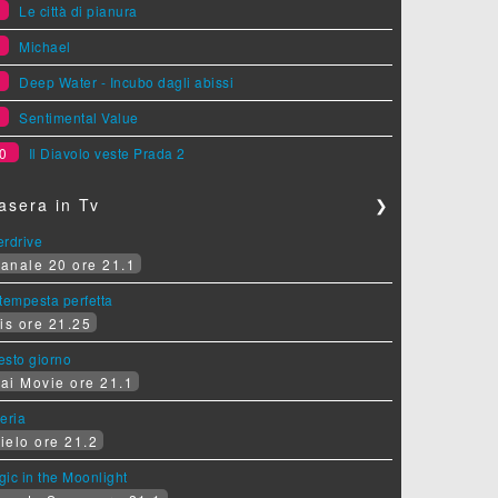
6
Le città di pianura
7
Michael
8
Deep Water - Incubo dagli abissi
9
Sentimental Value
0
Il Diavolo veste Prada 2
asera in Tv
❯
erdrive
anale 20 ore 21.1
tempesta perfetta
is ore 21.25
sesto giorno
ai Movie ore 21.1
eria
ielo ore 21.2
ic in the Moonlight