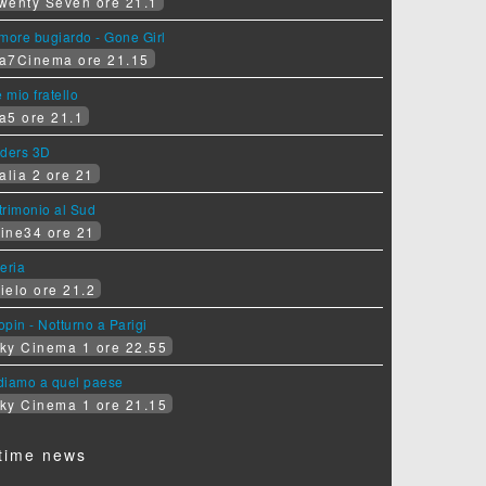
wenty Seven ore 21.1
more bugiardo - Gone Girl
a7Cinema ore 21.15
e mio fratello
a5 ore 21.1
iders 3D
alia 2 ore 21
rimonio al Sud
ine34 ore 21
eria
ielo ore 21.2
pin - Notturno a Parigi
ky Cinema 1 ore 22.55
diamo a quel paese
ky Cinema 1 ore 21.15
time news