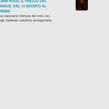
OBIN HOOD, IL PREZZO DEL
ANGUE, DAL 12 AGOSTO AL
INEMA
a visionaria rilettura del mito con
ugh Jackman assoluto protagonista.
2017
), 91 min.
ZHAR
NANNAKU PREMATHO
ammatico
, ( -
2017
), 130 min.
Drammatico
, (
India
-
2016
), 168 m

Scheda »
Sched