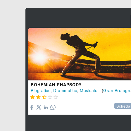
BOHEMIAN RHAPSODY
Biografico
,
Drammatico
,
Musicale
- (
Gran Bretagna





Scheda