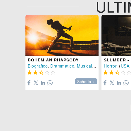
ULTI
BOHEMIAN RHAPSODY
Biografico
,
Drammatico
,
Musicale
- (
Gran Bretagna
Horror
, (
USA









Scheda »