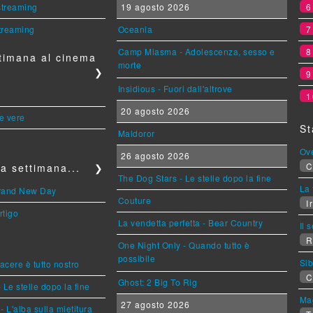
 streaming
19 agosto 2026
streaming
Oceania
Camp Miasma - Adolescenza, sesso e
timana al cinema
morte
❯
Insidious - Fuori dall'altrove
1
20 agosto 2026
le vere
St
Maldoror
Ov
26 agosto 2026
C
a settimana...
❯
The Dog Stars - Le stelle dopo la fine
La 
Brand New Day
Couture
Ir
rtigo
La vendetta perfetta - Bear Country
Il 
R
One Night Only - Quando tutto è
possibile
Sib
piacere è tutto nostro
C
Ghost: 2 Big To Rig
 Le stelle dopo la fine
Mag
27 agosto 2026
L'alba sulla mietitura