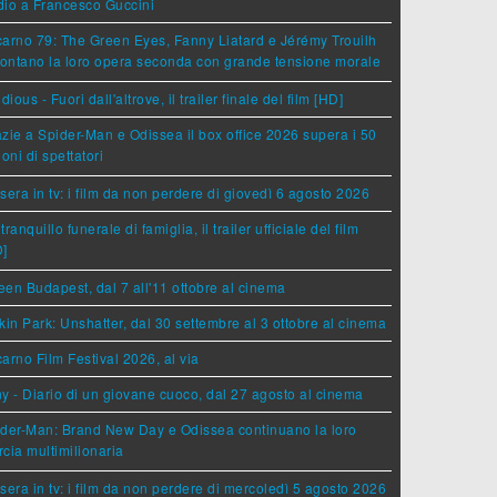
dio a Francesco Guccini
arno 79: The Green Eyes, Fanny Liatard e Jérémy Trouilh
rontano la loro opera seconda con grande tensione morale
idious - Fuori dall'altrove, il trailer finale del film [HD]
zie a Spider-Man e Odissea il box office 2026 supera i 50
ioni di spettatori
sera in tv: i film da non perdere di giovedì 6 agosto 2026
tranquillo funerale di famiglia, il trailer ufficiale del film
D]
en Budapest, dal 7 all'11 ottobre al cinema
kin Park: Unshatter, dal 30 settembre al 3 ottobre al cinema
arno Film Festival 2026, al via
y - Diario di un giovane cuoco, dal 27 agosto al cinema
der-Man: Brand New Day e Odissea continuano la loro
cia multimilionaria
sera in tv: i film da non perdere di mercoledì 5 agosto 2026