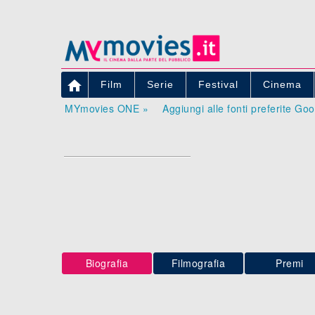

Film
Serie
Festival
Cinema
MYmovies ONE »
Aggiungi alle fonti preferite Go
Biografia
Filmografia
Premi