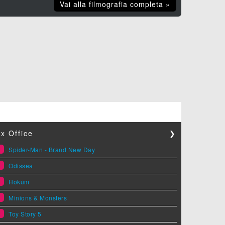
Vai alla filmografia completa »
x Office
❯
1
Spider-Man - Brand New Day
2
Odissea
3
Hokum
4
Minions & Monsters
5
Toy Story 5