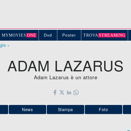
Dvd
Poster
MYMOVIE
S
ONE
TROV
A
STREAMING
ogle »
ADAM LAZARUS
Adam Lazarus è un attore
News
Stampa
Foto