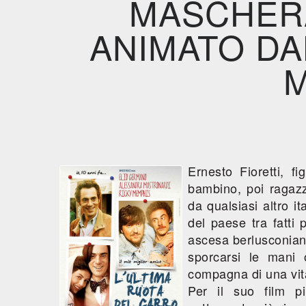
MASCHERA
ANIMATO DA
M
Ernesto Fioretti, f
bambino, poi ragazz
da qualsiasi altro it
del paese tra fatti p
ascesa berlusconiana
sporcarsi le mani 
compagna di una vita 
Per il suo film p