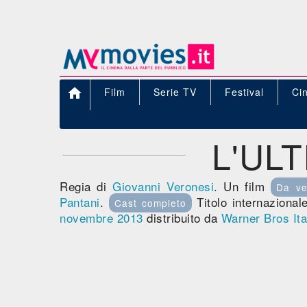

Film
Serie TV
Festival
Ci
L'UL
Regia di
Giovanni Veronesi
. Un film
Da ve
Pantani
.
Titolo internazional
Cast completo
novembre 2013
distribuito da
Warner Bros Ita