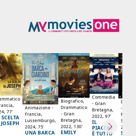
Commedia
ammatico
Biografico,
Dramm
- Gran
rancia,
Drammatico
Animazione -
- Giap
Bretagna,
24, 77'
- Gran
Francia,
Francia
2022, 97'
 SCELTA
Bretagna,
Lussemburgo,
Singap
IL
 JOSEPH
2022, 130'
2024, 75'
2024, 
PIACERE
EMILY
UNA BARCA
SPIRI
È TUTTO