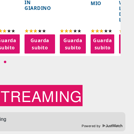
IN
WORL
MIO
GIARDINO
LA FE
DELL
LANT
Guarda
Guarda
Guarda
Guarda
Gua
subito
subito
subito
subito
sub
STREAMING
Powered by