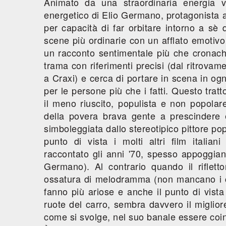
Animato da una straordinaria energia v
energetico di Elio Germano, protagonista 
per capacità di far orbitare intorno a sè
scene più ordinarie con un afflato emoti
un racconto sentimentale più che cronach
trama con riferimenti precisi (dal ritrova
a Craxi) e cerca di portare in scena in ogn
per le persone più che i fatti. Questo tratt
il meno riuscito, populista e non popolare,
della povera brava gente a prescindere
simboleggiata dallo stereotipico pittore pop
punto di vista i molti altri film italia
raccontato gli anni '70, spesso appoggiand
Germano). Al contrario quando il rifletto
ossatura di melodramma (non mancano i cl
fanno più ariose e anche il punto di vista
ruote del carro, sembra davvero il miglior
come si svolge, nel suo banale essere coi