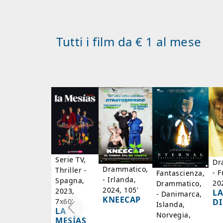
Tutti i film da € 1 al mese
Serie TV,
Dr
Drammatico,
Thriller -
- F
Fantascienza,
- Irlanda,
Spagna,
20
Drammatico,
2024, 105'
2023,
LA
- Danimarca,
KNEECAP
DI
7x60'
Islanda,
LA
Norvegia,
MESÍAS