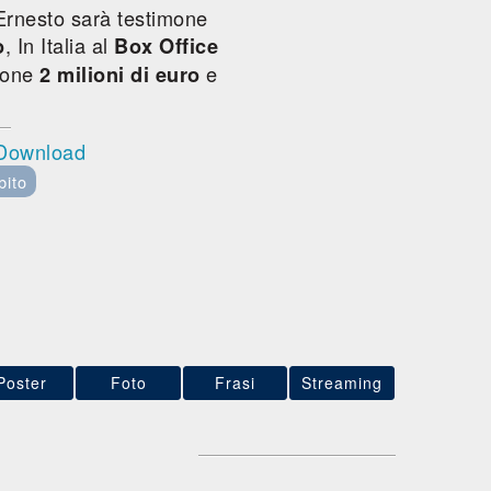
, Ernesto sarà testimone
, In Italia al
o
Box Office
zione
e
2 milioni di euro
 Download
bito
Poster
Foto
Frasi
Streaming