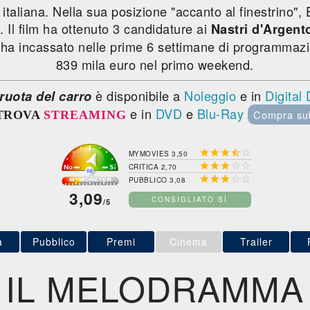
 italiana. Nella sua posizione "accanto al finestrino"
. Il film ha ottenuto 3 candidature ai
Nastri d'Argent
ha incassato nelle prime 6 settimane di programma
839 mila euro nel primo weekend.
è disponibile a
Noleggio
e in
Digital
 ruota del carro
e in
DVD
e
Blu-Ray
Compra su
TROVA
STREAMING





MYMOVIES 3,50





CRITICA 2,70





PUBBLICO 3,08
3,09
CONSIGLIATO SÌ
/5
a
Pubblico
Premi
Cinema
Trailer
IL MELODRAMMA