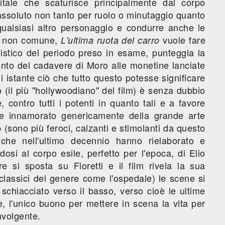
itale che scaturisce principalmente dal corpo
assoluto non tanto per ruolo o minutaggio quanto
 qualsiasi altro personaggio e condurre anche le
vo non comune,
vuole fare
L'ultima ruota del carro
istico del periodo preso in esame, punteggia la
mento del cadavere di Moro alle monetine lanciate
i istante ciò che tutto questo potesse significare
o (il più "hollywoodiano" del film) è senza dubbio
 contro tutti i potenti in quanto tali e a favore
 e innamorato genericamente della grande arte
 (sono più feroci, calzanti e stimolanti da questo
ni che nell'ultimo decennio hanno rielaborato e
osi al corpo esile, perfetto per l'epoca, di Elio
re si sposta su Fioretti e il film rivela la sua
assici del genere come l'ospedale) le scene si
 schiacciato verso il basso, verso cioè le ultime
e, l'unico buono per mettere in scena la vita per
nvolgente.