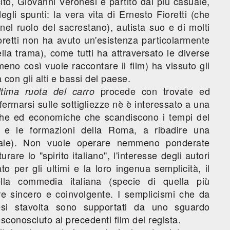
ito, Giovanni Veronesi è partito dal più casuale,
li spunti: la vera vita di Ernesto Fioretti (che
el ruolo del sacrestano), autista suo e di molti
Fioretti non ha avuto un'esistenza particolarmente
lla trama), come tutti ha attraversato le diverse
meno così vuole raccontare il film) ha vissuto gli
a con gli alti e bassi del paese.
procede con trovate ed
ltima ruota del carro
ermarsi sulle sottigliezze nè è interessato a una
itiche ed economiche che scandiscono i tempi del
lia e le formazioni della Roma, a ribadire una
ttuale). Non vuole operare nemmeno ponderate
are lo "spirito italiano", l'interesse degli autori
per gli ultimi e la loro ingenua semplicità, il
ella commedia italiana (specie di quella più
re sincero e coinvolgente. I semplicismi che da
i stavolta sono supportati da uno sguardo
sconosciuto ai precedenti film del regista.