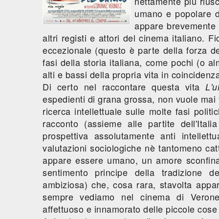
nettamente più riusc
umano e popolare deg
appare brevemente n
altri registi e attori del cinema italiano. 
eccezionale (questo è parte della forza de
fasi della storia italiana, come pochi (o al
alti e bassi della propria vita in coincidenz
Di certo nel raccontare questa vita
L'u
espedienti di grana grossa, non vuole mai f
ricerca intellettuale sulle molte fasi pol
racconto (assieme alle partite dell'Ita
prospettiva assolutamente anti intelle
valutazioni sociologiche nè tantomeno cattur
appare essere umano, un amore sconfinato 
sentimento principe della tradizione d
ambiziosa) che, cosa rara, stavolta appa
sempre vediamo nel cinema di Verones
affettuoso e innamorato delle piccole cose 