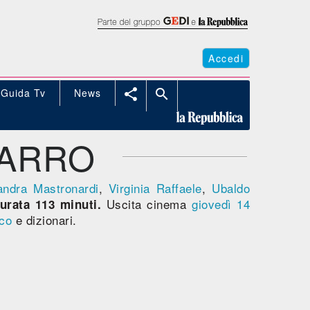
Accedi
Guida Tv
News


CARRO
andra Mastronardi
,
Virginia Raffaele
,
Ubaldo
Uscita cinema
giovedì 14
urata 113 minuti.
ico
e dizionari.