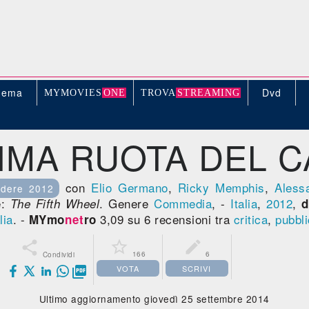
nema
Dvd
MYMOVIE
S
ONE
TROV
A
STREAMING
TIMA RUOTA DEL 
con
Elio Germano
,
Ricky Memphis
,
Aless
dere 2012
e:
. Genere
Commedia
, -
Italia
,
2012
,
The Fifth Wheel
d
lia
. -
3,09 su 6 recensioni tra
critica
,
pubbl
MYmo
net
ro



166
6
Condividi
VOTA
SCRIVI

Ultimo aggiornamento giovedì 25 settembre 2014