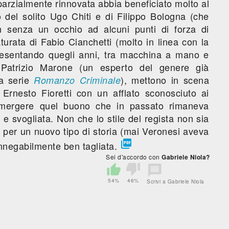
arzialmente rinnovata abbia beneficiato molto al
o del solito Ugo Chiti e di Filippo Bologna (che
n senza un occhio ad alcuni punti di forza di
aturata di Fabio Cianchetti (molto in linea con la
presentando quegli anni, tra macchina a mano e
i Patrizio Marone (un esperto del genere già
la serie
), mettono in scena
Romanzo Criminale
 Ernesto Fioretti con un afflato sconosciuto ai
 emergere quel buono che in passato rimaneva
e svogliata. Non che lo stile del regista non sia
per un nuovo tipo di storia (mai Veronesi aveva

 innegabilmente ben tagliata.
Sei d'accordo con
Gabriele Niola?
54%
46%
Scrivi a Gabriele Niola