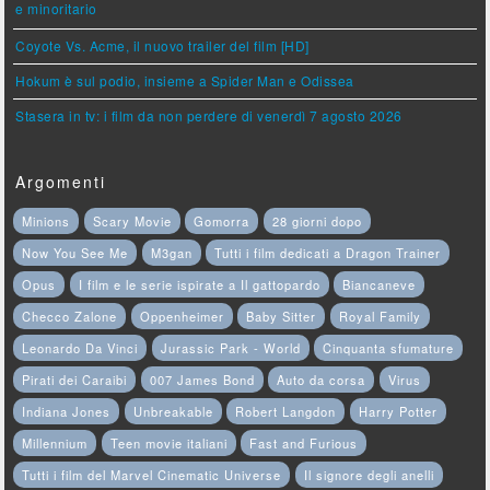
e minoritario
Coyote Vs. Acme, il nuovo trailer del film [HD]
Hokum è sul podio, insieme a Spider Man e Odissea
Stasera in tv: i film da non perdere di venerdì 7 agosto 2026
Argomenti
Minions
Scary Movie
Gomorra
28 giorni dopo
Now You See Me
M3gan
Tutti i film dedicati a Dragon Trainer
Opus
I film e le serie ispirate a Il gattopardo
Biancaneve
Checco Zalone
Oppenheimer
Baby Sitter
Royal Family
Leonardo Da Vinci
Jurassic Park - World
Cinquanta sfumature
Pirati dei Caraibi
007 James Bond
Auto da corsa
Virus
Indiana Jones
Unbreakable
Robert Langdon
Harry Potter
Millennium
Teen movie italiani
Fast and Furious
Tutti i film del Marvel Cinematic Universe
Il signore degli anelli