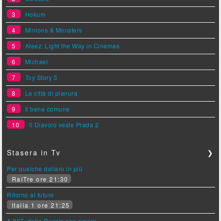
3
Hokum
4
Minions & Monsters
5
Ateez: Light the Way in Cinemas
6
Michael
7
Toy Story 5
8
Le città di pianura
9
Il bene comune
10
Il Diavolo veste Prada 2
Stasera in Tv
❯
Per qualche dollaro in più
RaiTre ore 21:30
Ritorno al futuro
Italia 1 ore 21:25
A 007, dalla Russia con amore