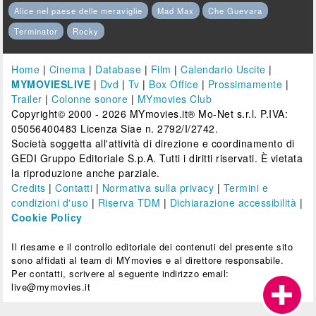
Alice nel paese delle meraviglie
Mad Max
Che Guevara
Terminator
Rocky
Home
|
Cinema
|
Database
|
Film
|
Calendario Uscite
|
MYMOVIESLIVE
|
Dvd
|
Tv
|
Box Office
|
Prossimamente
|
Trailer
|
Colonne sonore
|
MYmovies Club
Copyright© 2000 - 2026 MYmovies.it® Mo-Net s.r.l. P.IVA:
05056400483 Licenza Siae n. 2792/I/2742.
Società soggetta all'attività di direzione e coordinamento di
GEDI Gruppo Editoriale S.p.A. Tutti i diritti riservati. È vietata
la riproduzione anche parziale.
Credits
|
Contatti
|
Normativa sulla privacy
|
Termini e
condizioni d'uso
|
Riserva TDM
|
Dichiarazione accessibilità
|
Cookie Policy
Il riesame e il controllo editoriale dei contenuti del presente sito
sono affidati al team di MYmovies e al direttore responsabile.
Per contatti, scrivere al seguente indirizzo email:
live@mymovies.it