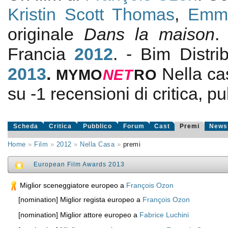
Kristin Scott Thomas
,
Emma
originale
Dans la maison
Francia
2012
. - Bim Distr
2013
.
Nella ca
MYMO
NE
T
RO
su
-1
recensioni di critica, pu
Scheda
Critica
Pubblico
Forum
Cast
Premi
News
Home
»
Film
»
2012
»
Nella Casa
»
premi
European Film Awards 2013
Miglior sceneggiatore europeo a
François Ozon
[nomination] Miglior regista europeo a
François Ozon
[nomination] Miglior attore europeo a
Fabrice Luchini