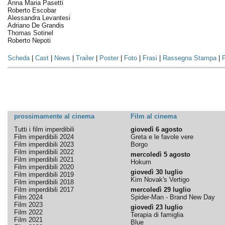
Anna Maria Pasetti
Roberto Escobar
Alessandra Levantesi
Adriano De Grandis
Thomas Sotinel
Roberto Nepoti
Scheda
|
Cast
|
News
|
Trailer
|
Poster
|
Foto
|
Frasi
|
Rassegna Stampa
|
P
prossimamente al cinema
Film al cinema
Tutti i film imperdibili
giovedì 6 agosto
Film imperdibili 2024
Greta e le favole vere
Film imperdibili 2023
Borgo
Film imperdibili 2022
mercoledì 5 agosto
Film imperdibili 2021
Hokum
Film imperdibili 2020
giovedì 30 luglio
Film imperdibili 2019
Kim Novak's Vertigo
Film imperdibili 2018
Film imperdibili 2017
mercoledì 29 luglio
Film 2024
Spider-Man - Brand New Day
Film 2023
giovedì 23 luglio
Film 2022
Terapia di famiglia
Film 2021
Blue