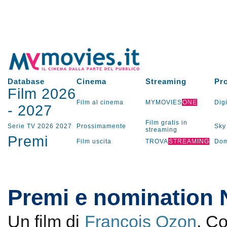
Database
Cinema
Streaming
Pr
Film 2026
Film al cinema
MYMOVIES
ONE
Digi
-
2027
Film gratis in
Serie TV
2026
2027
Prossimamente
Sky
streaming
Premi
Film uscita
TROVA
STREAMING
Dom
Premi e nomination 
Un film di
François Ozon
. C