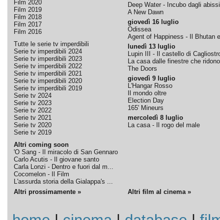
Film 2020
Deep Water - Incubo dagli abissi
Film 2019
A New Dawn
Film 2018
giovedì 16 luglio
Film 2017
Odissea
Film 2016
Agent of Happiness - Il Bhutan e 
Tutte le serie tv imperdibili
lunedì 13 luglio
Serie tv imperdibili 2024
Lupin III - Il castello di Cagliostr
Serie tv imperdibili 2023
La casa dalle finestre che ridono
Serie tv imperdibili 2022
The Doors
Serie tv imperdibili 2021
giovedì 9 luglio
Serie tv imperdibili 2020
L'Hangar Rosso
Serie tv imperdibili 2019
Il mondo oltre
Serie tv 2024
Election Day
Serie tv 2023
165' Mineurs
Serie tv 2022
Serie tv 2021
mercoledì 8 luglio
Serie tv 2020
La casa - Il rogo del male
Serie tv 2019
Altri coming soon
'O Sang - Il miracolo di San Gennaro
Carlo Acutis - Il giovane santo
Carla Lonzi - Dentro e fuori dal m...
Cocomelon - Il Film
L'assurda storia della Gialappa's ...
Altri prossimamente »
Altri film al cinema »