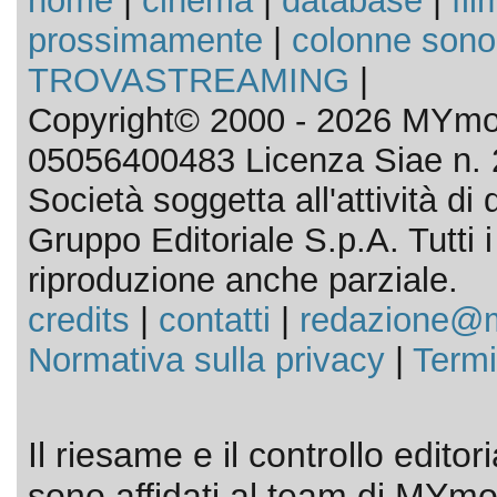
home
|
cinema
|
database
|
fil
prossimamente
|
colonne sono
TROVASTREAMING
|
Copyright© 2000 - 2026 MYmov
05056400483 Licenza Siae n. 
Società soggetta all'attività d
Gruppo Editoriale S.p.A. Tutti i d
riproduzione anche parziale.
credits
|
contatti
|
redazione@m
Normativa sulla privacy
|
Termi
Il riesame e il controllo editor
sono affidati al team di MYmov