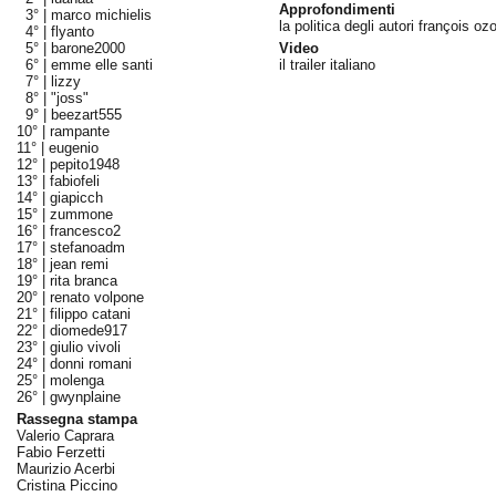
Approfondimenti
3° |
marco michielis
la politica degli autori françois oz
4° |
flyanto
5° |
barone2000
Video
6° |
emme elle santi
il trailer italiano
7° |
lizzy
8° |
"joss"
9° |
beezart555
10° |
rampante
11° |
eugenio
12° |
pepito1948
13° |
fabiofeli
14° |
giapicch
15° |
zummone
16° |
francesco2
17° |
stefanoadm
18° |
jean remi
19° |
rita branca
20° |
renato volpone
21° |
filippo catani
22° |
diomede917
23° |
giulio vivoli
24° |
donni romani
25° |
molenga
26° |
gwynplaine
Rassegna stampa
Valerio Caprara
Fabio Ferzetti
Maurizio Acerbi
Cristina Piccino