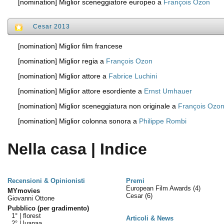
[nomination] Miglior sceneggiatore europeo a
François Ozon
Cesar 2013
[nomination] Miglior film francese
[nomination] Miglior regia a
François Ozon
[nomination] Miglior attore a
Fabrice Luchini
[nomination] Miglior attore esordiente a
Ernst Umhauer
[nomination] Miglior sceneggiatura non originale a
François Ozo
[nomination] Miglior colonna sonora a
Philippe Rombi
Nella casa | Indice
Recensioni & Opinionisti
Premi
European Film Awards
(4)
MYmovies
Cesar
(6)
Giovanni Ottone
Pubblico (per gradimento)
1° |
florest
Articoli & News
2° |
luanaa