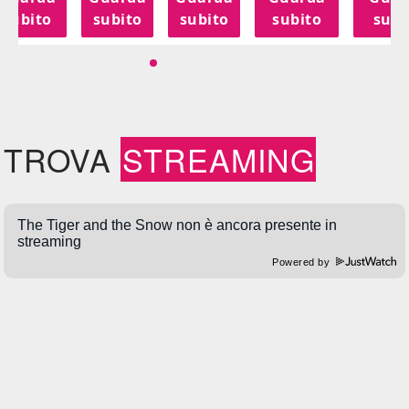
subito
subito
subito
subito
subi
TROVA
STREAMING
Powered by