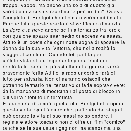
troppe. Vabbè, ma anche una sola di queste già
sarebbe una cosa straordinaria per un film". Questo
l'auspicio di Benigni che di sicuro verrà soddisfatto.
Perché tutte queste reazioni si verificano dinanzi a
La tigre e la neve
anche se in alternanza tra loro e
con qualche spazio intermedio di eccessiva attesa.
Attilio è un poeta che ogni notte sogna di sposare la
donna della sua vita, Vittoria, che nella realtà lo
sfugge di continuo. Quando lei, partita per
un'intervista al più importante poeta iracheno
rientrato in patria in prossimità della guerra, verrà
gravemente ferita Attilio la raggiungerà e farà di
tutto per salvarla. Non ci saranno ostacoli che
potranno fermarlo nel tentativo di farla sopravvivere:
dalla mancanza di medicinali al posto di blocco in
cui verrà ritenuto un terrorista.
È una storia di amore quella che Benigni ci propone
questa volta. Quell'amore che, partendo dai singoli,
può portare la vita al suo massimo splendore. Il
regista e attore toscano non ci offre un film "comico"
(anche se le sue usuali gag non mancano) ma una