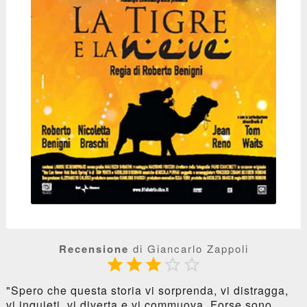
Recensione
di Giancarlo Zappoli





"Spero che questa storia vi sorprenda, vi distragga,
vi inquieti, vi diverta e vi commuova. Forse sono