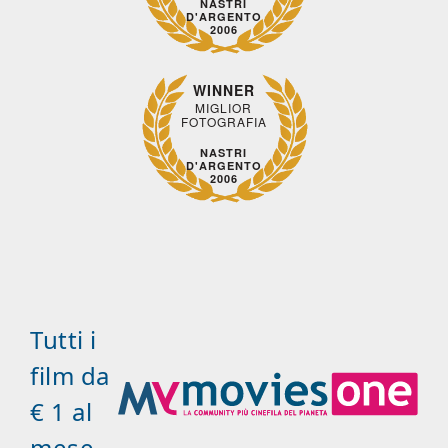
NASTRI
D'ARGENTO
2006
WINNER
MIGLIOR
FOTOGRAFIA
NASTRI
D'ARGENTO
2006
Tutti i
film da
€ 1 al
mese