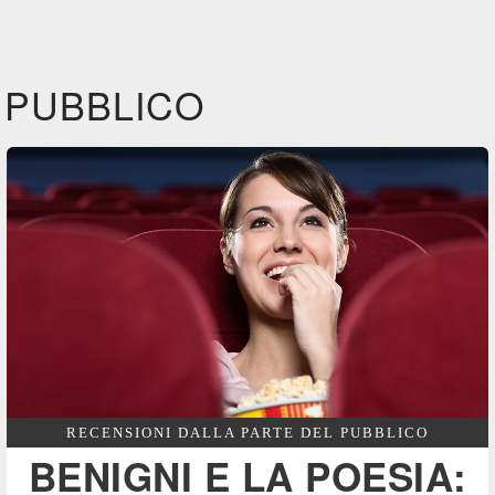
IBS
IBS
IBS
DVD
BR
DVD
BR
Feltrinelli
Feltrinelli
Felt
DVD
DVD
PUBBLICO
RECENSIONI DALLA PARTE DEL PUBBLICO
BENIGNI E LA POESIA: