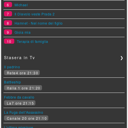
6
Michael
7
Il Diavolo veste Prada 2
8
Hamnet - Nel nome del figlio
9
Gioia mia
10
Terapia di famiglia
Stasera in Tv
❯
Il padrino
Rete4 ore 21:30
Battleship
Italia 1 ore 21:20
Febbre da cavallo
La7 ore 21:15
La Fuga dell'Assassino
Canale 20 ore 21:10
L'ultima missione