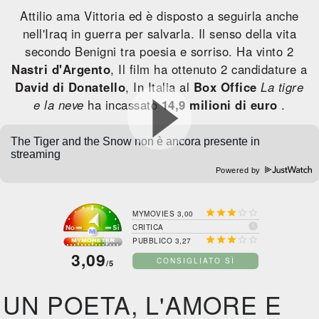
Attilio ama Vittoria ed è disposto a seguirla anche
nell'Iraq in guerra per salvarla. Il senso della vita
secondo Benigni tra poesia e sorriso. Ha vinto 2
Nastri d'Argento
, Il film ha ottenuto 2 candidature a
David di Donatello
, In Italia al
Box Office
La tigre
e la neve
ha incassato
14,9 milioni di euro
.
Powered by





MYMOVIES 3,00

CRITICA





PUBBLICO 3,27
3,09
CONSIGLIATO SÌ
/5
UN POETA, L'AMORE E