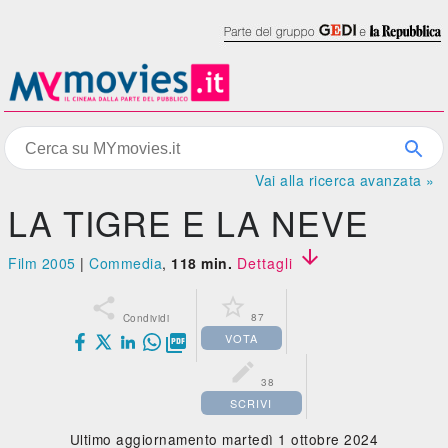
Vai alla ricerca avanzata »
LA TIGRE E LA NEVE

Film 2005
|
Commedia
,
118 min.
Dettagli


87
Condividi
VOTA


38
SCRIVI
Ultimo aggiornamento martedì 1 ottobre 2024