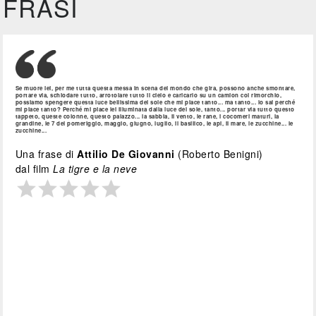
FRASI
Se muore lei, per me tutta questa messa in scena del mondo che gira, possono anche smontare,
portare via, schiodare tutto, arrotolare tutto il cielo e caricarlo su un camion col rimorchio,
possiamo spengere questa luce bellissima del sole che mi piace tanto... ma tanto... lo sai perché
mi piace tanto? Perché mi piace lei illuminata dalla luce del sole, tanto... portar via tutto questo
tappeto, queste colonne, questo palazzo... la sabbia, il vento, le rane, i cocomeri maturi, la
grandine, le 7 del pomeriggio, maggio, giugno, luglio, il basilico, le api, il mare, le zucchine... le
zucchine...
Una frase di
Attilio De Giovanni
(Roberto Benigni)
dal film
La tigre e la neve