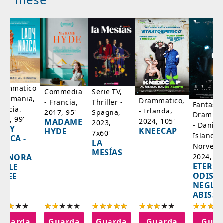
rammatico
Serie TV,
Commedia
 Germania,
Drammatico,
Thriller -
- Francia,
Fantasci
rancia,
- Irlanda,
Spagna,
2017, 95'
Drammat
025, 99'
2024, 105'
MADAME
2023,
- Danim
ADY
KNEECAP
HYDE
7x60'
Islanda,
AZCA -
LA
Norvegi
A
MESÍAS
IGNORA
2024, 10
ETERNA
ELLE
ODISS
INEE
NEGLI
ABISSI
Guarda
Guarda
Guarda
Guarda
Guar