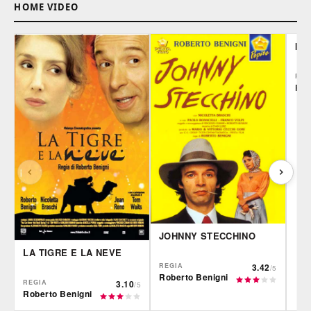
HOME VIDEO
IL 
REG
Rob
JOHNNY STECCHINO
LA TIGRE E LA NEVE
REGIA
3.42
/5
Roberto Benigni
REGIA
3.10
/5
Roberto Benigni