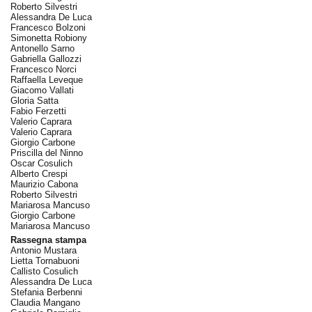
Roberto Silvestri
Alessandra De Luca
Francesco Bolzoni
Simonetta Robiony
Antonello Sarno
Gabriella Gallozzi
Francesco Norci
Raffaella Leveque
Giacomo Vallati
Gloria Satta
Fabio Ferzetti
Valerio Caprara
Valerio Caprara
Giorgio Carbone
Priscilla del Ninno
Oscar Cosulich
Alberto Crespi
Maurizio Cabona
Roberto Silvestri
Mariarosa Mancuso
Giorgio Carbone
Mariarosa Mancuso
Rassegna stampa
Antonio Mustara
Lietta Tornabuoni
Callisto Cosulich
Alessandra De Luca
Stefania Berbenni
Claudia Mangano