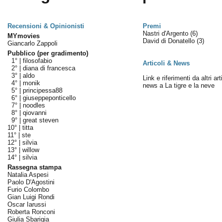
Recensioni & Opinionisti
Premi
Nastri d'Argento
(6)
MYmovies
David di Donatello
(3)
Giancarlo Zappoli
Pubblico (per gradimento)
1° |
filosofabio
Articoli & News
2° |
diana di francesca
3° |
aldo
Link e riferimenti da altri art
4° |
monik
news a La tigre e la neve
5° |
principessa88
6° |
giuseppeponticello
7° |
noodles
8° |
qiovanni
9° |
great steven
10° |
titta
11° |
ste
12° |
silvia
13° |
willow
14° |
silvia
Rassegna stampa
Natalia Aspesi
Paolo D'Agostini
Furio Colombo
Gian Luigi Rondi
Oscar Iarussi
Roberta Ronconi
Giulia Sbarigia