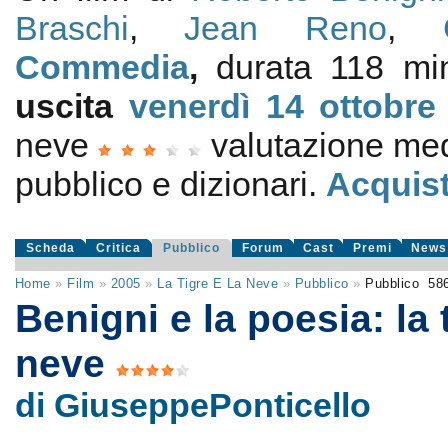
Braschi
,
Jean Reno
,
Commedia
,
durata 118 min
uscita
venerdì 14
ottobre
neve
valutazione me
pubblico e dizionari.
Acquist
Scheda
Critica
Pubblico
Forum
Cast
Premi
News
Home
»
Film
»
2005
»
La Tigre E La Neve
»
Pubblico
»
Pubblico
58
Benigni e la poesia: la t
neve
di GiuseppePonticello