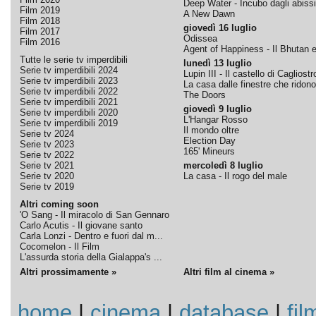
Deep Water - Incubo dagli abissi
Film 2019
A New Dawn
Film 2018
giovedì 16 luglio
Film 2017
Odissea
Film 2016
Agent of Happiness - Il Bhutan e 
Tutte le serie tv imperdibili
lunedì 13 luglio
Serie tv imperdibili 2024
Lupin III - Il castello di Cagliostr
Serie tv imperdibili 2023
La casa dalle finestre che ridono
Serie tv imperdibili 2022
The Doors
Serie tv imperdibili 2021
giovedì 9 luglio
Serie tv imperdibili 2020
L'Hangar Rosso
Serie tv imperdibili 2019
Il mondo oltre
Serie tv 2024
Election Day
Serie tv 2023
165' Mineurs
Serie tv 2022
Serie tv 2021
mercoledì 8 luglio
Serie tv 2020
La casa - Il rogo del male
Serie tv 2019
Altri coming soon
'O Sang - Il miracolo di San Gennaro
Carlo Acutis - Il giovane santo
Carla Lonzi - Dentro e fuori dal m...
Cocomelon - Il Film
L'assurda storia della Gialappa's ...
Altri prossimamente »
Altri film al cinema »
home
|
cinema
|
database
|
fil