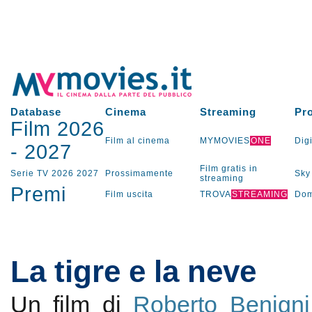
Database
Cinema
Streaming
Pr
Film 2026
Film al cinema
MYMOVIES
ONE
Digi
-
2027
Film gratis in
Serie TV
2026
2027
Prossimamente
Sky
streaming
Premi
Film uscita
TROVA
STREAMING
Dom
La tigre e la neve
Un film di
Roberto Benigni