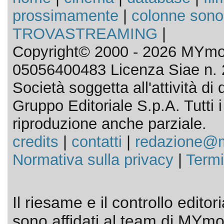
prossimamente
|
colonne sono
TROVASTREAMING
|
Copyright© 2000 - 2026 MYmov
05056400483 Licenza Siae n. 
Società soggetta all'attività d
Gruppo Editoriale S.p.A. Tutti i d
riproduzione anche parziale.
credits
|
contatti
|
redazione@m
Normativa sulla privacy
|
Termi
Il riesame e il controllo editor
sono affidati al team di MYmov