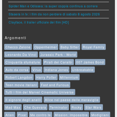
Spider Man e Odissea: la super coppia continua a correre
Stasera in tv: i film da non perdere di sabato 8 agosto 2026
Clayface, il trailer ufficiale del film [HD]
Argomenti
Checco Zalone
Oppenheimer
Baby Sitter
Royal Family
Leonardo Da Vinci
Jurassic Park - World
Cinquanta sfumature
Pirati dei Caraibi
007 James Bond
Auto da corsa
Virus
Indiana Jones
Unbreakable
Robert Langdon
Harry Potter
Millennium
Teen movie italiani
Fast and Furious
Tutti i film del Marvel Cinematic Universe
Il signore degli anelli
Alice nel paese delle meraviglie
Mad Max
Che Guevara
Terminator
Rocky
Star Wars
Alien
Pixar
Me contro te
Mission: Impossible
Modigliani