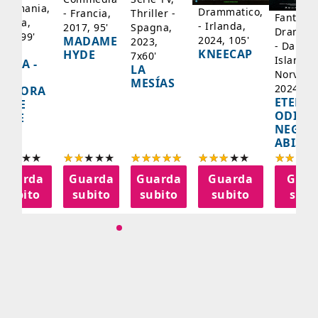
 Germania,
Drammatico,
Thriller -
- Francia,
Fantasci
rancia,
- Irlanda,
Spagna,
2017, 95'
Drammat
025, 99'
2024, 105'
MADAME
2023,
- Danima
ADY
KNEECAP
HYDE
7x60'
Islanda,
AZCA -
LA
Norvegi
A
MESÍAS
2024, 10
IGNORA
ETERNA
ELLE
ODISS
INEE
NEGLI
ABISSI
Guarda
Guarda
Guarda
Guarda
Guar
subito
subito
subito
subito
subi