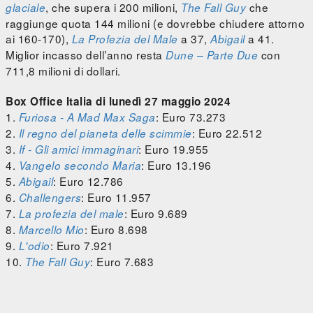
, che supera i 200 milioni,
che
glaciale
The Fall Guy
raggiunge quota 144 milioni (e dovrebbe chiudere attorno
ai 160-170),
a 37,
a 41.
La Profezia del Male
Abigail
Miglior incasso dell’anno resta
con
Dune – Parte Due
711,8 milioni di dollari.
Box Office Italia di lunedì 27 maggio 2024
1.
: Euro 73.273
Furiosa - A Mad Max Saga
2.
: Euro 22.512
Il regno del pianeta delle scimmie
3.
: Euro 19.955
If - Gli amici immaginari
4.
: Euro 13.196
Vangelo secondo Maria
5.
: Euro 12.786
Abigail
6.
: Euro 11.957
Challengers
7.
: Euro 9.689
La profezia del male
8.
: Euro 8.698
Marcello Mio
9.
: Euro 7.921
L'odio
10.
: Euro 7.683
The Fall Guy