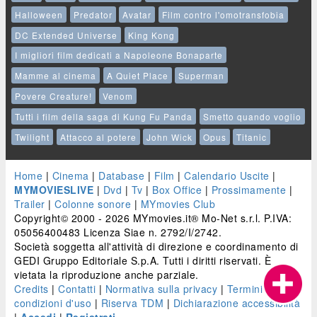
Halloween
Predator
Avatar
Film contro l'omotransfobia
DC Extended Universe
King Kong
I migliori film dedicati a Napoleone Bonaparte
Mamme al cinema
A Quiet Place
Superman
Povere Creature!
Venom
Tutti i film della saga di Kung Fu Panda
Smetto quando voglio
Twilight
Attacco al potere
John Wick
Opus
Titanic
Home
|
Cinema
|
Database
|
Film
|
Calendario Uscite
|
MYMOVIESLIVE
|
Dvd
|
Tv
|
Box Office
|
Prossimamente
|
Trailer
|
Colonne sonore
|
MYmovies Club
Copyright© 2000 - 2026 MYmovies.it® Mo-Net s.r.l. P.IVA:
05056400483 Licenza Siae n. 2792/I/2742.
Società soggetta all'attività di direzione e coordinamento di
GEDI Gruppo Editoriale S.p.A. Tutti i diritti riservati. È
vietata la riproduzione anche parziale.
Credits
|
Contatti
|
Normativa sulla privacy
|
Termini e
condizioni d'uso
|
Riserva TDM
|
Dichiarazione accessibilità
|
Accedi
|
Registrati