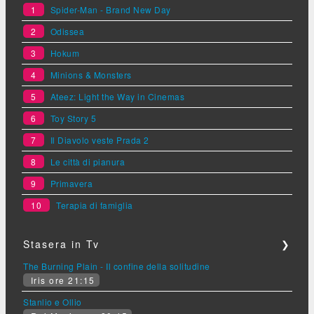
1
Spider-Man - Brand New Day
2
Odissea
3
Hokum
4
Minions & Monsters
5
Ateez: Light the Way in Cinemas
6
Toy Story 5
7
Il Diavolo veste Prada 2
8
Le città di pianura
9
Primavera
10
Terapia di famiglia
Stasera in Tv
❯
The Burning Plain - Il confine della solitudine
Iris ore 21:15
Stanlio e Ollio