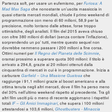
Partenza soft, per usare un eufemismo, per
Furiosa: A
che nonostante un’uscita massiccia in
Mad Max Saga
quasi ottanta mercati mondiali, chiude il primo weekend di
programmazione con meno di 60 milioni, 58,9 per la
precisione, molto lontano dalle attese, forse troppo
ottimistiche, degli analisti. Il film del 2015 aveva chiuso
con oltre 380 milioni di dollari (senza contare l’inflazione),
sorprendendo un po’ tutti, mentre questo sequel non
dovrebbe nemmeno passare i 200 milioni a fine corsa.
Ottimi numeri per
,
Il Regno del Pianeta delle Scimmie
oramai prossimo a superare quota 300 milioni: il titolo è
arrivato a 294,8, grazie ai 20 milioni ottenuti dalla
cinquantina di mercati in cui è in programmazione. Inizia a
carburare
che
Garfield – Una Missione Gustosa
raggiunge i 91,1 milioni grazie al boost americano e alla
ottima tenuta negli altri mercati, dove il film ha perso meno
del 30% nell’ultimo weekend rispetto al precedente. Tra gli
altri film usciti più o meno di recente aggiornano i rispettivi
totali
, che supera i 100 milioni
IF – Gli Amici Immaginari
attestandosi a 103,6 milioni,
Ghostbusters - Minaccia