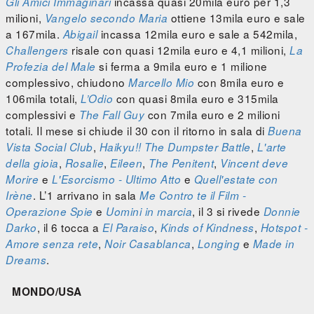
incassa quasi 20mila euro per 1,3
Gli Amici Immaginari
milioni,
ottiene 13mila euro e sale
Vangelo secondo Maria
a 167mila.
incassa 12mila euro e sale a 542mila,
Abigail
risale con quasi 12mila euro e 4,1 milioni,
Challengers
La
si ferma a 9mila euro e 1 milione
Profezia del Male
complessivo, chiudono
con 8mila euro e
Marcello Mio
106mila totali,
con quasi 8mila euro e 315mila
L’Odio
complessivi e
con 7mila euro e 2 milioni
The Fall Guy
totali. Il mese si chiude il 30 con il ritorno in sala di
Buena
,
,
Vista Social Club
Haikyu!! The Dumpster Battle
L'arte
,
,
,
,
della gioia
Rosalie
Eileen
The Penitent
Vincent deve
e
e
Morire
L'Esorcismo - Ultimo Atto
Quell'estate con
. L’1 arrivano in sala
Irène
Me Contro te il Film -
e
, il 3 si rivede
Operazione Spie
Uomini in marcia
Donnie
, il 6 tocca a
,
,
Darko
El Paraiso
Kinds of Kindness
Hotspot -
,
,
e
Amore senza rete
Noir Casablanca
Longing
Made in
.
Dreams
MONDO/USA