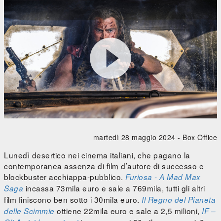

Furiosa - A Mad Max Saga





0:00
/
0:00
martedì 28 maggio 2024 -
Box Office
Lunedì desertico nei cinema italiani, che pagano la
contemporanea assenza di film d’autore di successo e
blockbuster acchiappa-pubblico.
Furiosa - A Mad Max
incassa 73mila euro e sale a 769mila, tutti gli altri
Saga
film finiscono ben sotto i 30mila euro.
Il Regno del Pianeta
ottiene 22mila euro e sale a 2,5 milioni,
delle Scimmie
IF –