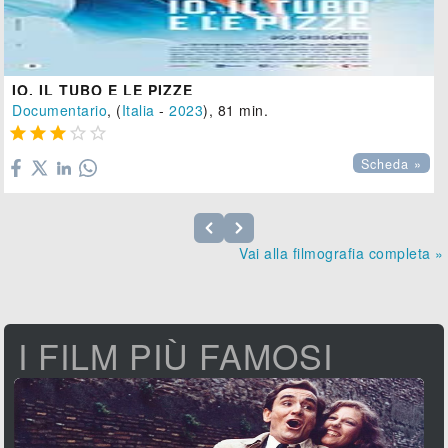
IO, IL TUBO E LE PIZZE
Documentario
, (
Italia
-
2023
), 81 min.





Scheda »
Vai alla filmografia completa »
I FILM PIÙ FAMOSI