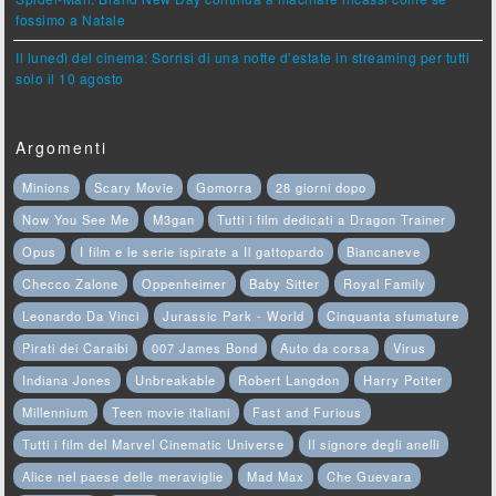
fossimo a Natale
Il lunedì del cinema: Sorrisi di una notte d’estate in streaming per tutti
solo il 10 agosto
Argomenti
Minions
Scary Movie
Gomorra
28 giorni dopo
Now You See Me
M3gan
Tutti i film dedicati a Dragon Trainer
Opus
I film e le serie ispirate a Il gattopardo
Biancaneve
Checco Zalone
Oppenheimer
Baby Sitter
Royal Family
Leonardo Da Vinci
Jurassic Park - World
Cinquanta sfumature
Pirati dei Caraibi
007 James Bond
Auto da corsa
Virus
Indiana Jones
Unbreakable
Robert Langdon
Harry Potter
Millennium
Teen movie italiani
Fast and Furious
Tutti i film del Marvel Cinematic Universe
Il signore degli anelli
Alice nel paese delle meraviglie
Mad Max
Che Guevara