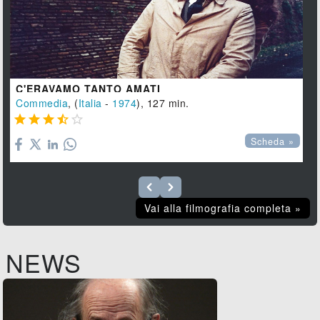
C'ERAVAMO TANTO AMATI
Commedia
, (
Italia
-
1974
), 127 min.





Scheda »
Vai alla filmografia completa »
NEWS