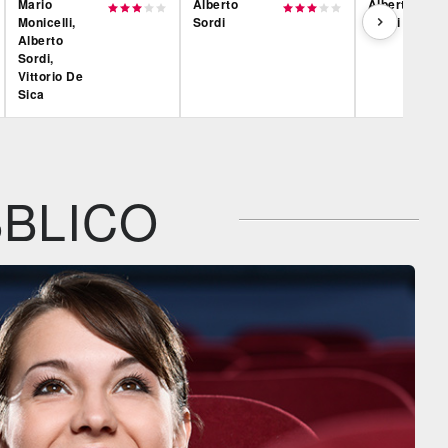
Mario
Alberto
Alberto
Monicelli,
Sordi
Sordi
Alberto
Sordi,
Vittorio De
Sica
Film&More
Film&More
IBS
DVD
DVD
IBS
IBS
Feltrinelli
DVD
DVD
BLICO
Feltrinelli
Feltrinelli
DVD
DVD