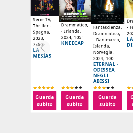
Serie TV,
Dr
Drammatico,
Thriller -
- F
Fantascienza,
- Irlanda,
Spagna,
20
Drammatico,
2024, 105'
2023,
LA
- Danimarca,
KNEECAP
DI
7x60'
Islanda,
LA
Norvegia,
MESÍAS
2024, 100'
ETERNAL -
ODISSEA
NEGLI
ABISSI
Guarda
Guarda
Guarda
subito
subito
subito