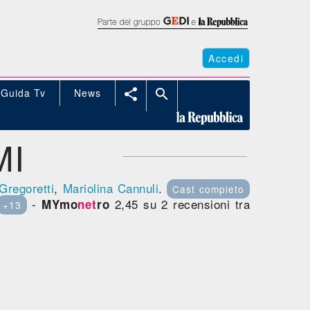
Accedi
Guida Tv
News


MI
Gregoretti
,
Mariolina Cannuli
.
Cast completo
-
2,45 su 2 recensioni tra
MYmo
net
ro
+13