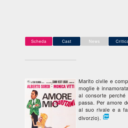
Scheda
Cast
News
Critic
Marito civile e com
moglie è innamorata
al consorte perché 
passa. Per amore del
al suo rivale e a fa

divorzio).