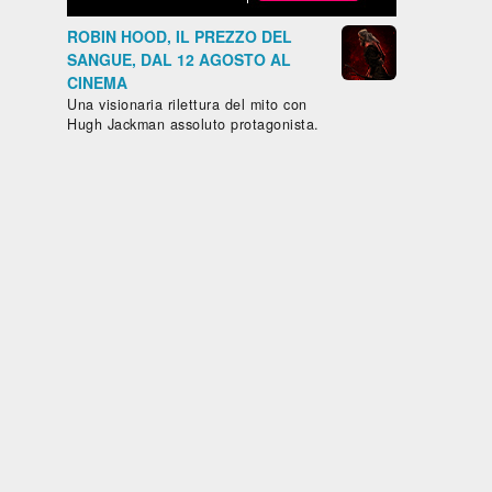
GAZZA
CAFTAN
LA DIVINA
Cile, 2025,
LADRA
BLU
DI FRANCIA
ROBIN HOOD, IL PREZZO DEL
85'
- SARAH
IL
SANGUE, DAL 12 AGOSTO AL
BERNHARDT
SENTIERO
CINEMA
atico
AZZURRO
Una visionaria rilettura del mito con
pone,
Hugh Jackman assoluto protagonista.
,
ore,
105'
T
D -
STA
E
ERNE
rda
Guarda
Guarda
Guarda
Guarda
ito
subito
subito
subito
subito