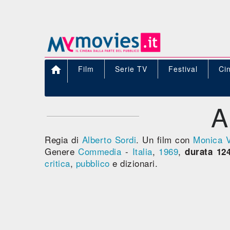

Film
Serie TV
Festival
Ci
A
Regia di
Alberto Sordi
. Un film con
Monica Vi
Genere
Commedia
-
Italia
,
1969
,
durata 124
critica
,
pubblico
e dizionari.