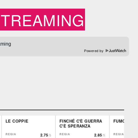
STREAMING
Powered by
LE COPPIE
FINCHÉ C'È GUERRA
FUMO DI L
C'È SPERANZA
REGIA
2.75
REGIA
2.85
REGIA
/5
/5