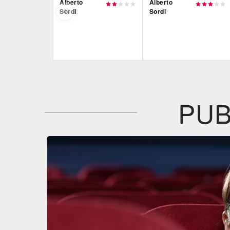
Alberto
Alberto
Sordi
Sordi
Film&More
Film&More
DVD
DVD
BR
IBS
IBS
DVD
DVD
PUB
Feltrinelli
Feltrinelli
DVD
DVD