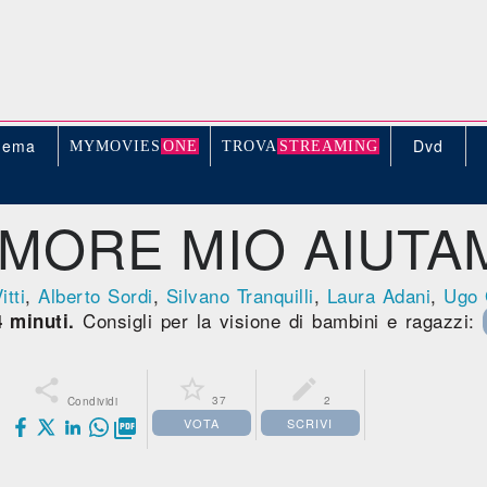
nema
Dvd
MYMOVIE
S
ONE
TROV
A
STREAMING
MORE MIO AIUTA
tti
,
Alberto Sordi
,
Silvano Tranquilli
,
Laura Adani
,
Ugo 
Consigli per la visione di bambini e ragazzi:
 minuti.



37
2
Condividi
VOTA
SCRIVI
