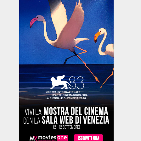
Biografico -
Drammatico
Commedia
Drammati
Francia,
- Brasile,
- Francia,
- Marocco,
Belgio, 2024,
Messico,
2024, 101'
2022, 122'
LA
IL
98'
Paesi Bassi,