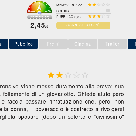





MYMOVIES 2,00

CRITICA





PUBBLICO 2,89
2,45
CONSIGLIATO NÌ
/5
a
Pubblico
Premi
Cinema
Trailer





prensivo viene messo duramente alla prova: sua
 follemente di un giovanotto. Chiede aiuto però
le faccia passare l'infatuazione che, però, non
la donna, il poveraccio è costretto a rivolgersi
rgliela sposare (dopo un solerte e "civilissimo"