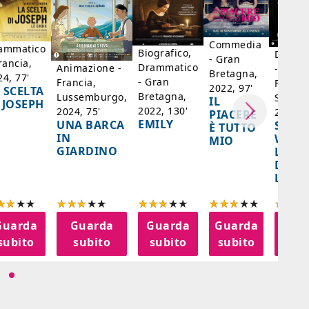
Commedia
ammatico
Biografico,
Dramm
- Gran
rancia,
Drammatico
Animazione -
- Giap
Bretagna,
24, 77'
- Gran
Francia,
Francia
2022, 97'
 SCELTA
Bretagna,
Lussemburgo,
Singap
IL
 JOSEPH
2022, 130'
2024, 75'
2024, 
PIACERE
EMILY
UNA BARCA
SPIRI
È TUTTO
IN
WORL
MIO
GIARDINO
LA FE
DELL
LANT
Guarda
Guarda
Guarda
Guarda
Gua
subito
subito
subito
subito
sub