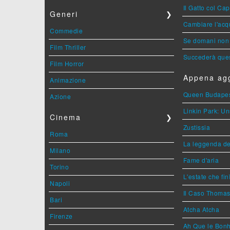
Il Gatto col Ca
Generi
❯
Cambiare l'acqu
Commedie
Se domani non 
Film Thriller
Succederà ques
Film Horror
Appena agg
Animazione
Queen Budape
Azione
Linkin Park: Un
Cinema
❯
Zustissia
Roma
La leggenda de
Milano
Fame d'aria
Torino
L'estate che fin
Napoli
Il Caso Thoma
Bari
Atcha Atcha
Firenze
Ah Que le Bonh