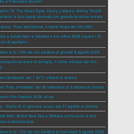
dio a Francesco Guccini
arno 79: The Green Eyes, Fanny Liatard e Jérémy Trouilh
rontano la loro opera seconda con grande tensione morale
idious - Fuori dall'altrove, il trailer finale del film [HD]
zie a Spider-Man e Odissea il box office 2026 supera i 50
ioni di spettatori
sera in tv: i film da non perdere di giovedì 6 agosto 2026
tranquillo funerale di famiglia, il trailer ufficiale del film
D]
en Budapest, dal 7 all'11 ottobre al cinema
kin Park: Unshatter, dal 30 settembre al 3 ottobre al cinema
arno Film Festival 2026, al via
y - Diario di un giovane cuoco, dal 27 agosto al cinema
der-Man: Brand New Day e Odissea continuano la loro
cia multimilionaria
sera in tv: i film da non perdere di mercoledì 5 agosto 2026