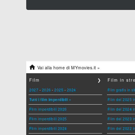

Vai alla home di MYmovies.it »
Film
❯
Film in st
2027
-
2026
-
2025
-
2024
Film gratis in 
Tutti i film imperdibili »
Film del 2025 i
Film imperdibili 2026
Film del 2024 i
Film imperdibili 2025
Film del 2023 i
Film imperdibili 2024
Film del 2022 i