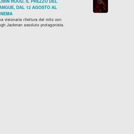
OBIN HOOD, IL PREZZO DEL
ANGUE, DAL 12 AGOSTO AL
INEMA
a visionaria rilettura del mito con
ugh Jackman assoluto protagonista.
OTHER DAY
ntascienza
, (
USA
,
Canada
-
2001
), 90 min.
Scheda »