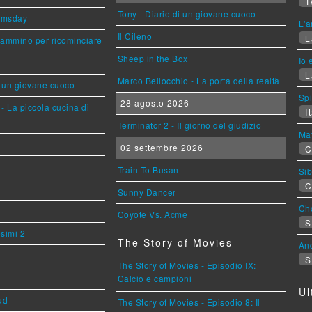
T
Tony - Diario di un giovane cuoco
omsday
L'a
Il Cileno
L
cammino per ricominciare
Sheep in the Box
Io 
L
Marco Bellocchio - La porta della realtà
i un giovane cuoco
Sp
28 agosto 2026
- La piccola cucina di
It
Terminator 2 - Il giorno del giudizio
Mat
02 settembre 2026
C
Train To Busan
Sib
C
Sunny Dancer
Cho
Coyote Vs. Acme
S
esimi 2
The Story of Movies
An
S
The Story of Movies - Episodio IX:
Calcio e campioni
Ul
ud
The Story of Movies - Episodio 8: Il