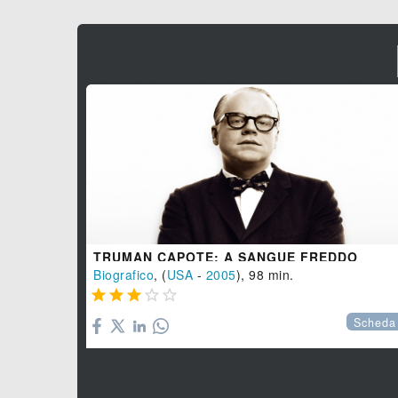
TRUMAN CAPOTE: A SANGUE FREDDO
Biografico
, (
USA
-
2005
), 98 min.





Scheda