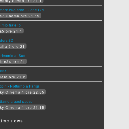
wenty Seven ore 21.1
more bugiardo - Gone Girl
a7Cinema ore 21.15
e mio fratello
a5 ore 21.1
iders 3D
alia 2 ore 21
rimonio al Sud
ine34 ore 21
eria
ielo ore 21.2
pin - Notturno a Parigi
ky Cinema 1 ore 22.55
diamo a quel paese
ky Cinema 1 ore 21.15
time news