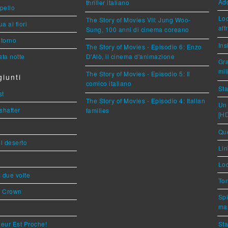
Ad
thriller italiano
ppello
Loc
The Story of Movies VII: Jung Woo-
a ai fiori
aff
Sung, 100 anni di cinema coreano
torno
Ins
The Story of Movies - Episodio 6: Enzo
ta notte
D'Alò, il cinema d'animazione
Gra
mil
The Story of Movies - Episodio 5: Il
iunti
comico italiano
Sta
st
The Story of Movies - Episodio 4: Italian
Un 
shatter
families
[H
Que
l deserto
Lin
Loc
ì due volte
Ton
s Crown
Spi
mar
eur Est Proche!
Sta