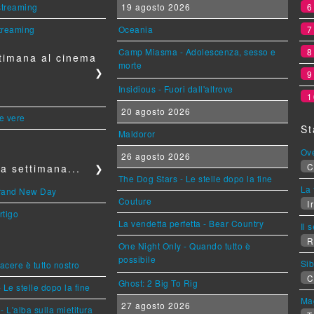
 streaming
19 agosto 2026
streaming
Oceania
Camp Miasma - Adolescenza, sesso e
timana al cinema
morte
❯
Insidious - Fuori dall'altrove
1
20 agosto 2026
le vere
St
Maldoror
Ov
26 agosto 2026
C
a settimana...
❯
The Dog Stars - Le stelle dopo la fine
La 
Brand New Day
Couture
Ir
rtigo
La vendetta perfetta - Bear Country
Il 
R
One Night Only - Quando tutto è
possibile
Sib
piacere è tutto nostro
C
Ghost: 2 Big To Rig
 Le stelle dopo la fine
Mag
27 agosto 2026
L'alba sulla mietitura