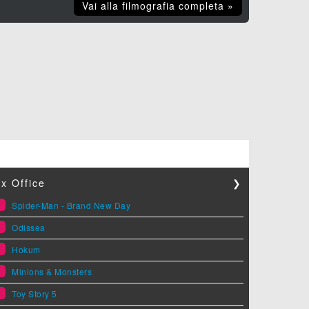
Vai alla filmografia completa »
x Office
❯
1
Spider-Man - Brand New Day
2
Odissea
3
Hokum
4
Minions & Monsters
5
Toy Story 5