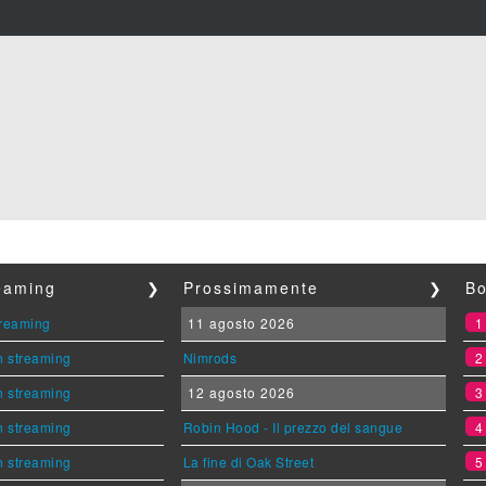
reaming
❯
Prossimamente
❯
Bo
streaming
11 agosto 2026
n streaming
Nimrods
n streaming
12 agosto 2026
n streaming
Robin Hood - Il prezzo del sangue
n streaming
La fine di Oak Street