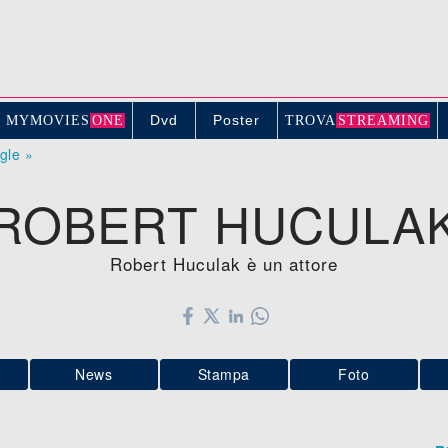
Dvd
Poster
MYMOVIE
S
ONE
TROV
A
STREAMING
ogle »
ROBERT HUCULA
Robert Huculak è un attore
News
Stampa
Foto