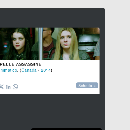
I
RELLE ASSASSINE
ammatico
, (
Canada
-
2014
)
ANOTHER 
Scheda »
Fantascienz
