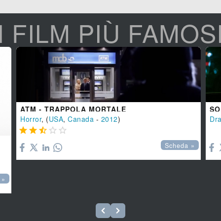
I FILM PIÙ FAMOS
ATM - TRAPPOLA MORTALE
SO
Horror
, (
USA
,
Canada
-
2012
)
Dr






Scheda »
 »