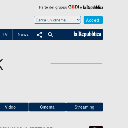
Parte del gruppo
e
Accedi


TV
News
K
Video
Cinema
Streaming