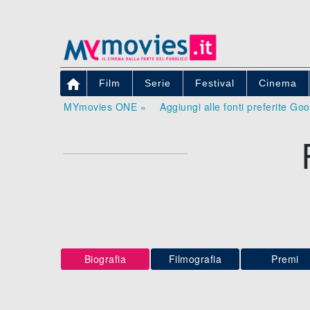

Film
Serie
Festival
Cinema
MYmovies ONE »
Aggiungi alle fonti preferite Go
Biografia
Filmografia
Premi