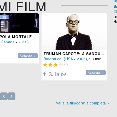
MI FILM
R
S
C
Un
H
PPOLA MORTALE
,
Canada
-
2012
)

TRUMAN CAPOTE: A SANGUE FREDDO
AN
Scheda »
Biografico
, (
USA
-
2005
), 98 min.
Fa






Scheda »
Vai alla filmografia completa »