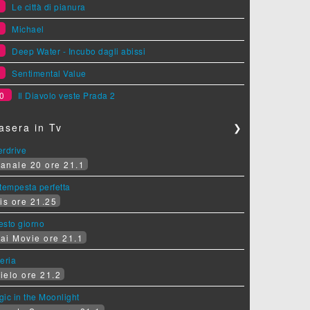
6
Le città di pianura
7
Michael
8
Deep Water - Incubo dagli abissi
9
Sentimental Value
0
Il Diavolo veste Prada 2
asera in Tv
❯
erdrive
anale 20 ore 21.1
tempesta perfetta
is ore 21.25
sesto giorno
ai Movie ore 21.1
eria
ielo ore 21.2
ic in the Moonlight