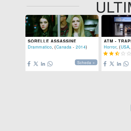
ULTI
SORELLE ASSASSINE
ATM - TRA
Drammatico
, (
Canada
-
2014
)
Horror
, (
USA





Scheda »