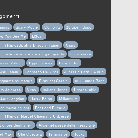
gomenti
nions
Scary Movie
Gomorra
28 giorni dopo
ow You See Me
M3gan
tti i film dedicati a Dragon Trainer
Opus
film e le serie ispirate a Il gattopardo
Biancaneve
hecco Zalone
Oppenheimer
Baby Sitter
yal Family
Leonardo Da Vinci
Jurassic Park - World
nquanta sfumature
Pirati dei Caraibi
007 James Bond
to da corsa
Virus
Indiana Jones
Unbreakable
obert Langdon
Harry Potter
Millennium
en movie italiani
Fast and Furious
tti i film del Marvel Cinematic Universe
 signore degli anelli
Alice nel paese delle meraviglie
ad Max
Che Guevara
Terminator
Rocky