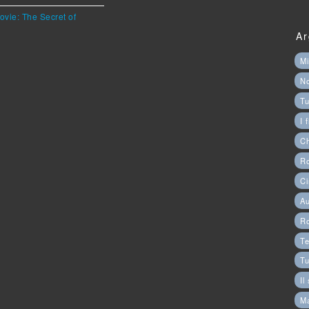
ovie: The Secret of
Ar
Mi
N
Tu
I 
C
Ro
Ci
Au
R
Te
Tu
Il
M