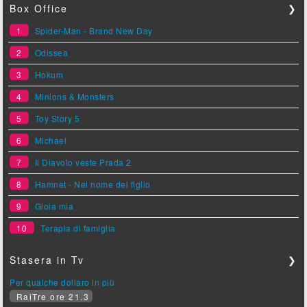
Box Office
❯
1
Spider-Man - Brand New Day
2
Odissea
3
Hokum
4
Minions & Monsters
5
Toy Story 5
6
Michael
7
Il Diavolo veste Prada 2
8
Hamnet - Nel nome del figlio
9
Gioia mia
10
Terapia di famiglia
Stasera in Tv
❯
Per qualche dollaro in più
RaiTre ore 21.3