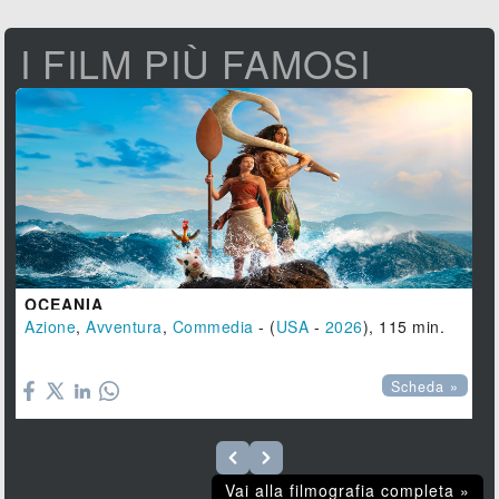
I FILM PIÙ FAMOSI
OCEANIA
Azione
,
Avventura
,
Commedia
- (
USA
-
2026
), 115 min.

Scheda »
Vai alla filmografia completa »