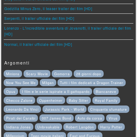
Godzilla Minus Zero, il teaser trailer del film [HD]
Serpenti, il trailer ufficiale del film [HD]
Lorenzo - L'incredibile avventura di Jovanotti, il trailer ufficiale del film
[HD]
Normal, il trailer ufficiale del film [HD]
Argomenti
Minions
Scary Movie
Gomorra
28 giorni dopo
Now You See Me
M3gan
Tutti i film dedicati a Dragon Trainer
Opus
I film e le serie ispirate a Il gattopardo
Biancaneve
Checco Zalone
Oppenheimer
Baby Sitter
Royal Family
Leonardo Da Vinci
Jurassic Park - World
Cinquanta sfumature
Pirati dei Caraibi
007 James Bond
Auto da corsa
Virus
Indiana Jones
Unbreakable
Robert Langdon
Harry Potter
Millennium
Teen movie italiani
Fast and Furious