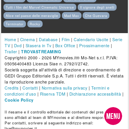
Tutti i film del Marvel Cinematic Universe
Il signore degli anelli
Alice nel paese delle meraviglie
Mad Max
Che Guevara
Terminator
Rocky
Home
|
Cinema
|
Database
|
Film
|
Calendario Uscite
|
Serie
TV
|
Dvd
|
Stasera in Tv
|
Box Office
|
Prossimamente
|
Trailer
|
TROVASTREAMING
Copyright© 2000 - 2026 MYmovies.it® Mo-Net s.r.l. P.IVA:
05056400483 Licenza Siae n. 2792/I/2742.
Società soggetta all'attività di direzione e coordinamento di
GEDI Gruppo Editoriale S.p.A. Tutti i diritti riservati. È vietata
la riproduzione anche parziale.
Credits
|
Contatti
|
Normativa sulla privacy
|
Termini e
condizioni d'uso
|
Riserva TDM
|
Dichiarazione accessibilità
|
Cookie Policy
Il riesame e il controllo editoriale dei contenuti del presente sito
sono affidati al team di MYmovies e al direttore responsabile.
Per contatti, scrivere al seguente indirizzo email:
live@mymovies.it