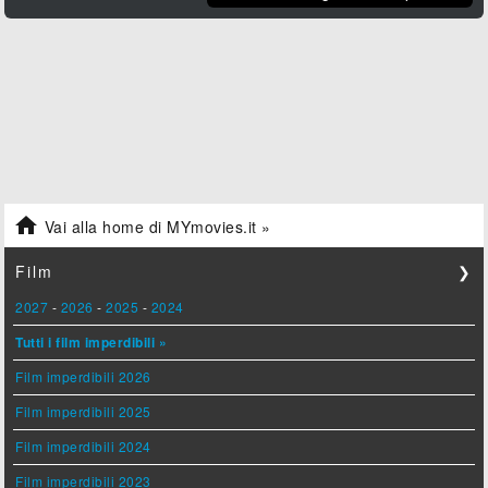

Vai alla home di MYmovies.it »
Film
❯
2027
-
2026
-
2025
-
2024
Tutti i film imperdibili »
Film imperdibili 2026
Film imperdibili 2025
Film imperdibili 2024
Film imperdibili 2023