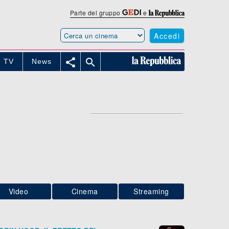
Parte del gruppo
e
Accedi


TV
News
Video
Cinema
Streaming