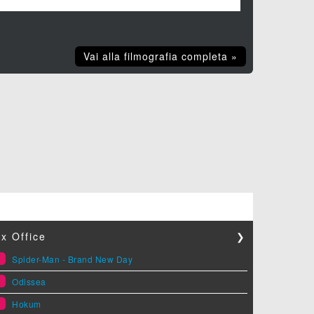
Vai alla filmografia completa »
x Office
❯
1
Spider-Man - Brand New Day
2
Odissea
3
Hokum