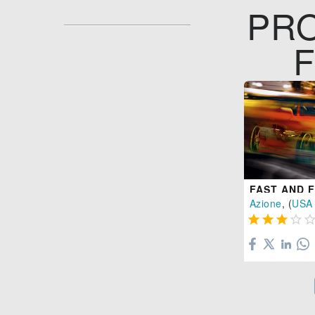
PRO
F
FAST AND 
Azione
, (
USA



