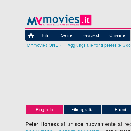

Film
Serie
Festival
Cinema
MYmovies ONE »
Aggiungi alle fonti preferite Go
Biografia
Filmografia
Premi
Peter Honess si unisce nuovamente al re
dell'Olimpo - Il ladro di Fulmini
, dopo aver