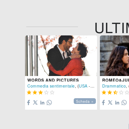
ULTI
WORDS AND PICTURES
ROMEO&JUL
Commedia sentimentale
, (
USA
-
2013
), 116 min.
Drammatico
, 









Scheda »