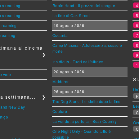
n streaming
Robin Hood - Il prezzo del sangue
n streaming
La fine di Oak Street
 streaming
19 agosto 2026
streaming
Oceania
Camp Miasma - Adolescenza, sesso e
timana al cinema
morte
❯
Insidious - Fuori dall'altrove
1
20 agosto 2026
le vere
St
Maldoror
Un'
26 agosto 2026
R
a settimana...
❯
The Dog Stars - Le stelle dopo la fine
Be
Brand New Day
Couture
C
rtigo
La vendetta perfetta - Bear Country
Ov
C
One Night Only - Quando tutto è
possibile
The