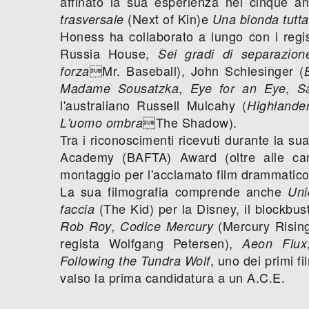
affinato la sua esperienza nei cinque an
(Next of Kin)e
trasversale
Una bionda tutta
Honess ha collaborato a lungo con i regis
Russia House,
Sei gradi di separazion
Mr. Baseball), John Schlesinger (
forza
,
,
Madame Sousatzka
Eye for an Eye
S
l'australiano Russell Mulcahy (
Highlander
The Shadow).
L'uomo ombra
Tra i riconoscimenti ricevuti durante la sua
Academy (BAFTA) Award (oltre alle candi
montaggio per l'acclamato film drammatic
La sua filmografia comprende anche
Uni
(The Kid) per la Disney, il blockbus
faccia
,
(Mercury Risin
Rob Roy
Codice Mercury
regista Wolfgang Petersen),
Aeon Flux
, uno dei primi fi
Following the Tundra Wolf
valso la prima candidatura a un A.C.E.