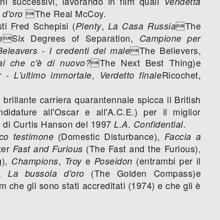
ni successivi, lavorando in film quali
Vendetta
The Real McCoy.
 d'oro
ti Fred Schepisi (
,
The
Plenty
La Casa Russia
Six Degrees of Separation,
e
Campione per
The Believers,
Beleavers - I credenti del male
The Next Best Thing)e
ai che c'è di nuovo?
,
Ricochet,
 - L'ultimo immortale
Verdetto finale
 brillante carriera quarantennale spicca il British
dature all'Oscar e all'A.C.E.) per il miglior
o di Curtis Hanson del 1997
.
L.A. Confidential
(Domestic Disturbance),
co testimone
Faccia a
ter
(The Fast and the Furious),
Fast and Furious
g),
,
e
(entrambi per il
Champions
Troy
Poseidon
,
(The Golden Compass)e
La bussola d'oro
lm che gli sono stati accreditati (1974) e che gli è