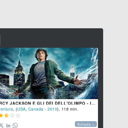
I
PERCY JACKSON E GLI DEI DELL'OLIMPO - IL LADRO DI FULMINI
FAST AND 
entura
, (
USA
,
Canada
-
2010
), 118 min.
Azione
, (
US








Scheda »