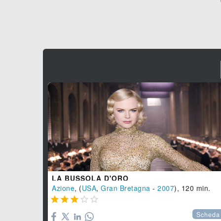
LA BUSSOLA D'ORO
Azione
, (
USA
,
Gran Bretagna
-
2007
), 120 min.





Scheda