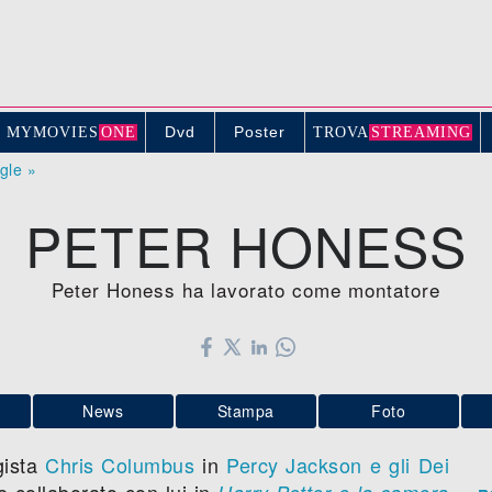
Dvd
Poster
MYMOVIE
S
ONE
TROV
A
STREAMING
ogle »
PETER HONESS
Peter Honess ha lavorato come montatore
News
Stampa
Foto
gista
Chris Columbus
in
Percy Jackson e gli Dei
e collaborato con lui in