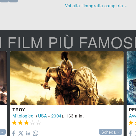
Vai alla filmografia completa »
I FILM PIÙ FAMOS
TROY
Mitologico
, (
USA
-
2004
), 163 min.
Avv






 »
Scheda »