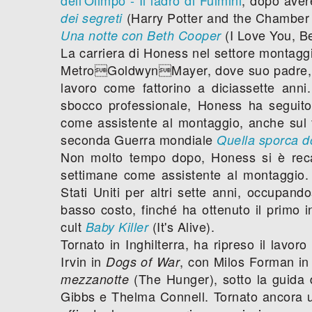
(Harry Potter and the Chamber 
dei segreti
(I Love You, B
Una notte con Beth Cooper
La carriera di Honess nel settore montaggio 
MetroGoldwynMayer, dove suo padre, s
lavoro come fattorino a diciassette an
sbocco professionale, Honess ha seguito
come assistente al montaggio, anche sul 
seconda Guerra mondiale
Quella sporca d
Non molto tempo dopo, Honess si è recat
settimane come assistente al montaggio. D
Stati Uniti per altri sette anni, occupando
basso costo, finché ha ottenuto il primo i
cult
(It's Alive).
Baby Killer
Tornato in Inghilterra, ha ripreso il lavo
Irvin in
, con Milos Forman i
Dogs of War
(The Hunger), sotto la guida d
mezzanotte
Gibbs e Thelma Connell. Tornato ancora un