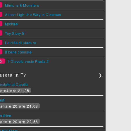
4
Minions & Monsters
5
Ateez: Light the Way in Cinemas
6
Michael
7
Toy Story 5
8
Le città di pianura
9
Il bene comune
0
Il Diavolo veste Prada 2
asera in Tv
❯
estate ai Caraibi
ete4 ore 21.35
ast
anale 20 ore 21.08
erdrive
anale 20 ore 22.56
 Kill Team