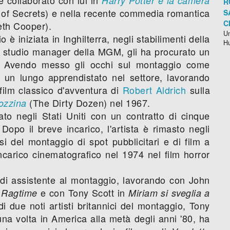
Harry Potter e la camera
R
of Secrets) e nella recente commedia romantica
S
C
eth Cooper).
Un
è iniziata in Inghilterra, negli stabilimenti della
H
tudio manager della MGM, gli ha procurato un
ni. Avendo messo gli occhi sul montaggio come
 un lungo apprendistato nel settore, lavorando
film classico d'avventura di
Robert Aldrich
sulla
(The Dirty Dozen) nel 1967.
ozzina
o negli Stati Uniti con un contratto di cinque
opo il breve incarico, l'artista è rimasto negli
si del montaggio di spot pubblicitari e di film a
ncarico cinematografico nel 1974 nel film horror
ro di assistente al montaggio, lavorando con John
n
e con Tony Scott in
Ragtime
Miriam si sveglia a
i due noti artisti britannici del montaggio, Tony
a volta in America alla metà degli anni '80, ha