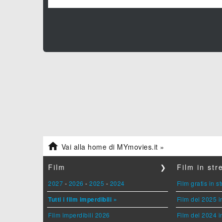

Vai alla home di MYmovies.it »
Film
❯
Film in st
2027
-
2026
-
2025
-
2024
Film gratis in 
Tutti i film imperdibili »
Film del 2025 i
Film imperdibili 2026
Film del 2024 i