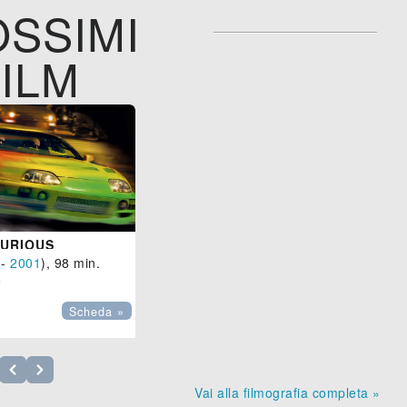
SSIMI
ILM
FURIOUS
-
2001
), 98 min.

Scheda »
Vai alla filmografia completa »