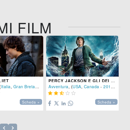
MI FILM
Co
IET
PERCY JACKSON E GLI DEI DELL'OLIMPO - IL LADRO DI FULMINI

(
Italia
,
Gran Bretagna
,
Svizzera
Avventura
-
2013
, (
USA
), 118 min.
,
Canada
-
2010
), 118 m






Scheda »
Scheda »