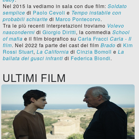
Nel 2015 la vediamo in sala con due film:
Soldato
semplice
di
Paolo Cevoli
e
Tempo instabile con
probabili schiarite
di
Marco Pontecorvo
.
Tra le più recenti interpretazioni troviamo
Volevo
nascondermi
di
Giorgio Diritti
, la commedia
School
of mafia
e il film biografico su
Carla Fracci
Carla - Il
film
. Nel 2022 fa parte dei cast dei film
Brado
di
Kim
Rossi Stuart
,
La California
di
Cinzia Bomoll
e
La
ballata dei gusci infranti
di
Federica Biondi
.
ULTIMI FILM