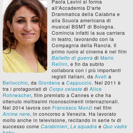
Paola Lavini si forma
all'Accademia D'arte
Drammatica della Calabria e
alla Scuola americana di
musical BSMT di Bologna.
Comincia infatti la sua carriera
in teatro, lavorando con la
Compagnia della Rancia. Il
primo ruolo al cinema è nel film
Balletto di guerra
di
Mario
Rellini
, e fin da subito
collabora con i più importanti
registi italiani, da
Avati
a
Bellocchio
, da
Giordana
a
Cappuccio
. Nel 2011 è
tra i protagonisti di
Corpo celeste
di
Alice
Rohrwacher
, film premiato a Cannes e che ha
ottenuto moltissimi riconoscimenti internazionali.
Nel 2014 lavora con
Francesco Munzi
nel film
Anime nere
, in concorso a Venezia. Ha lavorato
molto anche in televisione, recitando in serie tv di
successo come
Carabinieri
,
La squadra
e
Quo vadis
baby
.