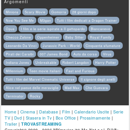
Argomenti
Minions
Scary Movie
Gomorra
28 giorni dopo
Now You See Me
M3gan
Tutti i film dedicati a Dragon Trainer
Opus
I film e le serie ispirate a Il gattopardo
Biancaneve
Checco Zalone
Oppenheimer
Baby Sitter
Royal Family
Leonardo Da Vinci
Jurassic Park - World
Cinquanta sfumature
Pirati dei Caraibi
007 James Bond
Auto da corsa
Virus
Indiana Jones
Unbreakable
Robert Langdon
Harry Potter
Millennium
Teen movie italiani
Fast and Furious
Tutti i film del Marvel Cinematic Universe
Il signore degli anelli
Alice nel paese delle meraviglie
Mad Max
Che Guevara
Terminator
Rocky
Home
|
Cinema
|
Database
|
Film
|
Calendario Uscite
|
Serie
TV
|
Dvd
|
Stasera in Tv
|
Box Office
|
Prossimamente
|
Trailer
|
TROVASTREAMING