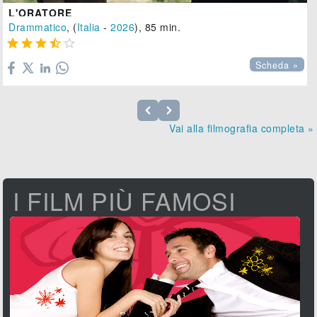
L'ORATORE
Drammatico
, (
Italia
-
2026
), 85 min.





Scheda »
Vai alla filmografia completa »
I FILM PIÙ FAMOSI