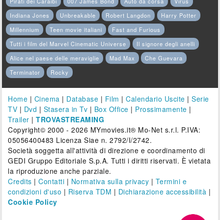
Pirati dei Caraibi
007 James Bond
Auto da corsa
Virus
Indiana Jones
Unbreakable
Robert Langdon
Harry Potter
Millennium
Teen movie italiani
Fast and Furious
Tutti i film del Marvel Cinematic Universe
Il signore degli anelli
Alice nel paese delle meraviglie
Mad Max
Che Guevara
Terminator
Rocky
Home
|
Cinema
|
Database
|
Film
|
Calendario Uscite
|
Serie
TV
|
Dvd
|
Stasera in Tv
|
Box Office
|
Prossimamente
|
Trailer
|
TROVASTREAMING
Copyright© 2000 - 2026 MYmovies.it® Mo-Net s.r.l. P.IVA:
05056400483 Licenza Siae n. 2792/I/2742.
Società soggetta all'attività di direzione e coordinamento di
GEDI Gruppo Editoriale S.p.A. Tutti i diritti riservati. È vietata
la riproduzione anche parziale.
Credits
|
Contatti
|
Normativa sulla privacy
|
Termini e
condizioni d'uso
|
Riserva TDM
|
Dichiarazione accessibilità
|
Cookie Policy