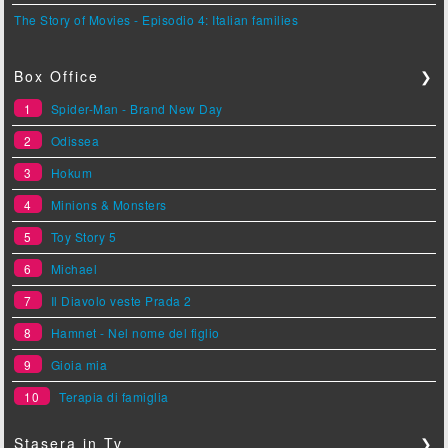
The Story of Movies - Episodio 4: Italian families
Box Office
❯
1
Spider-Man - Brand New Day
2
Odissea
3
Hokum
4
Minions & Monsters
5
Toy Story 5
6
Michael
7
Il Diavolo veste Prada 2
8
Hamnet - Nel nome del figlio
9
Gioia mia
10
Terapia di famiglia
Stasera in Tv
❯