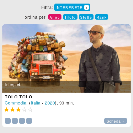
Filtra:
INTERPRETE
1
ordina per:
Anno
Titolo
Stelle
Rank
Interprete
TOLO TOLO
Commedia
, (
Italia
-
2020
), 90 min.





Scheda »