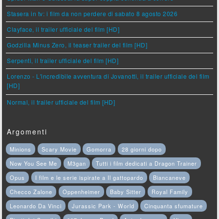
Stasera in tv: i film da non perdere di sabato 8 agosto 2026
Clayface, il trailer ufficiale del film [HD]
Godzilla Minus Zero, il teaser trailer del film [HD]
Serpenti, il trailer ufficiale del film [HD]
Lorenzo - L'incredibile avventura di Jovanotti, il trailer ufficiale del film
[HD]
Normal, il trailer ufficiale del film [HD]
Argomenti
Minions
Scary Movie
Gomorra
28 giorni dopo
Now You See Me
M3gan
Tutti i film dedicati a Dragon Trainer
Opus
I film e le serie ispirate a Il gattopardo
Biancaneve
Checco Zalone
Oppenheimer
Baby Sitter
Royal Family
Leonardo Da Vinci
Jurassic Park - World
Cinquanta sfumature