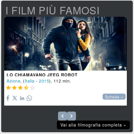
I FILM PIÙ FAMOSI
LO CHIAMAVANO JEEG ROBOT
Azione
, (
Italia
-
2015
), 112 min.





Scheda »
Vai alla filmografia completa »