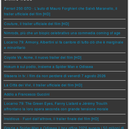
Ferrari 250 GTO - L'auto di Mauro Forghieri che Salvò Maranello, il
trailer ufficiale del film [HD]
Couture, il trailer ufficiale del film [HD]
Nimrods, più che un biopic celebrativo una commedia coming of age
Locarno 79: Armony, Albertini si fa cantore di tutto ciò che è marginale
e minoritario
Coyote Vs. Acme, il nuovo trailer del film [HD]
Hokum è sul podio, insieme a Spider Man e Odissea
Stasera in tv: i film da non perdere di venerdì 7 agosto 2026
La Città dei Vivi, il trailer ufficiale del film [HD]
Addio a Francesco Guccini
Locarno 79: The Green Eyes, Fanny Liatard e Jérémy Trouilh
affrontano la loro opera seconda con grande tensione morale
Insidious - Fuori dall'altrove, il trailer finale del film [HD]
Grazie a Spider-Man e Odissea il box office 2026 supera i 50 milioni di