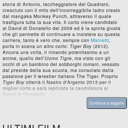
storia di Antonio, taccheggiatore del Quadraro,
cresciuto con il mito dell'incorreggibile ladro creato
dal mangaka Monkey Punch, attraverso il quale
trasfigura tutta la sua vita. Il corto viene candidato
al David di Donatello del 2009 ed è la spinta giusta
che gli permette di continuare a insistere su questa
carriera, tanto è vero che, sempre con
Mainetti
,
porta in scena un altro corto:
Tiger Boy
(2012).
Ancora una volta, il rimando potentissimo a un
anime, quello dell'
Uomo Tigre
, ma visto con gli
occhi di un bambino dei sobborghi romani, vessato
dal preside della sua scuola, ma consolato dalla
passione per il wrestler italiano The Tiger. Proprio
Tiger Boy
otterrà il Nastro d'Argento 2013 per il
miglior corto e sarà replicata la candidatura ai
David di Donatello.
Continua a leggere
ULTIMI FILM