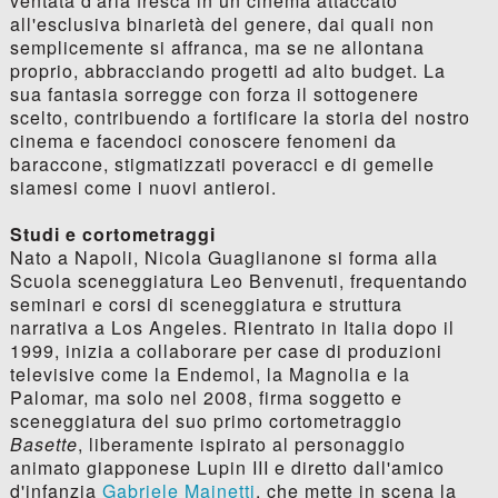
ventata d'aria fresca in un cinema attaccato
all'esclusiva binarietà del genere, dai quali non
semplicemente si affranca, ma se ne allontana
proprio, abbracciando progetti ad alto budget. La
sua fantasia sorregge con forza il sottogenere
scelto, contribuendo a fortificare la storia del nostro
cinema e facendoci conoscere fenomeni da
baraccone, stigmatizzati poveracci e di gemelle
siamesi come i nuovi antieroi.
Studi e cortometraggi
Nato a Napoli, Nicola Guaglianone si forma alla
Scuola sceneggiatura Leo Benvenuti, frequentando
seminari e corsi di sceneggiatura e struttura
narrativa a Los Angeles. Rientrato in Italia dopo il
1999, inizia a collaborare per case di produzioni
televisive come la Endemol, la Magnolia e la
Palomar, ma solo nel 2008, firma soggetto e
sceneggiatura del suo primo cortometraggio
Basette
, liberamente ispirato al personaggio
animato giapponese Lupin III e diretto dall'amico
d'infanzia
Gabriele Mainetti
, che mette in scena la