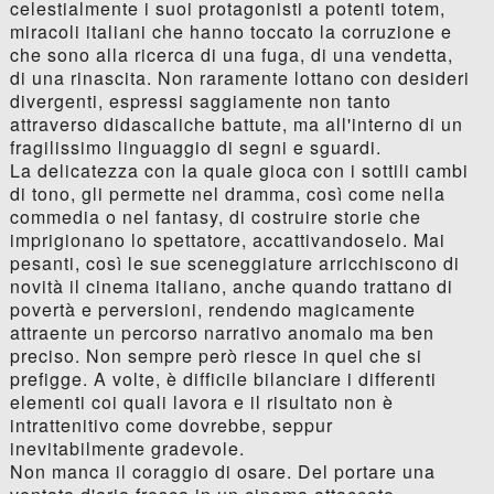
celestialmente i suoi protagonisti a potenti totem,
miracoli italiani che hanno toccato la corruzione e
che sono alla ricerca di una fuga, di una vendetta,
di una rinascita. Non raramente lottano con desideri
divergenti, espressi saggiamente non tanto
attraverso didascaliche battute, ma all'interno di un
fragilissimo linguaggio di segni e sguardi.
La delicatezza con la quale gioca con i sottili cambi
di tono, gli permette nel dramma, così come nella
commedia o nel fantasy, di costruire storie che
imprigionano lo spettatore, accattivandoselo. Mai
pesanti, così le sue sceneggiature arricchiscono di
novità il cinema italiano, anche quando trattano di
povertà e perversioni, rendendo magicamente
attraente un percorso narrativo anomalo ma ben
preciso. Non sempre però riesce in quel che si
prefigge. A volte, è difficile bilanciare i differenti
elementi coi quali lavora e il risultato non è
intrattenitivo come dovrebbe, seppur
inevitabilmente gradevole.
Non manca il coraggio di osare. Del portare una