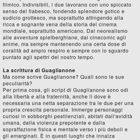
filmico. Indivisibili, i due lavorano con uno spiccato
senso del fiabesco, fondendo splendore gotico e
sudicio grottesco, ma soprattutto attingendo alla
ricca e sognante vena della storia del cinema
mondiale, soprattutto americano. Dal neorealismo
alle avventure spielberghiane, dai cinecomic agli
anime, ma sempre mantenendo una certa dose di
coralità ad ampio respiro e sempre con lo sguardo
puntato agli spettri del nostro tempo.
La scrittura di Guaglianone
Ma come scrive Guaglianone? Quali sono le sue
peculiarità?
Per prima cosa, gli script di Guaglianone sono odi
alla libertà e alla fraternità, anche lì dove è
necessaria una netta separazione tra le due per una
propria crescita personale. Immerge personaggi
curiosi in sobborghi pestilenziali, abitati dall'avidità
umana, dalla violenza prepotente e dalla
sopraffazione fisica e mentale verso i più deboli e
gli emarginati. È in questi luoghi che innalza