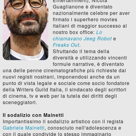
Entertainment), Nicola
Guaglianone è diventato
nazionalmente celebre per aver
firmato i superhero movies
italiani di maggior successo al
nostro box office:
Lo
chiamavano Jeeg Robot
e
Freaks Out
.
Sfruttando il tema della
diversità e utilizzando vincenti
formule narrative, è diventato
una delle penne cinematografiche più richieste dai
nuovi registi nostrani, imponendosi anche da un
punto di vista legale e sociale come socio fondatore
della Writers Guild Italia, il sindacato degli scrittori
di cinema, tv e web per la tutela dei diritti degli
sceneggiatori.
Il sodalizio con Mainetti
Importantissimo il sodalizio artistico con il regista
Gabriele Mainetti
, conosciuto nell'adolescenza e
con il quale condivide lo stesso immaginario