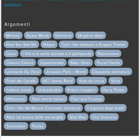
spettatori
Argomenti
Minions
Scary Movie
Gomorra
28 giorni dopo
Now You See Me
M3gan
Tutti i film dedicati a Dragon Trainer
Opus
I film e le serie ispirate a Il gattopardo
Biancaneve
Checco Zalone
Oppenheimer
Baby Sitter
Royal Family
Leonardo Da Vinci
Jurassic Park - World
Cinquanta sfumature
Pirati dei Caraibi
007 James Bond
Auto da corsa
Virus
Indiana Jones
Unbreakable
Robert Langdon
Harry Potter
Millennium
Teen movie italiani
Fast and Furious
Tutti i film del Marvel Cinematic Universe
Il signore degli anelli
Alice nel paese delle meraviglie
Mad Max
Che Guevara
Terminator
Rocky