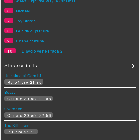
5
Ateez: Light the Way in Cinemas
6
Michael
7
Toy Story 5
8
Le città di pianura
9
Il bene comune
10
Il Diavolo veste Prada 2
Stasera in Tv
❯
Un'estate ai Caraibi
Rete4 ore 21.35
Beast
Canale 20 ore 21.08
Overdrive
Canale 20 ore 22.56
The Kill Team
Iris ore 21.15