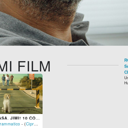
MI FILM
R
S
C
Un
H
TORNA A CASA, JIMI! 10 COSE DA NON FARE QUANDO PERDI IL TUO CANE A CIPRO
rammatico
- (
Cipro
-
2018
), 92 min.