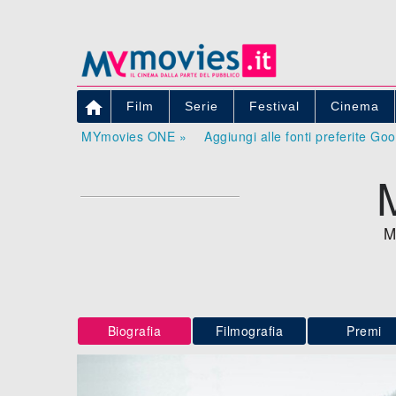

Film
Serie
Festival
Cinema
MYmovies ONE »
Aggiungi alle fonti preferite Go
M
Biografia
Filmografia
Premi