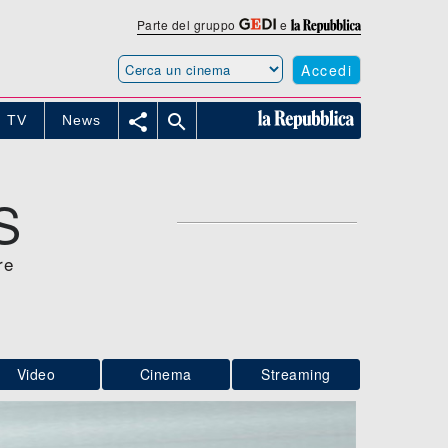
Parte del gruppo
e
Accedi


TV
News
S
re
Video
Cinema
Streaming