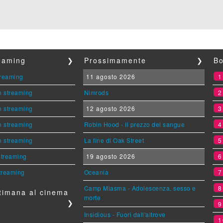
reaming
❯
Prossimamente
❯
Bo
streaming
11 agosto 2026
n streaming
Nimrods
n streaming
12 agosto 2026
n streaming
Robin Hood - Il prezzo del sangue
n streaming
La fine di Oak Street
 streaming
19 agosto 2026
streaming
Oceania
Camp Miasma - Adolescenza, sesso e
timana al cinema
morte
❯
Insidious - Fuori dall'altrove
1