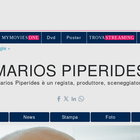
Dvd
Poster
MYMOVIE
S
ONE
TROV
A
STREAMING
ogle »
MARIOS PIPERIDE
arios Piperides è un regista, produttore, sceneggiato
News
Stampa
Foto