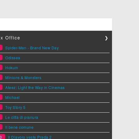
x Office
❯
1
Spider-Man - Brand New Day
2
Odissea
3
Hokum
4
Minions & Monsters
5
Ateez: Light the Way in Cinemas
6
Michael
7
Toy Story 5
8
Le città di pianura
9
Il bene comune
0
Il Diavolo veste Prada 2