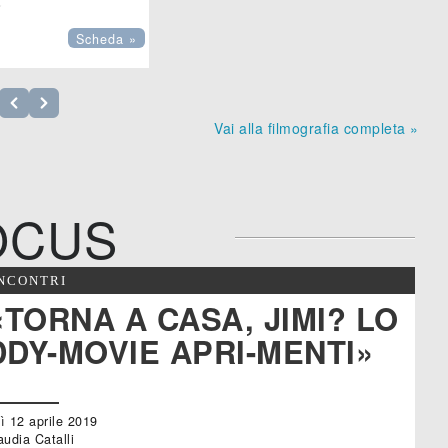

Scheda »
Vai alla filmografia completa »
OCUS
INCONTRI
«TORNA A CASA, JIMI? LO
DY-MOVIE APRI-MENTI»
ì 12 aprile 2019
audia Catalli