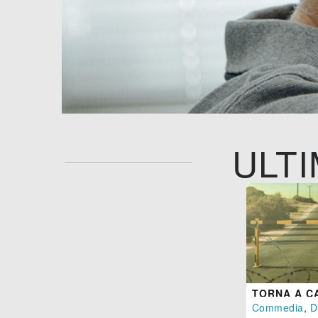
ULTI
Commedia
,
D