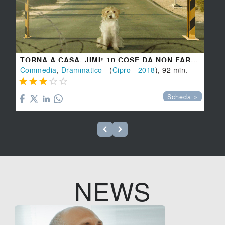
TORNA A CASA, JIMI! 10 COSE DA NON FARE QUANDO PERDI IL TUO CANE A CIPRO
Commedia
,
Drammatico
- (
Cipro
-
2018
), 92 min.





Scheda »
NEWS