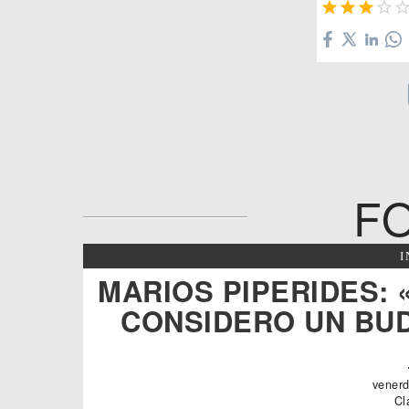




F
MARIOS PIPERIDES: 
CONSIDERO UN BUD
venerd
Cl