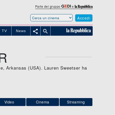
Parte del gruppo
e
Accedi


TV
News
R
ville, Arkansas (USA). Lauren Sweetser ha
Video
Cinema
Streaming