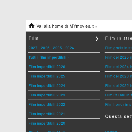

Vai alla home di MYmovies.it »
Film
❯
Film in st
2027
-
2026
-
2025
-
2024
Film gratis in 
Tutti i film imperdibili »
Film del 2025 i
Film imperdibili 2026
Film del 2024 i
Film imperdibili 2025
Film del 2023 i
Film imperdibili 2024
Film del 2022 i
Film imperdibili 2023
Film italiani in
Film imperdibili 2022
Film horror in 
Film imperdibili 2021
Questa set
Film imperdibili 2020
Hokum