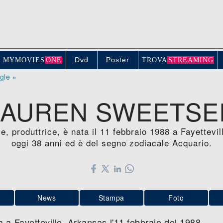
Dvd
Poster
MYMOVIE
S
ONE
TROV
A
STREAMING
ogle »
LAUREN SWEETSE
e, produttrice, è nata il 11 febbraio 1988 a Fayette
oggi 38 anni ed è del segno zodiacale Acquario.
News
Stampa
Foto
a Fayetteville, Arkansas l'11 febbraio del 1988.