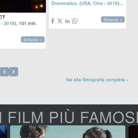
Drammatico
, (
USA
,
Cina
-
2015
), 92 min.

CT
Scheda »
-
2018
), 101 min.
Dr

Scheda »
Vai alla filmografia completa »
I FILM PIÙ FAMOS