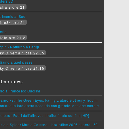
iders 3D
alia 2 ore 21
rimonio al Sud
ine34 ore 21
eria
ielo ore 21.2
pin - Notturno a Parigi
ky Cinema 1 ore 22.55
diamo a quel paese
ky Cinema 1 ore 21.15
time news
dio a Francesco Guccini
arno 79: The Green Eyes, Fanny Liatard e Jérémy Trouilh
rontano la loro opera seconda con grande tensione morale
idious - Fuori dall'altrove, il trailer finale del film [HD]
zie a Spider-Man e Odissea il box office 2026 supera i 50