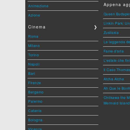
Appena agg
Animazione
Queen Budape
Azione
Linkin Park: Un
Cinema
❯
Zustissia
Roma
La leggenda de
Milano
Fame d'aria
Torino
L'estate che fin
Napoli
Il Caso Thoma
Bari
Atcha Atcha
Firenze
Ah Que le Bonh
Bergamo
Chiikawa the M
Palermo
Mermaid Island
Catania
Bologna
Vicenza