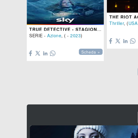
THE RIOT A
Thriller
, (
USA
TRUE DETECTIVE - STAGIONE 4

SERIE -
Azione
, ( -
2023
)

Scheda »