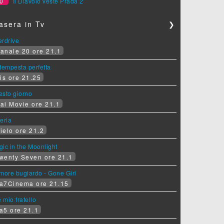
0
Il Diavolo veste Prada 2
asera in Tv
❯
erdrive
anale 20 ore 21.1
tempesta perfetta
is ore 21.25
sesto giorno
ai Movie ore 21.1
eria
ielo ore 21.2
ic in the Moonlight
wenty Seven ore 21.1
more bugiardo - Gone Girl
a7Cinema ore 21.15
e mio fratello
a5 ore 21.1