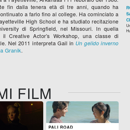
e fin dalla tenera età di tre anni, quando ha
R
continuato a farlo fino al college. Ha cominciato a
S
C
 Fayetteville High School e ha studiato recitazione
Un
iversity di Springfield, nel Missouri. In quella
H
n il Creative Actor's Workshop, una classe di
le. Nel 2011 interpreta Gail in
Un gelido inverno
a Granik
.
MI FILM
PALI ROAD