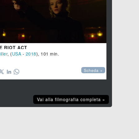
E RIOT ACT
TRUE DETE
iller
, (
USA
-
2018
), 101 min.
SERIE -
Azi

Scheda »
Vai alla filmografia completa »