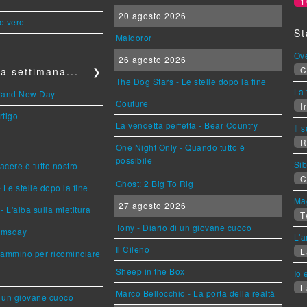
1
20 agosto 2026
le vere
St
Maldoror
Ov
26 agosto 2026
C
a settimana...
❯
The Dog Stars - Le stelle dopo la fine
La 
Brand New Day
Couture
Ir
rtigo
La vendetta perfetta - Bear Country
Il 
R
One Night Only - Quando tutto è
possibile
Sib
piacere è tutto nostro
C
Ghost: 2 Big To Rig
 Le stelle dopo la fine
Mag
27 agosto 2026
L'alba sulla mietitura
T
Tony - Diario di un giovane cuoco
omsday
L'a
Il Cileno
L
cammino per ricominciare
Sheep in the Box
Io 
L
Marco Bellocchio - La porta della realtà
i un giovane cuoco