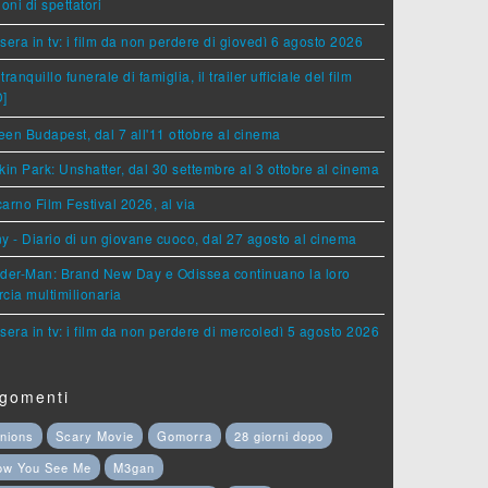
ioni di spettatori
sera in tv: i film da non perdere di giovedì 6 agosto 2026
tranquillo funerale di famiglia, il trailer ufficiale del film
D]
en Budapest, dal 7 all'11 ottobre al cinema
kin Park: Unshatter, dal 30 settembre al 3 ottobre al cinema
arno Film Festival 2026, al via
y - Diario di un giovane cuoco, dal 27 agosto al cinema
der-Man: Brand New Day e Odissea continuano la loro
cia multimilionaria
sera in tv: i film da non perdere di mercoledì 5 agosto 2026
gomenti
nions
Scary Movie
Gomorra
28 giorni dopo
ow You See Me
M3gan