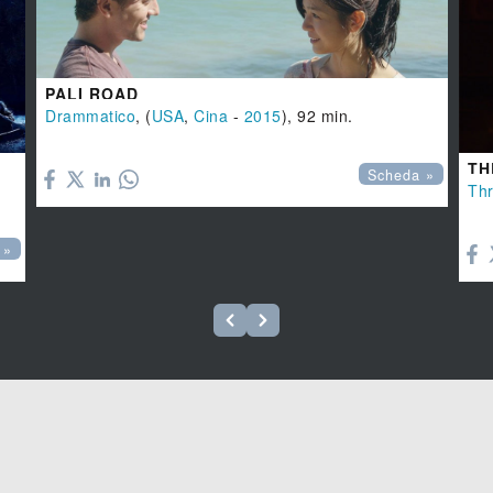
PALI ROAD
Drammatico
, (
USA
,
Cina
-
2015
), 92 min.

TH
Scheda »
Thr

 »