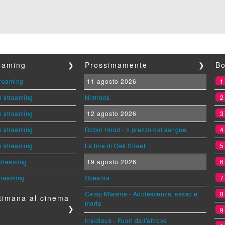
reaming
❯
Prossimamente
❯
Bo
streaming
11 agosto 2026
n streaming
Nimrods
n streaming
12 agosto 2026
n streaming
Robin Hood - Il prezzo del sangue
n streaming
La fine di Oak Street
 streaming
19 agosto 2026
streaming
Oceania
Camp Miasma - Adolescenza, sesso e
timana al cinema
morte
❯
Insidious - Fuori dall'altrove