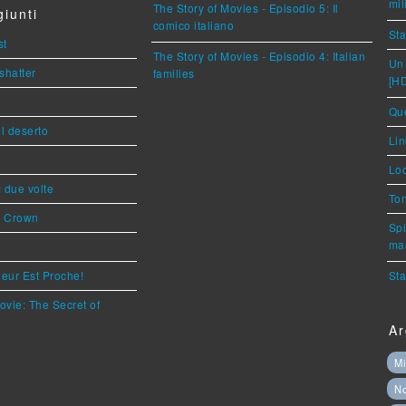
mil
The Story of Movies - Episodio 5: Il
iunti
comico italiano
Sta
st
The Story of Movies - Episodio 4: Italian
Un 
shatter
families
[H
Que
l deserto
Lin
Loc
ì due volte
Ton
s Crown
Spi
mar
eur Est Proche!
Sta
ovie: The Secret of
Ar
Mi
N