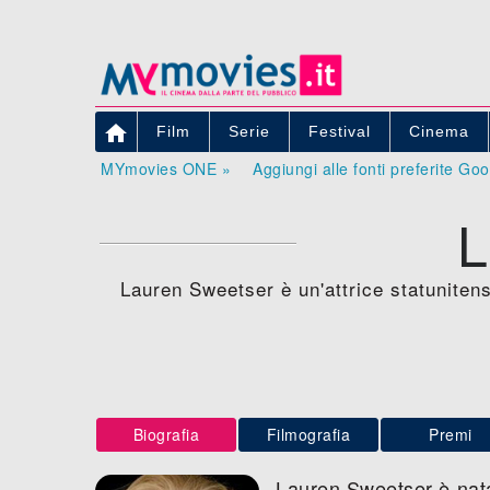

Film
Serie
Festival
Cinema
MYmovies ONE »
Aggiungi alle fonti preferite Go
Lauren Sweetser è un'attrice statunitens
Biografia
Filmografia
Premi
Lauren Sweetser è nata 