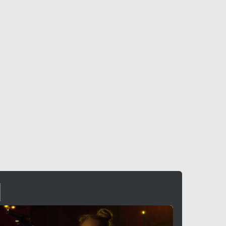
UN GELIDO INVERNO - WINTER'S BONE
ammatico
, (
USA
-
2010
), 100 min.




Scheda »
I