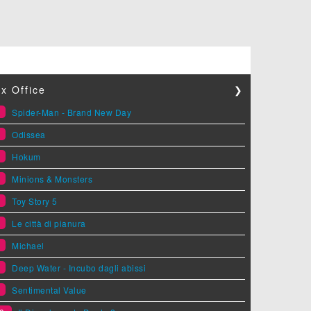
x Office
❯
1
Spider-Man - Brand New Day
2
Odissea
3
Hokum
4
Minions & Monsters
5
Toy Story 5
6
Le città di pianura
7
Michael
8
Deep Water - Incubo dagli abissi
9
Sentimental Value