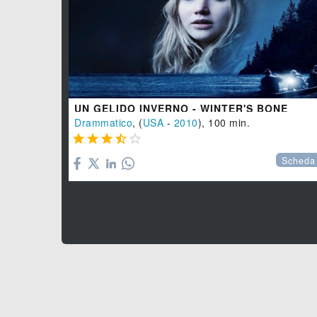
UN GELIDO INVERNO - WINTER'S BONE
Drammatico
, (
USA
-
2010
), 100 min.





Scheda