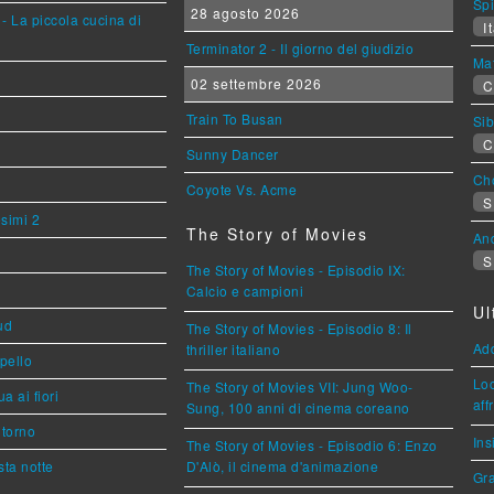
Sp
28 agosto 2026
- La piccola cucina di
It
Terminator 2 - Il giorno del giudizio
Mat
02 settembre 2026
C
Train To Busan
Sib
C
Sunny Dancer
Cho
Coyote Vs. Acme
S
esimi 2
The Story of Movies
An
S
The Story of Movies - Episodio IX:
Calcio e campioni
Ul
ud
The Story of Movies - Episodio 8: Il
Ad
thriller italiano
ppello
Loc
The Story of Movies VII: Jung Woo-
a ai fiori
aff
Sung, 100 anni di cinema coreano
torno
Ins
The Story of Movies - Episodio 6: Enzo
ta notte
D'Alò, il cinema d'animazione
Gra