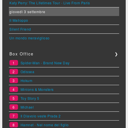
Katy Perry: The Lifetimes Tour - Live From Paris
giovedì 3 settembre
Il Malloppo
Silent Friend
Un mondo meraviglioso
Box Office
❯
1
Spider-Man - Brand New Day
2
Odissea
3
Hokum
4
Minions & Monsters
5
Toy Story 5
6
Michael
7
Il Diavolo veste Prada 2
8
Hamnet - Nel nome del figlio