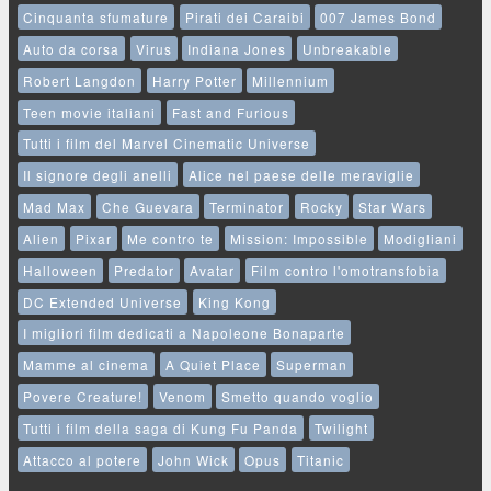
Cinquanta sfumature
Pirati dei Caraibi
007 James Bond
Auto da corsa
Virus
Indiana Jones
Unbreakable
Robert Langdon
Harry Potter
Millennium
Teen movie italiani
Fast and Furious
Tutti i film del Marvel Cinematic Universe
Il signore degli anelli
Alice nel paese delle meraviglie
Mad Max
Che Guevara
Terminator
Rocky
Star Wars
Alien
Pixar
Me contro te
Mission: Impossible
Modigliani
Halloween
Predator
Avatar
Film contro l'omotransfobia
DC Extended Universe
King Kong
I migliori film dedicati a Napoleone Bonaparte
Mamme al cinema
A Quiet Place
Superman
Povere Creature!
Venom
Smetto quando voglio
Tutti i film della saga di Kung Fu Panda
Twilight
Attacco al potere
John Wick
Opus
Titanic