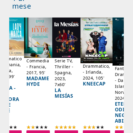
mese
rammatico
Serie TV,
Commedia
 Germania,
Drammatico,
Thriller -
- Francia,
Fantasci
rancia,
- Irlanda,
Spagna,
2017, 95'
Drammat
025, 99'
2024, 105'
MADAME
2023,
- Danima
ADY
KNEECAP
HYDE
7x60'
Islanda,
AZCA -
LA
Norvegi
A
MESÍAS
2024, 10
IGNORA
ETERNA
ELLE
ODISS
INEE
NEGLI
ABISSI