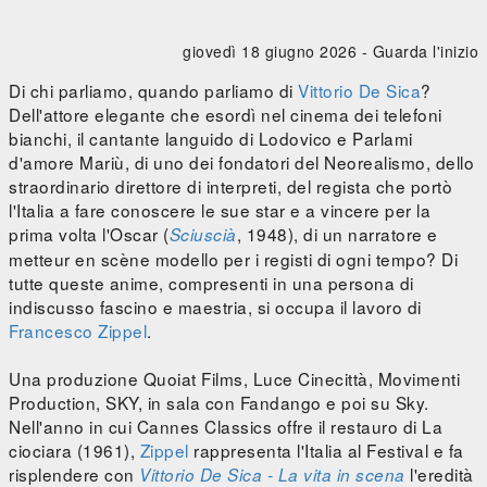
giovedì 18 giugno 2026 -
Guarda l'inizio
Di chi parliamo, quando parliamo di
Vittorio De Sica
?
Dell'attore elegante che esordì nel cinema dei telefoni
bianchi, il cantante languido di Lodovico e Parlami
d'amore Mariù, di uno dei fondatori del Neorealismo, dello
straordinario direttore di interpreti, del regista che portò
l'Italia a fare conoscere le sue star e a vincere per la
prima volta l'Oscar (
, 1948), di un narratore e
Sciuscià
metteur en scène modello per i registi di ogni tempo? Di
tutte queste anime, compresenti in una persona di
indiscusso fascino e maestria, si occupa il lavoro di
Francesco Zippel
.
Una produzione Quoiat Films, Luce Cinecittà, Movimenti
Production, SKY, in sala con Fandango e poi su Sky.
Nell'anno in cui Cannes Classics offre il restauro di La
ciociara (1961),
Zippel
rappresenta l'Italia al Festival e fa
risplendere con
l'eredità
Vittorio De Sica - La vita in scena