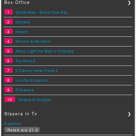
Box Office
❯
1
Spider-Man - Brand New Day
2
Odissea
3
Hokum
4
Minions & Monsters
5
Ateez: Light the Way in Cinemas
6
Toy Story 5
7
Il Diavolo veste Prada 2
8
Le città di pianura
9
Primavera
10
Terapia di famiglia
Stasera in Tv
❯
Il padrino
Rete4 ore 21.3