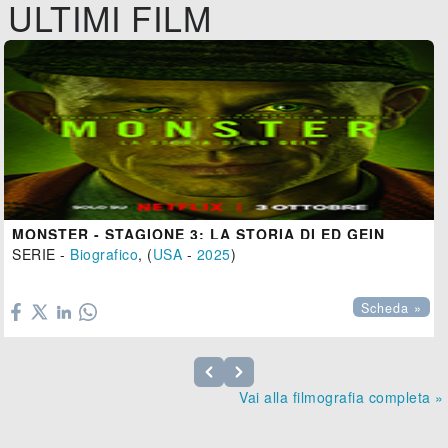
ULTIMI FILM
MONSTER - STAGIONE 3: LA STORIA DI ED GEIN
SERIE -
Biografico
, (
USA
-
2025
)

Scheda »
Vai alla filmografia completa »