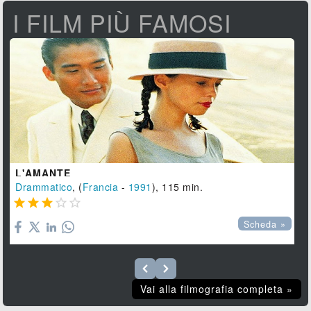
I FILM PIÙ FAMOSI
L'AMANTE
Drammatico
, (
Francia
-
1991
), 115 min.





Scheda »
Vai alla filmografia completa »