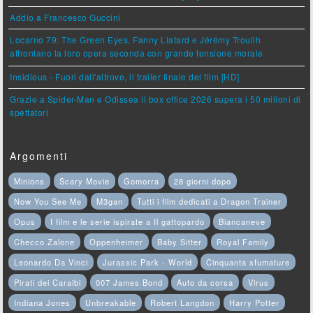
Addio a Francesco Guccini
Locarno 79: The Green Eyes, Fanny Liatard e Jérémy Trouilh
affrontano la loro opera seconda con grande tensione morale
Insidious - Fuori dall'altrove, il trailer finale del film [HD]
Grazie a Spider-Man e Odissea il box office 2026 supera i 50 milioni di
spettatori
Argomenti
Minions
Scary Movie
Gomorra
28 giorni dopo
Now You See Me
M3gan
Tutti i film dedicati a Dragon Trainer
Opus
I film e le serie ispirate a Il gattopardo
Biancaneve
Checco Zalone
Oppenheimer
Baby Sitter
Royal Family
Leonardo Da Vinci
Jurassic Park - World
Cinquanta sfumature
Pirati dei Caraibi
007 James Bond
Auto da corsa
Virus
Indiana Jones
Unbreakable
Robert Langdon
Harry Potter