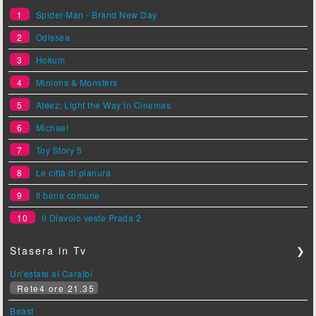
1
Spider-Man - Brand New Day
2
Odissea
3
Hokum
4
Minions & Monsters
5
Ateez: Light the Way in Cinemas
6
Michael
7
Toy Story 5
8
Le città di pianura
9
Il bene comune
10
Il Diavolo veste Prada 2
Stasera in Tv
❯
Un'estate ai Caraibi
Rete4 ore 21.35
Beast