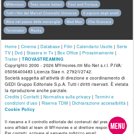
Millennium
Teen movie italiani
Fast and Furious
Tutti i film del Marvel Cinematic Universe
Il signore degli anelli
Alice nel paese delle meraviglie
Mad Max
Che Guevara
Terminator
Rocky
Home
|
Cinema
|
Database
|
Film
|
Calendario Uscite
|
Serie
TV
|
Dvd
|
Stasera in Tv
|
Box Office
|
Prossimamente
|
Trailer
|
TROVASTREAMING
Copyright© 2000 - 2026 MYmovies.it® Mo-Net s.r.l. P.IVA:
05056400483 Licenza Siae n. 2792/I/2742.
Società soggetta all'attività di direzione e coordinamento di
GEDI Gruppo Editoriale S.p.A. Tutti i diritti riservati. È vietata
la riproduzione anche parziale.
Credits
|
Contatti
|
Normativa sulla privacy
|
Termini e
condizioni d'uso
|
Riserva TDM
|
Dichiarazione accessibilità
|
Cookie Policy
Il riesame e il controllo editoriale dei contenuti del presente sito
sono affidati al team di MYmovies e al direttore responsabile.
Per contatti, scrivere al seguente indirizzo email: