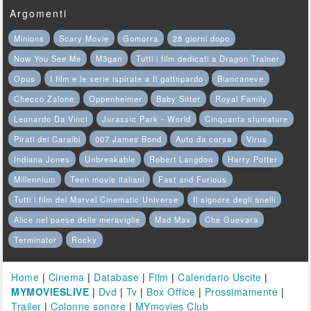
Argomenti
Minions
Scary Movie
Gomorra
28 giorni dopo
Now You See Me
M3gan
Tutti i film dedicati a Dragon Trainer
Opus
I film e le serie ispirate a Il gattopardo
Biancaneve
Checco Zalone
Oppenheimer
Baby Sitter
Royal Family
Leonardo Da Vinci
Jurassic Park - World
Cinquanta sfumature
Pirati dei Caraibi
007 James Bond
Auto da corsa
Virus
Indiana Jones
Unbreakable
Robert Langdon
Harry Potter
Millennium
Teen movie italiani
Fast and Furious
Tutti i film del Marvel Cinematic Universe
Il signore degli anelli
Alice nel paese delle meraviglie
Mad Max
Che Guevara
Terminator
Rocky
Home
|
Cinema
|
Database
|
Film
|
Calendario Uscite
|
MYMOVIESLIVE
|
Dvd
|
Tv
|
Box Office
|
Prossimamente
|
Trailer
|
Colonne sonore
|
MYmovies Club