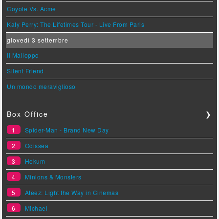
Coyote Vs. Acme
Katy Perry: The Lifetimes Tour - Live From Paris
giovedì 3 settembre
Il Malloppo
Silent Friend
Un mondo meraviglioso
Box Office
❯
1
Spider-Man - Brand New Day
2
Odissea
3
Hokum
4
Minions & Monsters
5
Ateez: Light the Way in Cinemas
6
Michael