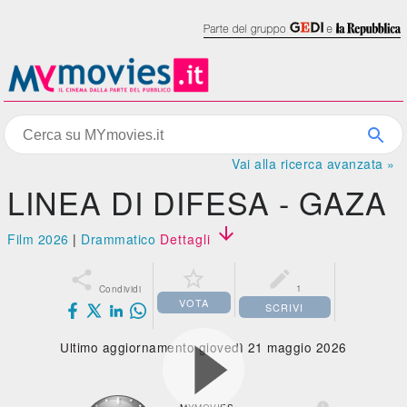
Vai alla ricerca avanzata »
LINEA DI DIFESA - GAZA

Film 2026
|
Drammatico
Dettagli



1
Condividi
VOTA
SCRIVI
Ultimo aggiornamento giovedì 21 maggio 2026
