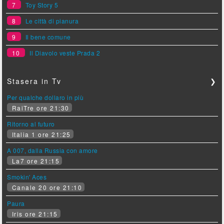
7
Toy Story 5
8
Le città di pianura
9
Il bene comune
10
Il Diavolo veste Prada 2
Stasera in Tv
❯
Per qualche dollaro in più
RaiTre ore 21:30
Ritorno al futuro
Italia 1 ore 21:25
A 007, dalla Russia con amore
La7 ore 21:15
Smokin' Aces
Canale 20 ore 21:10
Paura
Iris ore 21:15