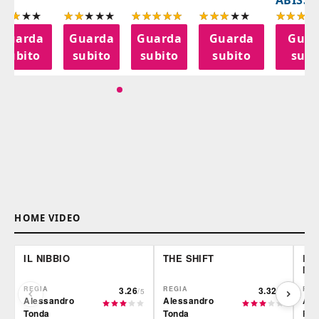
ABISSI
Guarda
Guarda
Guarda
Guarda
Guar
subito
subito
subito
subito
subi
HOME VIDEO
IL NIBBIO
THE SHIFT
LE 
MO
REGIA
3.26
REGIA
3.32
REG
/5
/5
Alessandro
Alessandro
Alb
Tonda
Tonda
Rod