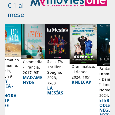
€ 1 al
mese
rammatico
Serie TV,
Commedia
 Germania,
Drammatico,
Thriller -
- Francia,
Fantasci
rancia,
- Irlanda,
Spagna,
2017, 95'
Drammat
025, 99'
2024, 105'
MADAME
2023,
- Danim
ADY
KNEECAP
HYDE
7x60'
Islanda,
AZCA -
LA
Norvegi
A
MESÍAS
IGNORA
2024, 10
ETERNA
ELLE
ODISS
INEE
NEGLI