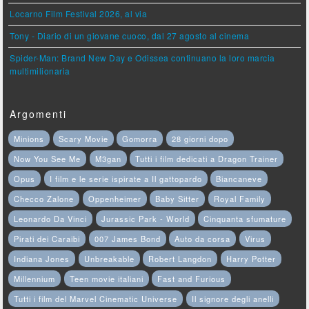
Locarno Film Festival 2026, al via
Tony - Diario di un giovane cuoco, dal 27 agosto al cinema
Spider-Man: Brand New Day e Odissea continuano la loro marcia
multimilionaria
Argomenti
Minions
Scary Movie
Gomorra
28 giorni dopo
Now You See Me
M3gan
Tutti i film dedicati a Dragon Trainer
Opus
I film e le serie ispirate a Il gattopardo
Biancaneve
Checco Zalone
Oppenheimer
Baby Sitter
Royal Family
Leonardo Da Vinci
Jurassic Park - World
Cinquanta sfumature
Pirati dei Caraibi
007 James Bond
Auto da corsa
Virus
Indiana Jones
Unbreakable
Robert Langdon
Harry Potter
Millennium
Teen movie italiani
Fast and Furious
Tutti i film del Marvel Cinematic Universe
Il signore degli anelli