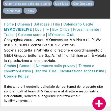
Alice nel paese delle meraviglie
Mad Max
Che Guevara
Terminator
Rocky
Home
|
Cinema
|
Database
|
Film
|
Calendario Uscite
|
MYMOVIESLIVE
|
Dvd
|
Tv
|
Box Office
|
Prossimamente
|
Trailer
|
Colonne sonore
|
MYmovies Club
Copyright© 2000 - 2026 MYmovies.it® Mo-Net s.r.l. P.IVA:
05056400483 Licenza Siae n. 2792/I/2742.
Società soggetta all'attività di direzione e coordinamento di
GEDI Gruppo Editoriale S.p.A. Tutti i diritti riservati. È vietata
la riproduzione anche parziale.
Credits
|
Contatti
|
Normativa sulla privacy
|
Termini e
condizioni d'uso
|
Riserva TDM
|
Dichiarazione accessibilità
|
Cookie Policy
Il riesame e il controllo editoriale dei contenuti del presente sito
sono affidati al team di MYmovies e al direttore responsabile.
Per contatti, scrivere al seguente indirizzo email:
live@mymovies.it