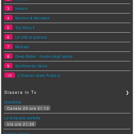
3
Hokum
4
Minions & Monsters
5
Toy Story 5
6
Le città di pianura
7
Michael
8
Deep Water - Incubo dagli abissi
9
Sentimental Value
10
Il Diavolo veste Prada 2
Stasera in Tv
❯
Overdrive
Canale 20 ore 21:10
La tempesta perfetta
Iris ore 21:25
Il sesto giorno