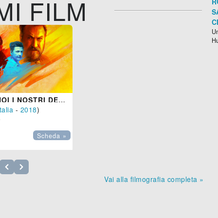
MI FILM
R
S
C
Un
H
RIMETTI A NOI I NOSTRI DEBITI
talia
-
2018
)

Scheda »
Vai alla filmografia completa »