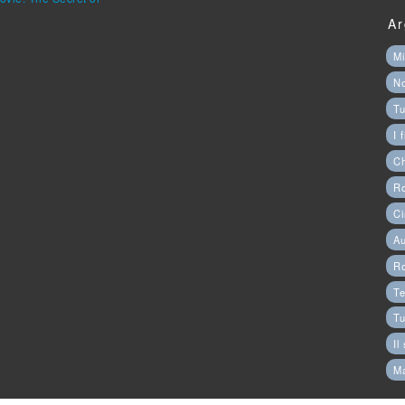
Ar
Mi
N
Tu
I 
C
Ro
Ci
Au
R
Te
Tu
Il
M