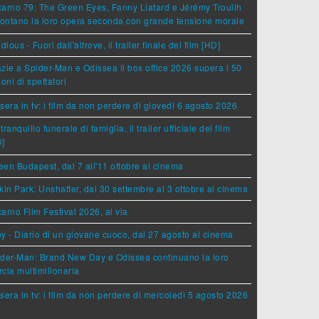
arno 79: The Green Eyes, Fanny Liatard e Jérémy Trouilh
rontano la loro opera seconda con grande tensione morale
idious - Fuori dall'altrove, il trailer finale del film [HD]
zie a Spider-Man e Odissea il box office 2026 supera i 50
ioni di spettatori
sera in tv: i film da non perdere di giovedì 6 agosto 2026
tranquillo funerale di famiglia, il trailer ufficiale del film
D]
en Budapest, dal 7 all'11 ottobre al cinema
kin Park: Unshatter, dal 30 settembre al 3 ottobre al cinema
arno Film Festival 2026, al via
y - Diario di un giovane cuoco, dal 27 agosto al cinema
der-Man: Brand New Day e Odissea continuano la loro
cia multimilionaria
sera in tv: i film da non perdere di mercoledì 5 agosto 2026