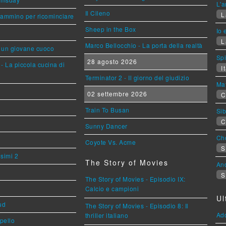
L'a
Il Cileno
L
cammino per ricominciare
Sheep in the Box
Io 
L
Marco Bellocchio - La porta della realtà
i un giovane cuoco
Sp
28 agosto 2026
- La piccola cucina di
It
Terminator 2 - Il giorno del giudizio
Mat
02 settembre 2026
C
Train To Busan
Sib
C
Sunny Dancer
Cho
Coyote Vs. Acme
S
esimi 2
The Story of Movies
An
S
The Story of Movies - Episodio IX:
Calcio e campioni
Ul
ud
The Story of Movies - Episodio 8: Il
Ad
thriller italiano
ppello