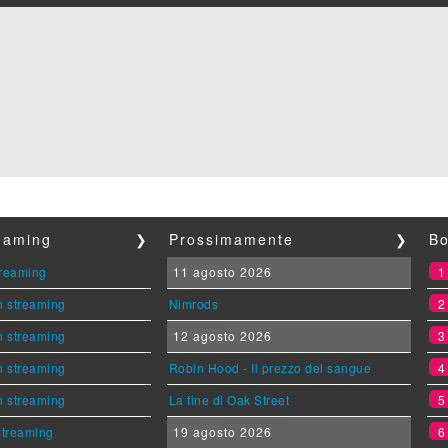
reaming
❯
Prossimamente
❯
Bo
streaming
11 agosto 2026
n streaming
Nimrods
n streaming
12 agosto 2026
n streaming
Robin Hood - Il prezzo del sangue
n streaming
La fine di Oak Street
 streaming
19 agosto 2026