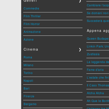
Generi
❯
Cambiare l'acqu
Commedie
Se domani non 
Film Thriller
Succederà ques
Film Horror
Appena agg
Animazione
Queen Budape
Azione
Linkin Park: Un
Cinema
❯
Zustissia
Roma
La leggenda de
Milano
Fame d'aria
Torino
L'estate che fin
Napoli
Il Caso Thoma
Bari
Atcha Atcha
Firenze
Ah Que le Bonh
Bergamo
Chiikawa the M