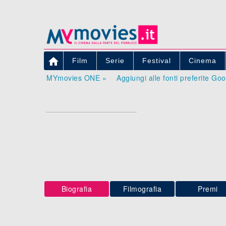

Film
Serie
Festival
Cinema
MYmovies ONE »
Aggiungi alle fonti preferite Go
Biografia
Filmografia
Premi