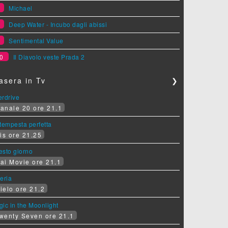
7
Michael
8
Deep Water - Incubo dagli abissi
9
Sentimental Value
0
Il Diavolo veste Prada 2
asera in Tv
❯
erdrive
anale 20 ore 21.1
tempesta perfetta
is ore 21.25
sesto giorno
ai Movie ore 21.1
eria
ielo ore 21.2
ic in the Moonlight
wenty Seven ore 21.1