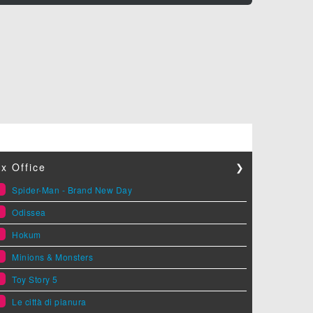
x Office
❯
1
Spider-Man - Brand New Day
2
Odissea
3
Hokum
4
Minions & Monsters
5
Toy Story 5
6
Le città di pianura