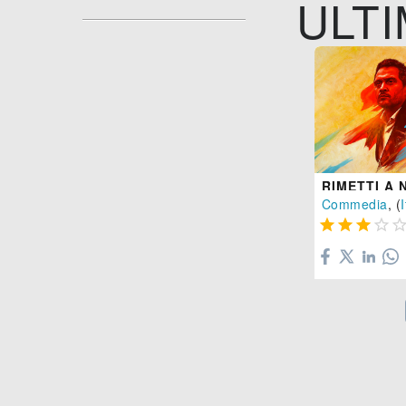
ULTI
Commedia
, (
I



