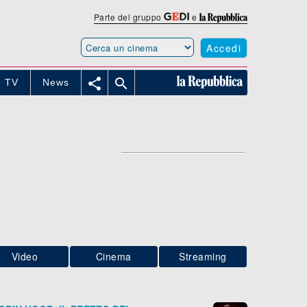
Parte del gruppo
e
Accedi


TV
News
Video
Cinema
Streaming