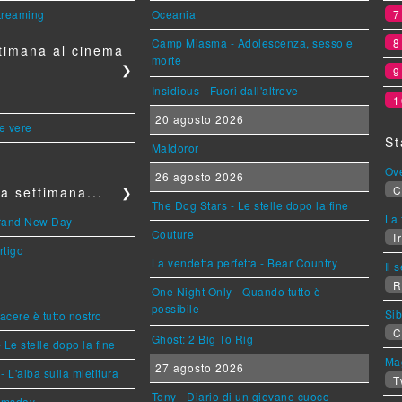
streaming
Oceania
Camp Miasma - Adolescenza, sesso e
timana al cinema
morte
❯
Insidious - Fuori dall'altrove
1
20 agosto 2026
le vere
St
Maldoror
Ov
26 agosto 2026
C
a settimana...
❯
The Dog Stars - Le stelle dopo la fine
La 
Brand New Day
Couture
Ir
rtigo
La vendetta perfetta - Bear Country
Il 
R
One Night Only - Quando tutto è
possibile
Sib
piacere è tutto nostro
C
Ghost: 2 Big To Rig
 Le stelle dopo la fine
Mag
27 agosto 2026
L'alba sulla mietitura
T
Tony - Diario di un giovane cuoco
omsday