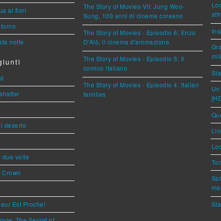
Loc
The Story of Movies VII: Jung Woo-
a ai fiori
aff
Sung, 100 anni di cinema coreano
torno
Ins
The Story of Movies - Episodio 6: Enzo
ta notte
D'Alò, il cinema d'animazione
Gra
mil
The Story of Movies - Episodio 5: Il
iunti
comico italiano
Sta
st
The Story of Movies - Episodio 4: Italian
Un 
shatter
families
[H
Que
l deserto
Lin
Loc
ì due volte
Ton
s Crown
Spi
mar
eur Est Proche!
Sta
ovie: The Secret of