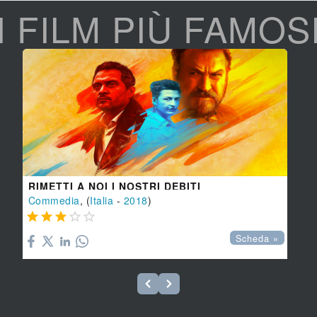
I FILM PIÙ FAMOS
RIMETTI A NOI I NOSTRI DEBITI
Commedia
, (
Italia
-
2018
)





Scheda »