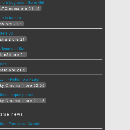
more bugiardo - Gone Girl
a7Cinema ore 21.15
e mio fratello
a5 ore 21.1
iders 3D
alia 2 ore 21
rimonio al Sud
ine34 ore 21
eria
ielo ore 21.2
pin - Notturno a Parigi
ky Cinema 1 ore 22.55
diamo a quel paese
ky Cinema 1 ore 21.15
time news
dio a Francesco Guccini