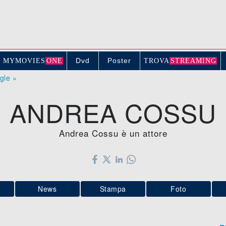
Dvd
Poster
MYMOVIE
S
ONE
TROV
A
STREAMING
ogle »
ANDREA COSSU
Andrea Cossu è un attore
News
Stampa
Foto