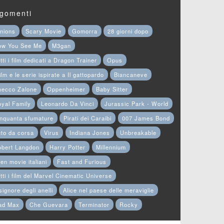
gomenti
nions
Scary Movie
Gomorra
28 giorni dopo
ow You See Me
M3gan
tti i film dedicati a Dragon Trainer
Opus
film e le serie ispirate a Il gattopardo
Biancaneve
hecco Zalone
Oppenheimer
Baby Sitter
yal Family
Leonardo Da Vinci
Jurassic Park - World
nquanta sfumature
Pirati dei Caraibi
007 James Bond
to da corsa
Virus
Indiana Jones
Unbreakable
obert Langdon
Harry Potter
Millennium
en movie italiani
Fast and Furious
tti i film del Marvel Cinematic Universe
 signore degli anelli
Alice nel paese delle meraviglie
ad Max
Che Guevara
Terminator
Rocky