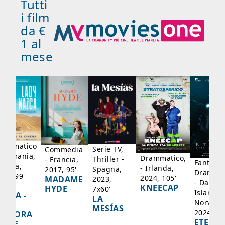
Tutti
i film
da €
1 al
mese
rammatico
Serie TV,
Commedia
 Germania,
Drammatico,
Thriller -
- Francia,
Fantasci
rancia,
- Irlanda,
Spagna,
2017, 95'
Drammat
025, 99'
2024, 105'
MADAME
2023,
- Danima
ADY
KNEECAP
HYDE
7x60'
Islanda,
AZCA -
LA
Norvegi
A
MESÍAS
2024, 10
IGNORA
ETERNA
ELLE