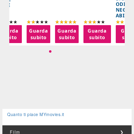
ODISS
INEE
NEGLI
ABISSI
Guarda
Guarda
Guarda
Guarda
Guar
subito
subito
subito
subito
subi
Quanto ti piace MYmovies.it
Film
❯