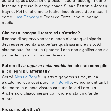
corsi di specializzazione presso il Lee Strasberg Theatre
Institute e presso le acting coach Susan Batson e Jordan
Bayne. Poi ho fatto molto teatro, incontrando due maestri
come
Luca Ronconi
e Federico Tiezzi, che mi hanno
nutrita.
Che cosa insegna il teatro ad un'attrice?
Il senso di sopravvivenza: quando si apre quel sipario
devi essere pronta a superare qualsiasi imprevisto. Al
cinema puoi fermarti e ripetere: il che non significa che sia
più facile, ma è comunque diverso.
Sul set di
La ragazza nella nebbia
hai chiesto consiglio
ai colleghi più affermati?
Certo!
Alessio Boni
è un attore generosissimo, mi ha
aiutato molto, e così pure
Toni Servillo
: vengono entrambi
dal teatro, e questo vissuto comune fa la differenza.
Anche solo chiacchierare con loro è stato un grande
onore.
Prossimo obiettivo?