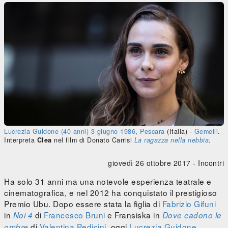
Lucrezia Guidone
(40 anni)
3 giugno
1986
,
Pescara
(Italia) -
Gemelli
.
Interpreta
Clea
nel film di Donato Carrisi
La ragazza nella nebbia
.
giovedì 26 ottobre 2017 -
Incontri
Ha solo 31 anni ma una notevole esperienza teatrale e
cinematografica, e nel 2012 ha conquistato il prestigioso
Premio Ubu. Dopo essere stata la figlia di
Fabrizio Gifuni
in
di
Francesco Bruni
e Fransiska in
Noi 4
Dove cadono le
di
Valentina Pedicini
, oggi
Lucrezia Guidone
ombre