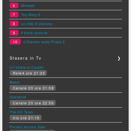
6
Michael
7
Toy Story 5
8
Le città di pianura
9
Il bene comune
10
Il Diavolo veste Prada 2
Stasera in Tv
❯
Un'estate ai Caraibi
Rete4 ore 21:35
Beast
Canale 20 ore 21:08
Overdrive
Canale 20 ore 22:56
The Kill Team
Iris ore 21:15
Provaci ancora, Sam