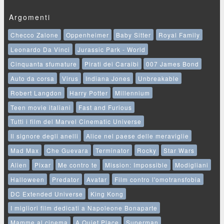
Argomenti
Checco Zalone
Oppenheimer
Baby Sitter
Royal Family
Leonardo Da Vinci
Jurassic Park - World
Cinquanta sfumature
Pirati dei Caraibi
007 James Bond
Auto da corsa
Virus
Indiana Jones
Unbreakable
Robert Langdon
Harry Potter
Millennium
Teen movie italiani
Fast and Furious
Tutti i film del Marvel Cinematic Universe
Il signore degli anelli
Alice nel paese delle meraviglie
Mad Max
Che Guevara
Terminator
Rocky
Star Wars
Alien
Pixar
Me contro te
Mission: Impossible
Modigliani
Halloween
Predator
Avatar
Film contro l'omotransfobia
DC Extended Universe
King Kong
I migliori film dedicati a Napoleone Bonaparte
Mamme al cinema
A Quiet Place
Superman