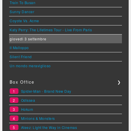
Train To Busan
Sunny Dancer
Coyote Vs. Acme
Katy Perry: The Lifetimes Tour - Live From Paris
giovedì 3 settembre
Il Malloppo
Silent Friend
Un mondo meraviglioso
Box Office
❯
1
Spider-Man - Brand New Day
2
Odissea
3
Hokum
4
Minions & Monsters
5
Ateez: Light the Way in Cinemas