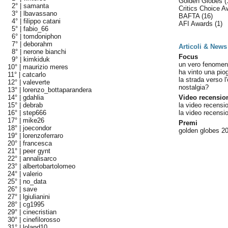
Golden Globes
(
2° |
samanta
Critics Choice 
3° |
lbavassano
BAFTA
(16)
4° |
filippo catani
AFI Awards
(1)
5° |
fabio_66
6° |
tomdoniphon
7° |
deborahm
Articoli & News
8° |
nerone bianchi
Focus
9° |
kimkiduk
un vero fenome
10° |
maurizio meres
ha vinto una pio
11° |
catcarlo
la strada verso l
12° |
valeverte
nostalgia?
13° |
lorenzo_bottaparandera
14° |
gdahlia
Video recensio
15° |
debrab
la video recensi
16° |
step666
la video recensi
17° |
mike26
Premi
18° |
joecondor
golden globes 20
19° |
lorenzoferraro
20° |
francesca
21° |
peer gynt
22° |
annalisarco
23° |
albertobartolomeo
24° |
valerio
25° |
no_data
26° |
save
27° |
lgiulianini
28° |
cg1995
29° |
cinecristian
30° |
cinefilorosso
31° |
loland10