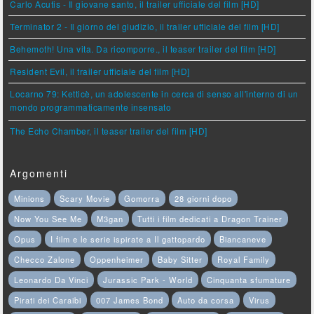
Carlo Acutis - Il giovane santo, il trailer ufficiale del film [HD]
Terminator 2 - Il giorno del giudizio, il trailer ufficiale del film [HD]
Behemoth! Una vita. Da ricomporre., il teaser trailer del film [HD]
Resident Evil, il trailer ufficiale del film [HD]
Locarno 79: Ketticè, un adolescente in cerca di senso all'interno di un
mondo programmaticamente insensato
The Echo Chamber, il teaser trailer del film [HD]
Argomenti
Minions
Scary Movie
Gomorra
28 giorni dopo
Now You See Me
M3gan
Tutti i film dedicati a Dragon Trainer
Opus
I film e le serie ispirate a Il gattopardo
Biancaneve
Checco Zalone
Oppenheimer
Baby Sitter
Royal Family
Leonardo Da Vinci
Jurassic Park - World
Cinquanta sfumature
Pirati dei Caraibi
007 James Bond
Auto da corsa
Virus