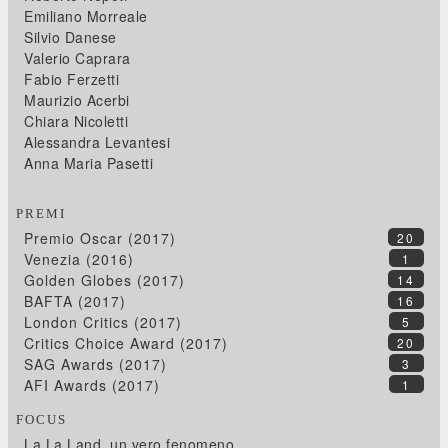
Emiliano Morreale
Silvio Danese
Valerio Caprara
Fabio Ferzetti
Maurizio Acerbi
Chiara Nicoletti
Alessandra Levantesi
Anna Maria Pasetti
PREMI
Premio Oscar (2017)
20
Venezia (2016)
1
Golden Globes (2017)
14
BAFTA (2017)
16
London Critics (2017)
5
Critics Choice Award (2017)
20
SAG Awards (2017)
3
AFI Awards (2017)
1
FOCUS
La La Land, un vero fenomeno