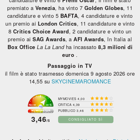
candidature e vinto 6
Premi Oscar
, Il film è stato
premiato a
Venezia
, ha vinto 7
Golden Globes
, 11
candidature e vinto 5
BAFTA
, 4 candidature e vinto
un premio ai
London Critics
, 11 candidature e vinto
8
Critics Choice Award
, 2 candidature e vinto un
premio ai
SAG Awards
, a
AFI Awards
, In Italia al
Box Office
La La Land
ha incassato
8,3 milioni di
euro
.
Passaggio in TV
il film è stato trasmesso domenica 9 agosto 2026 ore
14,55 su
SKYCINEMAROMANCE





MYMOVIES 4,00





CRITICA 4,39





PUBBLICO 3,46
3,46
CONSIGLIATO SÌ
/5