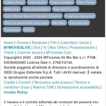
Indiana Jones
Unbreakable
Robert Langdon
Harry Potter
Millennium
Teen movie italiani
Fast and Furious
Tutti i film del Marvel Cinematic Universe
Il signore degli anelli
Alice nel paese delle meraviglie
Mad Max
Che Guevara
Terminator
Rocky
Home
|
Cinema
|
Database
|
Film
|
Calendario Uscite
|
MYMOVIESLIVE
|
Dvd
|
Tv
|
Box Office
|
Prossimamente
|
Trailer
|
Colonne sonore
|
MYmovies Club
Copyright© 2000 - 2026 MYmovies.it® Mo-Net s.r.l. P.IVA:
05056400483 Licenza Siae n. 2792/I/2742.
Società soggetta all'attività di direzione e coordinamento di
GEDI Gruppo Editoriale S.p.A. Tutti i diritti riservati. È vietata
la riproduzione anche parziale.
Credits
|
Contatti
|
Normativa sulla privacy
|
Termini e
condizioni d'uso
|
Riserva TDM
|
Dichiarazione accessibilità
|
Cookie Policy
Il riesame e il controllo editoriale dei contenuti del presente sito