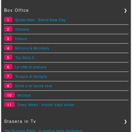
Box Office
❯
1
Spider-Man - Brand New Day
2
Odissea
3
Hokum
4
Minions & Monsters
5
Toy Story 5
6
Le città di pianura
7
Terapia di famiglia
8
Greta e le favole vere
10
Michael
11
Deep Water - Incubo dagli abissi
Stasera in Tv
❯
The Burning Plain - Il confine della solitudine