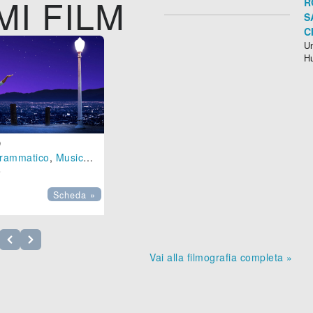
MI FILM
R
S
C
Un
H
D
rammatico
,
Musical
- (
USA
-
2016
), 126 min.

Scheda »
Vai alla filmografia completa »