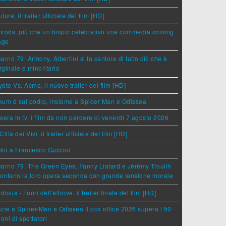
ture, il trailer ufficiale del film [HD]
rods, più che un biopic celebrativo una commedia coming
age
arno 79: Armony, Albertini si fa cantore di tutto ciò che è
ginale e minoritario
ote Vs. Acme, il nuovo trailer del film [HD]
um è sul podio, insieme a Spider Man e Odissea
sera in tv: i film da non perdere di venerdì 7 agosto 2026
Città dei Vivi, il trailer ufficiale del film [HD]
dio a Francesco Guccini
arno 79: The Green Eyes, Fanny Liatard e Jérémy Trouilh
rontano la loro opera seconda con grande tensione morale
idious - Fuori dall'altrove, il trailer finale del film [HD]
zie a Spider-Man e Odissea il box office 2026 supera i 50
ioni di spettatori