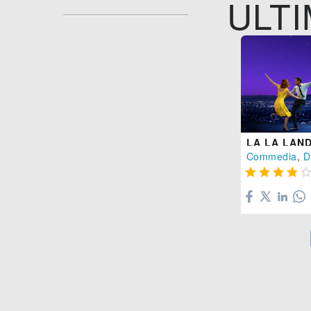
ULTI
LA LA LAN
Commedia
,
D



