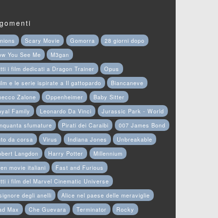
gomenti
nions
Scary Movie
Gomorra
28 giorni dopo
ow You See Me
M3gan
tti i film dedicati a Dragon Trainer
Opus
film e le serie ispirate a Il gattopardo
Biancaneve
hecco Zalone
Oppenheimer
Baby Sitter
yal Family
Leonardo Da Vinci
Jurassic Park - World
nquanta sfumature
Pirati dei Caraibi
007 James Bond
to da corsa
Virus
Indiana Jones
Unbreakable
obert Langdon
Harry Potter
Millennium
en movie italiani
Fast and Furious
tti i film del Marvel Cinematic Universe
 signore degli anelli
Alice nel paese delle meraviglie
ad Max
Che Guevara
Terminator
Rocky