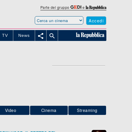
Parte del gruppo
e
Accedi


TV
News
Video
Cinema
Streaming