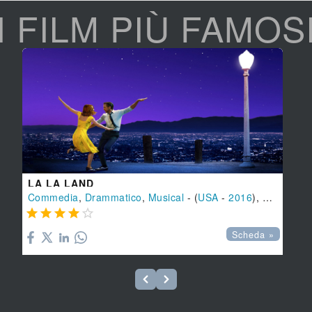
I FILM PIÙ FAMOS
LA LA LAND
Commedia
,
Drammatico
,
Musical
- (
USA
-
2016
), 126 min.





Scheda »