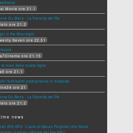
sablanca
ai Movie ore 21.1
nne Du Barry - La Favorita del Re
ielo ore 21.2
ic in the Moonlight
wenty Seven ore 22.51
tchcock
a7Cinema ore 21.15
 le mani dalle nostre figlie
a5 ore 21.1
chi ricchissimi praticamente in mutande
ine34 ore 21
nne Du Barry - La Favorita del Re
ielo ore 21.2
time news
rari 250 GTO - L'auto di Mauro Forghieri che Salvò
anello, il trailer ufficiale del film [HD]