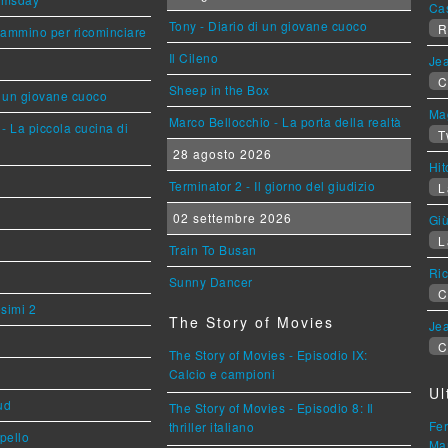
Ca
Tony - Diario di un giovane cuoco
R
cammino per ricominciare
Il Cileno
Jea
C
Sheep in the Box
i un giovane cuoco
Mag
Marco Bellocchio - La porta della realtà
- La piccola cucina di
T
28 agosto 2026
Hi
Terminator 2 - Il giorno del giudizio
L
02 settembre 2026
Giù
L
Train To Busan
Ric
Sunny Dancer
C
esimi 2
The Story of Movies
Jea
C
The Story of Movies - Episodio IX:
Calcio e campioni
Ul
ud
The Story of Movies - Episodio 8: Il
Fer
thriller italiano
ppello
Mar