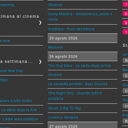
streaming
Oceania
Camp Miasma - Adolescenza, sesso e
timana al cinema
morte
❯
Insidious - Fuori dall'altrove
1
20 agosto 2026
le vere
St
Maldoror
Un'
26 agosto 2026
R
a settimana...
❯
The Dog Stars - Le stelle dopo la fine
Be
Brand New Day
Couture
C
rtigo
La vendetta perfetta - Bear Country
Ov
C
One Night Only - Quando tutto è
possibile
The
piacere è tutto nostro
Ir
Ghost: 2 Big To Rig
 Le stelle dopo la fine
Pr
Limoni a Varsavia
L'alba sulla mietitura
R
27 agosto 2026
omsday