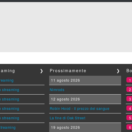
reaming
❯
Prossimamente
❯
Bo
streaming
11 agosto 2026
n streaming
Nimrods
n streaming
12 agosto 2026
n streaming
Robin Hood - Il prezzo del sangue
n streaming
La fine di Oak Street
 streaming
19 agosto 2026