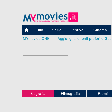

Film
Serie
Festival
Cinema
MYmovies ONE »
Aggiungi alle fonti preferite Go
Biografia
Filmografia
Premi