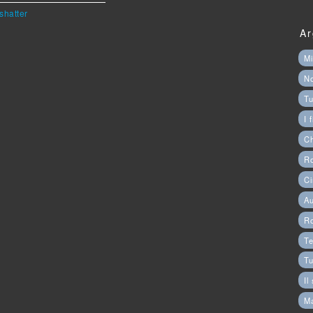
shatter
Ar
Mi
N
Tu
I 
C
Ro
Ci
Au
R
Te
Tu
Il
M