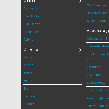
Generi
❯
Cambiare l'acqu
Commedie
Se domani non 
Film Thriller
Succederà ques
Film Horror
Appena agg
Animazione
Cocomelon - Il 
Azione
L'assurda stori
Cinema
❯
The Mortuary As
Roma
Incubo
Milano
I Nisidiani
Torino
Il Mestiere
Napoli
Scarpe Rotte
Bari
Limoni a Varsa
Bergamo
Ateez: Light t
Firenze
Queen Budape