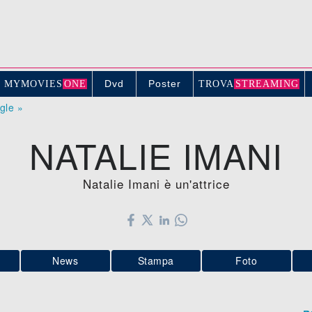
Dvd
Poster
MYMOVIE
S
ONE
TROV
A
STREAMING
ogle »
NATALIE IMANI
Natalie Imani è un'attrice
News
Stampa
Foto