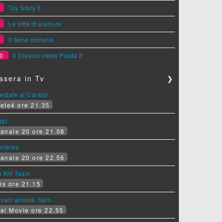
7
Toy Story 5
8
Le città di pianura
9
Il bene comune
0
Il Diavolo veste Prada 2
asera in Tv
❯
estate ai Caraibi
ete4 ore 21.35
ast
anale 20 ore 21.08
erdrive
anale 20 ore 22.56
 Kill Team
is ore 21.15
ovaci ancora, Sam
ai Movie ore 22.55