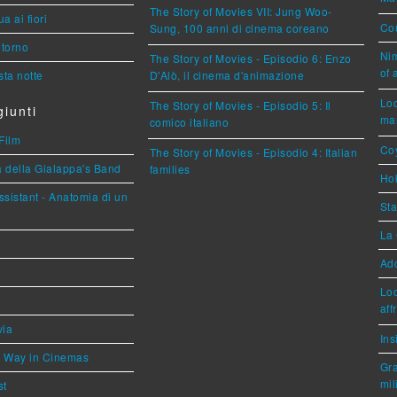
The Story of Movies VII: Jung Woo-
a ai fiori
Cou
Sung, 100 anni di cinema coreano
torno
Nim
The Story of Movies - Episodio 6: Enzo
of 
ta notte
D'Alò, il cinema d'animazione
Loc
The Story of Movies - Episodio 5: Il
iunti
mar
comico italiano
Film
Coy
The Story of Movies - Episodio 4: Italian
a della Gialappa's Band
families
Hok
sistant - Anatomia di un
Sta
La 
Ad
Loc
aff
via
Ins
he Way in Cinemas
Gra
mil
st