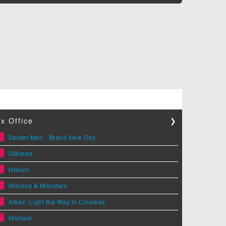
x Office
❯
1
Spider-Man - Brand New Day
2
Odissea
3
Hokum
4
Minions & Monsters
5
Ateez: Light the Way in Cinemas
6
Michael