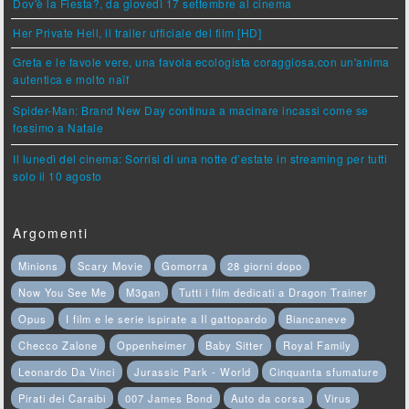
Dov'è la Fiesta?, da giovedì 17 settembre al cinema
Her Private Hell, il trailer ufficiale del film [HD]
Greta e le favole vere, una favola ecologista coraggiosa,con un'anima
autentica e molto naïf
Spider-Man: Brand New Day continua a macinare incassi come se
fossimo a Natale
Il lunedì del cinema: Sorrisi di una notte d’estate in streaming per tutti
solo il 10 agosto
Argomenti
Minions
Scary Movie
Gomorra
28 giorni dopo
Now You See Me
M3gan
Tutti i film dedicati a Dragon Trainer
Opus
I film e le serie ispirate a Il gattopardo
Biancaneve
Checco Zalone
Oppenheimer
Baby Sitter
Royal Family
Leonardo Da Vinci
Jurassic Park - World
Cinquanta sfumature
Pirati dei Caraibi
007 James Bond
Auto da corsa
Virus