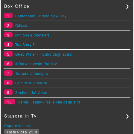
Box Office
❯
1
Spider-Man - Brand New Day
2
Odissea
3
Minions & Monsters
4
Toy Story 5
5
Deep Water - Incubo dagli abissi
6
Il Diavolo veste Prada 2
7
Terapia di famiglia
8
Le città di pianura
9
Sentimental Value
10
Rental Family - Nelle vite degli altri
Stasera in Tv
❯
Sapore di mare
Rete4 ore 21.3