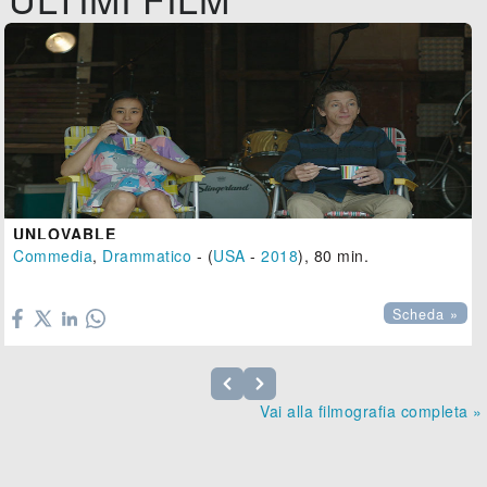
UNLOVABLE
Commedia
,
Drammatico
- (
USA
-
2018
), 80 min.

Scheda »
Vai alla filmografia completa »