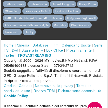
Indiana Jones
Unbreakable
Robert Langdon
Harry Potter
Millennium
Teen movie italiani
Fast and Furious
Tutti i film del Marvel Cinematic Universe
Il signore degli anelli
Alice nel paese delle meraviglie
Mad Max
Che Guevara
Terminator
Rocky
Home
|
Cinema
|
Database
|
Film
|
Calendario Uscite
|
Serie
TV
|
Dvd
|
Stasera in Tv
|
Box Office
|
Prossimamente
|
Trailer
|
TROVASTREAMING
Copyright© 2000 - 2026 MYmovies.it® Mo-Net s.r.l. P.IVA:
05056400483 Licenza Siae n. 2792/I/2742.
Società soggetta all'attività di direzione e coordinamento di
GEDI Gruppo Editoriale S.p.A. Tutti i diritti riservati. È vietata
la riproduzione anche parziale.
Credits
|
Contatti
|
Normativa sulla privacy
|
Termini e
condizioni d'uso
|
Riserva TDM
|
Dichiarazione accessibilità
|
Cookie Policy
Il riesame e il controllo editoriale dei contenuti del presente sito