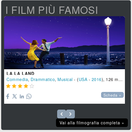
I FILM PIÙ FAMOSI
LA LA LAND
Commedia
,
Drammatico
,
Musical
- (
USA
-
2016
), 126 min.





Scheda »
Vai alla filmografia completa »