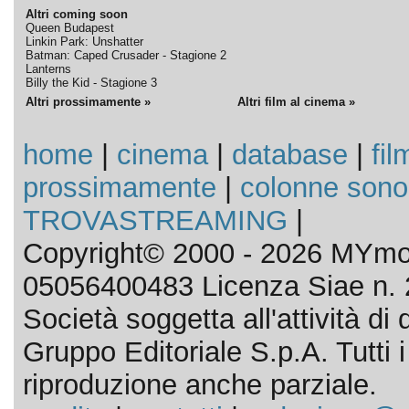
Altri coming soon
Queen Budapest
Linkin Park: Unshatter
Batman: Caped Crusader - Stagione 2
Lanterns
Billy the Kid - Stagione 3
Altri prossimamente »
Altri film al cinema »
home
|
cinema
|
database
|
fil
prossimamente
|
colonne sono
TROVASTREAMING
|
Copyright© 2000 - 2026 MYmov
05056400483 Licenza Siae n. 
Società soggetta all'attività d
Gruppo Editoriale S.p.A. Tutti i d
riproduzione anche parziale.