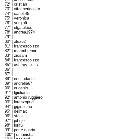
72° |
cristian
73° |
vitospericolato
74° |
carlo145
75° |
veronica
76° |
sergiofi
77° |
elgatoloco
78° |
andrea1974
79° |
80° |
alex62
81° |
francescoizzo
82° |
marcobrenni
83° |
ziosam
84° |
francescoizzo
85° |
ashtray_bliss
86° |
87° |
88° |
enricodanelli
89° |
andrella67
90° |
eugenio
91° |
lgiulianini
92° |
antonio ruggiero
93° |
lorenzopud
94° |
gigioncino
95° |
delmax
96° |
stella
97° |
johnjo
98° |
lorifu
99° |
parte ripario
100° |
umanista