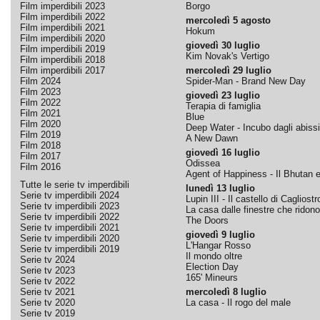
Film imperdibili 2023
Borgo
Film imperdibili 2022
mercoledì 5 agosto
Film imperdibili 2021
Hokum
Film imperdibili 2020
giovedì 30 luglio
Film imperdibili 2019
Kim Novak's Vertigo
Film imperdibili 2018
Film imperdibili 2017
mercoledì 29 luglio
Film 2024
Spider-Man - Brand New Day
Film 2023
giovedì 23 luglio
Film 2022
Terapia di famiglia
Film 2021
Blue
Film 2020
Deep Water - Incubo dagli abissi
Film 2019
A New Dawn
Film 2018
giovedì 16 luglio
Film 2017
Odissea
Film 2016
Agent of Happiness - Il Bhutan e 
Tutte le serie tv imperdibili
lunedì 13 luglio
Serie tv imperdibili 2024
Lupin III - Il castello di Cagliostr
Serie tv imperdibili 2023
La casa dalle finestre che ridono
Serie tv imperdibili 2022
The Doors
Serie tv imperdibili 2021
giovedì 9 luglio
Serie tv imperdibili 2020
L'Hangar Rosso
Serie tv imperdibili 2019
Il mondo oltre
Serie tv 2024
Election Day
Serie tv 2023
165' Mineurs
Serie tv 2022
Serie tv 2021
mercoledì 8 luglio
Serie tv 2020
La casa - Il rogo del male
Serie tv 2019