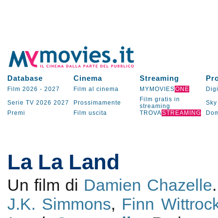
Database
Cinema
Streaming
Pr
Film 2026
-
2027
Film al cinema
MYMOVIES
ONE
Digi
Film gratis in
Serie TV
2026
2027
Prossimamente
Sky
streaming
Premi
Film uscita
TROVA
STREAMING
Dom
La La Land
Un film di
Damien Chazelle
J.K. Simmons
,
Finn Wittroc