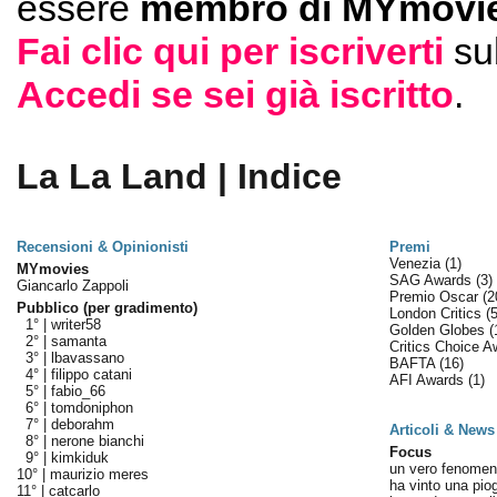
essere
membro di MYmovie
Fai clic qui per iscriverti
su
Accedi se sei già iscritto
.
La La Land | Indice
Recensioni & Opinionisti
Premi
Venezia
(1)
MYmovies
SAG Awards
(3)
Giancarlo Zappoli
Premio Oscar
(2
Pubblico (per gradimento)
London Critics
(5
1° |
writer58
Golden Globes
(
2° |
samanta
Critics Choice 
3° |
lbavassano
BAFTA
(16)
4° |
filippo catani
AFI Awards
(1)
5° |
fabio_66
6° |
tomdoniphon
7° |
deborahm
Articoli & News
8° |
nerone bianchi
Focus
9° |
kimkiduk
un vero fenome
10° |
maurizio meres
ha vinto una pio
11° |
catcarlo