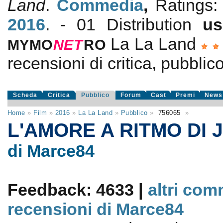
Land
.
Commedia
,
Ratings
2016
. - 01 Distribution
us
La La Land
MYMO
NE
T
RO
recensioni di critica, pubblico
Scheda
Critica
Pubblico
Forum
Cast
Premi
News
Home
»
Film
»
2016
»
La La Land
»
Pubblico
»
756065
»
L'AMORE A RITMO DI 
di Marce84
Feedback: 4633 |
altri com
recensioni di Marce84