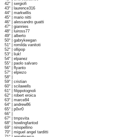
42° |
sergiofi
43° |
laurence316
44° |
markwillis
45° |
mario nitti
46° |
alessandro guatti
47° |
giannies
48° |
luiross77
49° |
alberto
50° |
gabrykeegan
51° |
romilda vanitoti
52° |
ollipop
53° |
liuk!
54° |
elpanez
55° |
paolo salvaro
56° |
flyanto
57° |
elpiezo
58° |
59° |
cristian
60° |
scilawells
61° |
filippotognoli
62° |
robert eroica
63° |
marce84
64° |
andrew86
65° |
p0vr0
66° |
67° |
tmpsvita
68° |
howlingfantod
69° |
ninopellino
70° |
miguel angel tarditti
71° |
annalisarco