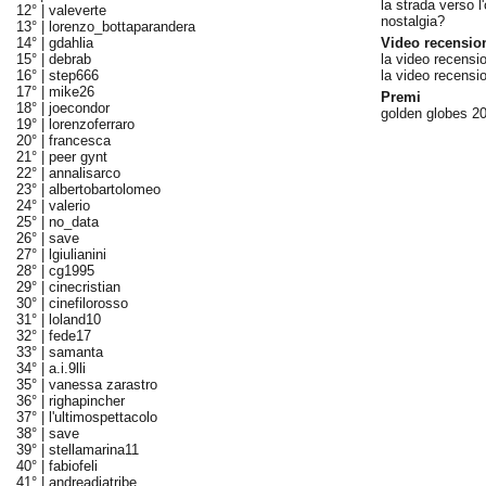
la strada verso l
12° |
valeverte
nostalgia?
13° |
lorenzo_bottaparandera
14° |
gdahlia
Video recensio
15° |
debrab
la video recensi
16° |
step666
la video recensi
17° |
mike26
Premi
18° |
joecondor
golden globes 20
19° |
lorenzoferraro
20° |
francesca
21° |
peer gynt
22° |
annalisarco
23° |
albertobartolomeo
24° |
valerio
25° |
no_data
26° |
save
27° |
lgiulianini
28° |
cg1995
29° |
cinecristian
30° |
cinefilorosso
31° |
loland10
32° |
fede17
33° |
samanta
34° |
a.i.9lli
35° |
vanessa zarastro
36° |
righapincher
37° |
l'ultimospettacolo
38° |
save
39° |
stellamarina11
40° |
fabiofeli
41° |
andreadiatribe