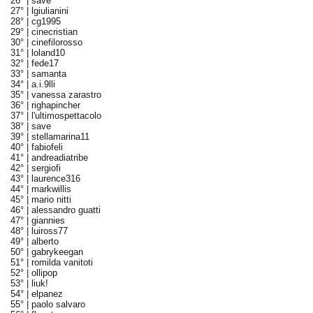
26° |
save
27° |
lgiulianini
28° |
cg1995
29° |
cinecristian
30° |
cinefilorosso
31° |
loland10
32° |
fede17
33° |
samanta
34° |
a.i.9lli
35° |
vanessa zarastro
36° |
righapincher
37° |
l'ultimospettacolo
38° |
save
39° |
stellamarina11
40° |
fabiofeli
41° |
andreadiatribe
42° |
sergiofi
43° |
laurence316
44° |
markwillis
45° |
mario nitti
46° |
alessandro guatti
47° |
giannies
48° |
luiross77
49° |
alberto
50° |
gabrykeegan
51° |
romilda vanitoti
52° |
ollipop
53° |
liuk!
54° |
elpanez
55° |
paolo salvaro