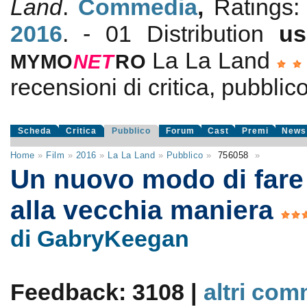
Land
.
Commedia
,
Ratings
2016
. - 01 Distribution
us
La La Land
MYMO
NE
T
RO
recensioni di critica, pubblico
Scheda
Critica
Pubblico
Forum
Cast
Premi
News
Home
»
Film
»
2016
»
La La Land
»
Pubblico
»
756058
»
Un nuovo modo di fare
alla vecchia maniera
di GabryKeegan
Feedback: 3108 |
altri com