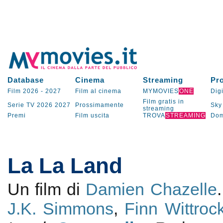
Database
Cinema
Streaming
Pr
Film 2026
-
2027
Film al cinema
MYMOVIES
ONE
Digi
Film gratis in
Serie TV
2026
2027
Prossimamente
Sky
streaming
Premi
Film uscita
TROVA
STREAMING
Dom
La La Land
Un film di
Damien Chazelle
J.K. Simmons
,
Finn Wittroc