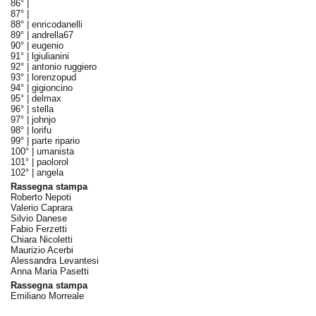
86° |
87° |
88° |
enricodanelli
89° |
andrella67
90° |
eugenio
91° |
lgiulianini
92° |
antonio ruggiero
93° |
lorenzopud
94° |
gigioncino
95° |
delmax
96° |
stella
97° |
johnjo
98° |
lorifu
99° |
parte ripario
100° |
umanista
101° |
paolorol
102° |
angela
Rassegna stampa
Roberto Nepoti
Valerio Caprara
Silvio Danese
Fabio Ferzetti
Chiara Nicoletti
Maurizio Acerbi
Alessandra Levantesi
Anna Maria Pasetti
Rassegna stampa
Emiliano Morreale