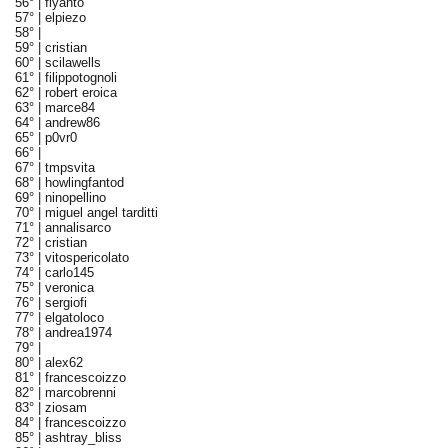
56° |
flyanto
57° |
elpiezo
58° |
59° |
cristian
60° |
scilawells
61° |
filippotognoli
62° |
robert eroica
63° |
marce84
64° |
andrew86
65° |
p0vr0
66° |
67° |
tmpsvita
68° |
howlingfantod
69° |
ninopellino
70° |
miguel angel tarditti
71° |
annalisarco
72° |
cristian
73° |
vitospericolato
74° |
carlo145
75° |
veronica
76° |
sergiofi
77° |
elgatoloco
78° |
andrea1974
79° |
80° |
alex62
81° |
francescoizzo
82° |
marcobrenni
83° |
ziosam
84° |
francescoizzo
85° |
ashtray_bliss