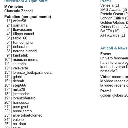
Recensioni & Opinionisti
Premi
Venezia
(1)
MYmovies
SAG Awards
(3)
Giancarlo Zappoli
Premio Oscar
(2
Pubblico (per gradimento)
London Critics
(5
1° |
writer58
Golden Globes
(
2° |
samanta
Critics Choice 
3° |
lbavassano
BAFTA
(16)
4° |
filippo catani
AFI Awards
(1)
5° |
fabio_66
6° |
tomdoniphon
7° |
deborahm
Articoli & News
8° |
nerone bianchi
Focus
9° |
kimkiduk
un vero fenome
10° |
maurizio meres
ha vinto una pio
11° |
catcarlo
la strada verso l
12° |
valeverte
nostalgia?
13° |
lorenzo_bottaparandera
14° |
gdahlia
Video recensio
15° |
debrab
la video recensi
16° |
step666
la video recensi
17° |
mike26
Premi
18° |
joecondor
golden globes 20
19° |
lorenzoferraro
20° |
francesca
21° |
peer gynt
22° |
annalisarco
23° |
albertobartolomeo
24° |
valerio
25° |
no_data