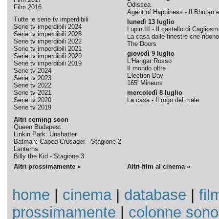
Odissea
Film 2016
Agent of Happiness - Il Bhutan e 
Tutte le serie tv imperdibili
lunedì 13 luglio
Serie tv imperdibili 2024
Lupin III - Il castello di Cagliostr
Serie tv imperdibili 2023
La casa dalle finestre che ridono
Serie tv imperdibili 2022
The Doors
Serie tv imperdibili 2021
giovedì 9 luglio
Serie tv imperdibili 2020
L'Hangar Rosso
Serie tv imperdibili 2019
Il mondo oltre
Serie tv 2024
Election Day
Serie tv 2023
165' Mineurs
Serie tv 2022
Serie tv 2021
mercoledì 8 luglio
Serie tv 2020
La casa - Il rogo del male
Serie tv 2019
Altri coming soon
Queen Budapest
Linkin Park: Unshatter
Batman: Caped Crusader - Stagione 2
Lanterns
Billy the Kid - Stagione 3
Altri prossimamente »
Altri film al cinema »
home
|
cinema
|
database
|
fil
prossimamente
|
colonne sono