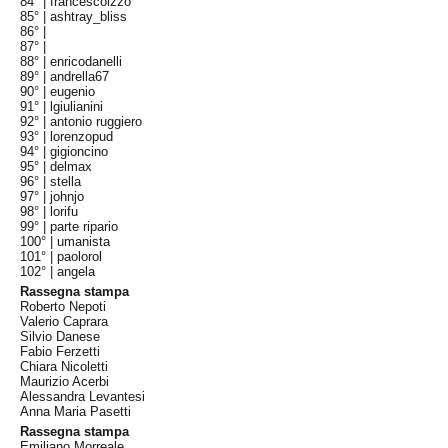
84° |
francescoizzo
85° |
ashtray_bliss
86° |
87° |
88° |
enricodanelli
89° |
andrella67
90° |
eugenio
91° |
lgiulianini
92° |
antonio ruggiero
93° |
lorenzopud
94° |
gigioncino
95° |
delmax
96° |
stella
97° |
johnjo
98° |
lorifu
99° |
parte ripario
100° |
umanista
101° |
paolorol
102° |
angela
Rassegna stampa
Roberto Nepoti
Valerio Caprara
Silvio Danese
Fabio Ferzetti
Chiara Nicoletti
Maurizio Acerbi
Alessandra Levantesi
Anna Maria Pasetti
Rassegna stampa
Emiliano Morreale