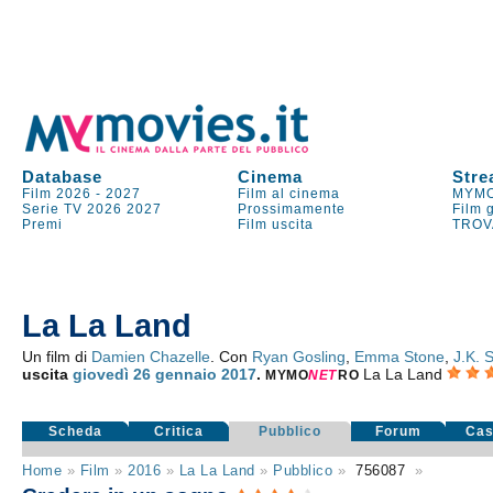
Database
Cinema
Stre
Film 2026
-
2027
Film al cinema
MYMO
Serie TV
2026
2027
Prossimamente
Film 
Premi
Film uscita
TROV
La La Land
Un film di
Damien Chazelle
. Con
Ryan Gosling
,
Emma Stone
,
J.K.
uscita
giovedì 26
gennaio 2017
.
La La Land
MYMO
NE
T
RO
Scheda
Critica
Pubblico
Forum
Cas
Home
»
Film
»
2016
»
La La Land
»
Pubblico
»
756087
»