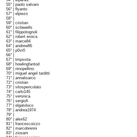
55° |
paolo salvaro
56° |
flyanto
57° |
elpiezo
58° |
59° |
cristian
60° |
scilawells
61° |
filippotognoli
62° |
robert eroica
63° |
marce84
64° |
andrew86
65° |
p0vr0
66° |
67° |
tmpsvita
68° |
howlingfantod
69° |
ninopellino
70° |
miguel angel tarditti
71° |
annalisarco
72° |
cristian
73° |
vitospericolato
74° |
carlo145
75° |
veronica
76° |
sergiofi
77° |
elgatoloco
78° |
andrea1974
79° |
80° |
alex62
81° |
francescoizzo
82° |
marcobrenni
83° |
ziosam