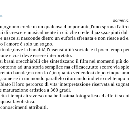
es
domenic
ni,ognuno crede in un qualcosa d importante,l'uno sprona l'altr
lui di crescere musicalmente in ciò che crede il jazz,sospinti da
e nasce si nasconde dietro un euforia sfrenata e non riesce ad
ro l'amore è solo un sogno.
ale,dove la banalità,l'insensibilità sociale e il poco tempo per 
one e così deve essere interpretato.
ei brani orecchiabili che sintetizzano il film nei momenti più dol
contorno ad una storia semplice ma efficace,tutto scorre via sp
rpretato banale,ma non lo è,in quanto vedendosi dopo cinque anni
a,come se in un mondo parallelo ritornando indietro nel tempo i
to il loro percorso di vita"interpretazione riservata ai sognat
e maturazione artistica a 360 gradi.
ta i tempi attraverso una bellissima fotografica ed effetti scen
quasi favolistica.
conoscimenti attribuiti.