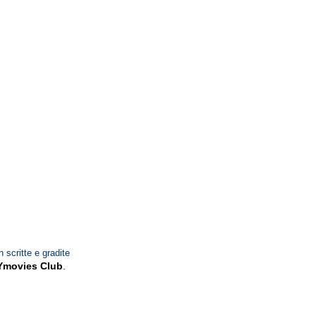
n scritte e gradite
Ymovies Club
.