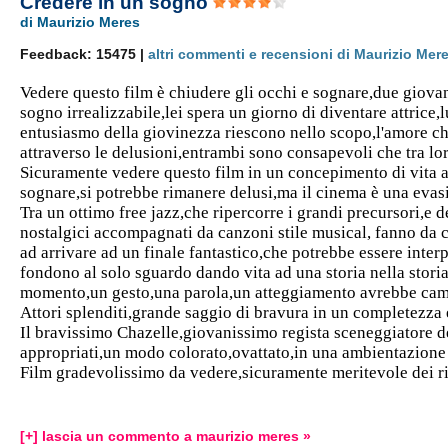
Credere in un sogno
di Maurizio Meres
Feedback: 15475 |
altri commenti e recensioni di Maurizio Mer
Vedere questo film è chiudere gli occhi e sognare,due giova
sogno irrealizzabile,lei spera un giorno di diventare attrice,
entusiasmo della giovinezza riescono nello scopo,l'amore ch
attraverso le delusioni,entrambi sono consapevoli che tra lo
Sicuramente vedere questo film in un concepimento di vita attu
sognare,si potrebbe rimanere delusi,ma il cinema è una evasi
Tra un ottimo free jazz,che ripercorre i grandi precursori,e d
nostalgici accompagnati da canzoni stile musical, fanno da 
ad arrivare ad un finale fantastico,che potrebbe essere inte
fondono al solo sguardo dando vita ad una storia nella stori
momento,un gesto,una parola,un atteggiamento avrebbe cambia
Attori splenditi,grande saggio di bravura in un completezza 
Il bravissimo Chazelle,giovanissimo regista sceneggiatore det
appropriati,un modo colorato,ovattato,in una ambientazione 
Film gradevolissimo da vedere,sicuramente meritevole dei ri
[+] lascia un commento a maurizio meres »