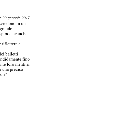
a 29 gennaio 2017
o,credono in un
l grande
 esplode neanche
riflettere e
ci,balletti
lendidamente fino
 le loro menti si
n una preciso
ori"
ici