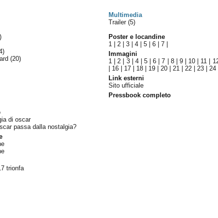
Multimedia
Trailer (5)
)
Poster e locandine
1
|
2
|
3
|
4
|
5
|
6
|
7
|
4)
Immagini
ward
(20)
1
|
2
|
3
|
4
|
5
|
6
|
7
|
8
|
9
|
10
|
11
|
1
|
16
|
17
|
18
|
19
|
20
|
21
|
22
|
23
|
24
Link esterni
Sito ufficiale
Pressbook completo
o
gia di oscar
oscar passa dalla nostalgia?
e
ne
ne
7 trionfa