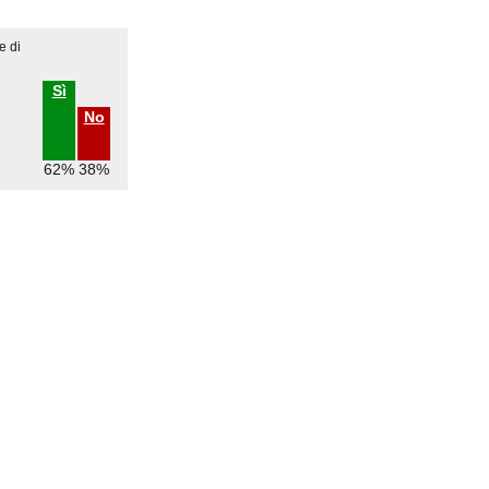
e di
Sì
No
62%
38%