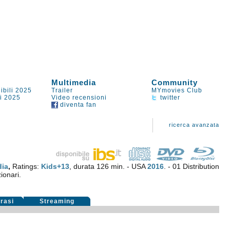
Multimedia
Community
ibili 2025
Trailer
MYmovies Club
li 2025
Video recensioni
twitter
diventa fan
ricerca avanzata
ia
,
Ratings:
Kids+13
, durata 126 min. - USA
2016
. - 01 Distribution
ionari.
rasi
Streaming