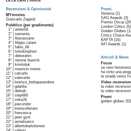
La La Land | Indice
Recensioni & Opinionisti
Premi
Venezia
(1)
MYmovies
SAG Awards
(3)
Giancarlo Zappoli
Premio Oscar
(20
Pubblico (per gradimento)
London Critics
(5)
1° |
writer58
Golden Globes
(1
2° |
samanta
Critics Choice A
3° |
lbavassano
BAFTA
(16)
4° |
filippo catani
AFI Awards
(1)
5° |
fabio_66
6° |
tomdoniphon
7° |
deborahm
Articoli & News
8° |
nerone bianchi
Focus
9° |
kimkiduk
un vero fenomen
10° |
maurizio meres
ha vinto una piog
11° |
catcarlo
la strada verso l'
12° |
valeverte
13° |
lorenzo_bottaparandera
Video recension
14° |
gdahlia
la video recensio
15° |
debrab
la video recensio
16° |
step666
Premi
17° |
mike26
golden globes 201
18° |
joecondor
19° |
lorenzoferraro
20° |
francesca
21° |
peer gynt
22° |
annalisarco
23° |
albertobartolomeo
24° |
valerio