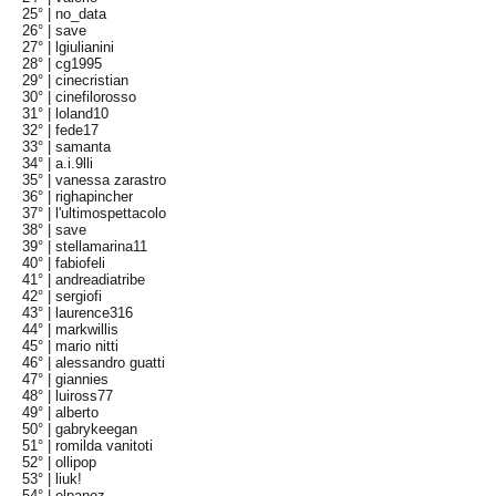
25° |
no_data
26° |
save
27° |
lgiulianini
28° |
cg1995
29° |
cinecristian
30° |
cinefilorosso
31° |
loland10
32° |
fede17
33° |
samanta
34° |
a.i.9lli
35° |
vanessa zarastro
36° |
righapincher
37° |
l'ultimospettacolo
38° |
save
39° |
stellamarina11
40° |
fabiofeli
41° |
andreadiatribe
42° |
sergiofi
43° |
laurence316
44° |
markwillis
45° |
mario nitti
46° |
alessandro guatti
47° |
giannies
48° |
luiross77
49° |
alberto
50° |
gabrykeegan
51° |
romilda vanitoti
52° |
ollipop
53° |
liuk!
54° |
elpanez