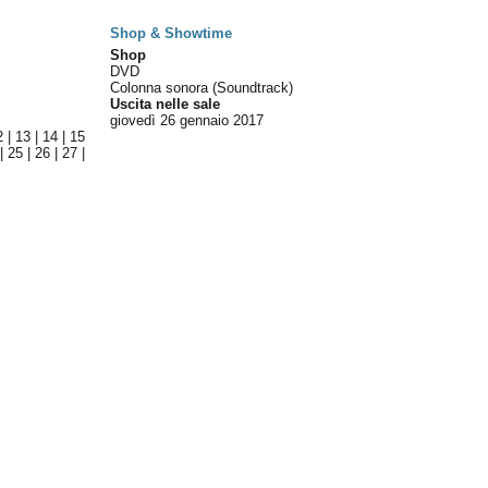
Shop & Showtime
Shop
DVD
Colonna sonora (Soundtrack)
Uscita nelle sale
giovedì 26
gennaio 2017
2
|
13
|
14
|
15
|
25
|
26
|
27
|