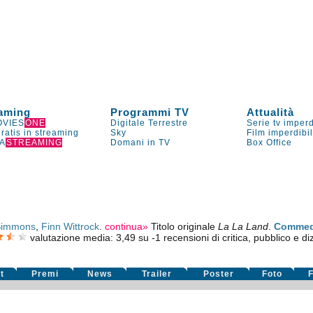
aming
Programmi TV
Attualità
VIES
ONE
Digitale Terrestre
Serie tv imperd
gratis in streaming
Sky
Film imperdibi
A
STREAMING
Domani in TV
Box Office
 Simmons
,
Finn Wittrock
.
continua»
Titolo originale
La La Land
.
Commed
valutazione media:
3,49
su
-1
recensioni di critica, pubblico e diz
t
Premi
News
Trailer
Poster
Foto
F