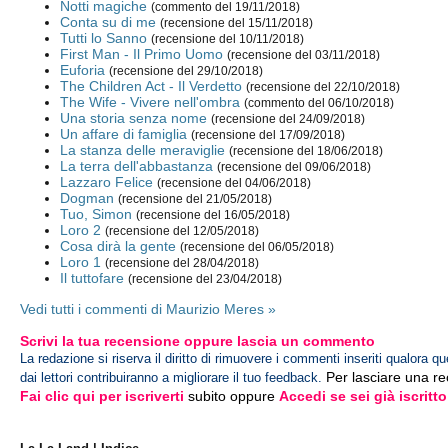
Notti magiche
(commento del 19/11/2018)
Conta su di me
(recensione del 15/11/2018)
Tutti lo Sanno
(recensione del 10/11/2018)
First Man - Il Primo Uomo
(recensione del 03/11/2018)
Euforia
(recensione del 29/10/2018)
The Children Act - Il Verdetto
(recensione del 22/10/2018)
The Wife - Vivere nell'ombra
(commento del 06/10/2018)
Una storia senza nome
(recensione del 24/09/2018)
Un affare di famiglia
(recensione del 17/09/2018)
La stanza delle meraviglie
(recensione del 18/06/2018)
La terra dell'abbastanza
(recensione del 09/06/2018)
Lazzaro Felice
(recensione del 04/06/2018)
Dogman
(recensione del 21/05/2018)
Tuo, Simon
(recensione del 16/05/2018)
Loro 2
(recensione del 12/05/2018)
Cosa dirà la gente
(recensione del 06/05/2018)
Loro 1
(recensione del 28/04/2018)
Il tuttofare
(recensione del 23/04/2018)
Vedi tutti i commenti di Maurizio Meres »
Scrivi la tua recensione oppure lascia un commento
La redazione si riserva il diritto di rimuovere i commenti inseriti qualora qu
Per lasciare una r
dai lettori contribuiranno a migliorare il tuo feedback.
Fai clic qui per iscriverti
subito oppure
Accedi se sei già iscritto