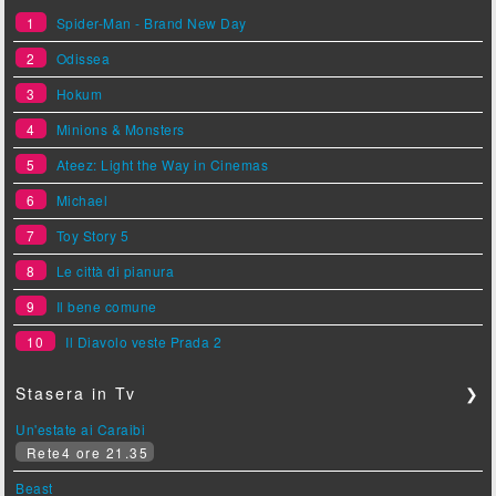
1
Spider-Man - Brand New Day
2
Odissea
3
Hokum
4
Minions & Monsters
5
Ateez: Light the Way in Cinemas
6
Michael
7
Toy Story 5
8
Le città di pianura
9
Il bene comune
10
Il Diavolo veste Prada 2
Stasera in Tv
❯
Un'estate ai Caraibi
Rete4 ore 21.35
Beast