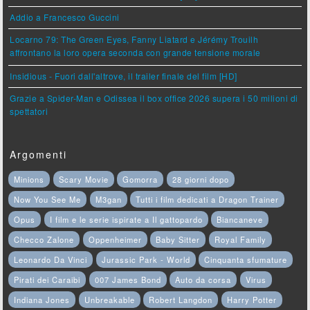
Addio a Francesco Guccini
Locarno 79: The Green Eyes, Fanny Liatard e Jérémy Trouilh
affrontano la loro opera seconda con grande tensione morale
Insidious - Fuori dall'altrove, il trailer finale del film [HD]
Grazie a Spider-Man e Odissea il box office 2026 supera i 50 milioni di
spettatori
Argomenti
Minions
Scary Movie
Gomorra
28 giorni dopo
Now You See Me
M3gan
Tutti i film dedicati a Dragon Trainer
Opus
I film e le serie ispirate a Il gattopardo
Biancaneve
Checco Zalone
Oppenheimer
Baby Sitter
Royal Family
Leonardo Da Vinci
Jurassic Park - World
Cinquanta sfumature
Pirati dei Caraibi
007 James Bond
Auto da corsa
Virus
Indiana Jones
Unbreakable
Robert Langdon
Harry Potter