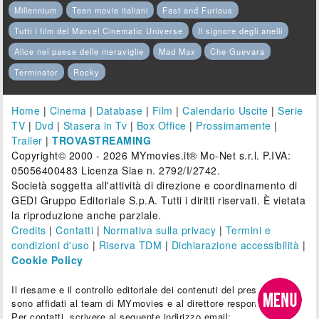
Millennium
Teen movie italiani
Fast and Furious
Tutti i film del Marvel Cinematic Universe
Il signore degli anelli
Alice nel paese delle meraviglie
Mad Max
Che Guevara
Terminator
Rocky
Home
|
Cinema
|
Database
|
Film
|
Calendario Uscite
|
Serie
TV
|
Dvd
|
Stasera in Tv
|
Box Office
|
Prossimamente
|
Trailer
|
TROVASTREAMING
Copyright© 2000 - 2026 MYmovies.it® Mo-Net s.r.l. P.IVA:
05056400483 Licenza Siae n. 2792/I/2742.
Società soggetta all'attività di direzione e coordinamento di
GEDI Gruppo Editoriale S.p.A. Tutti i diritti riservati. È vietata
la riproduzione anche parziale.
Credits
|
Contatti
|
Normativa sulla privacy
|
Termini e
condizioni d'uso
|
Riserva TDM
|
Dichiarazione accessibilità
|
Cookie Policy
Il riesame e il controllo editoriale dei contenuti del presente sito
sono affidati al team di MYmovies e al direttore responsabile.
Per contatti, scrivere al seguente indirizzo email: