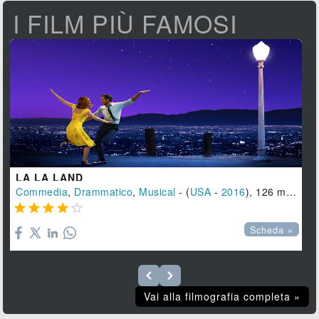
I FILM PIÙ FAMOSI
LA LA LAND
Commedia
,
Drammatico
,
Musical
- (
USA
-
2016
), 126 min.





Scheda »
Vai alla filmografia completa »