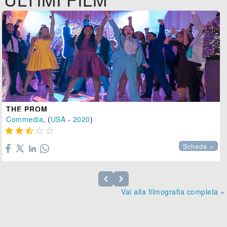
THE PROM
Commedia
, (
USA
-
2020
)





Scheda »
Vai alla filmografia completa »