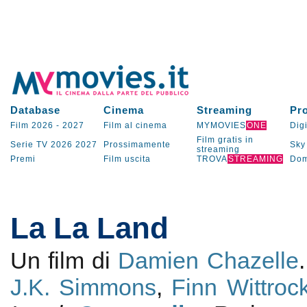
Database
Cinema
Streaming
Pr
Film 2026
-
2027
Film al cinema
MYMOVIES
ONE
Digi
Film gratis in
Serie TV
2026
2027
Prossimamente
Sky
streaming
Premi
Film uscita
TROVA
STREAMING
Dom
La La Land
Un film di
Damien Chazelle
J.K. Simmons
,
Finn Wittroc