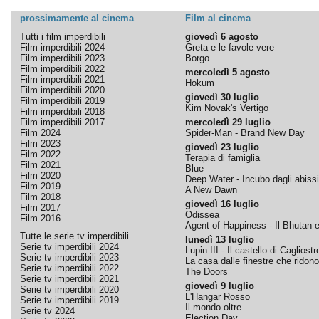
prossimamente al cinema
Film al cinema
Tutti i film imperdibili
giovedì 6 agosto
Film imperdibili 2024
Greta e le favole vere
Film imperdibili 2023
Borgo
Film imperdibili 2022
mercoledì 5 agosto
Film imperdibili 2021
Hokum
Film imperdibili 2020
giovedì 30 luglio
Film imperdibili 2019
Kim Novak's Vertigo
Film imperdibili 2018
Film imperdibili 2017
mercoledì 29 luglio
Film 2024
Spider-Man - Brand New Day
Film 2023
giovedì 23 luglio
Film 2022
Terapia di famiglia
Film 2021
Blue
Film 2020
Deep Water - Incubo dagli abissi
Film 2019
A New Dawn
Film 2018
giovedì 16 luglio
Film 2017
Odissea
Film 2016
Agent of Happiness - Il Bhutan e 
Tutte le serie tv imperdibili
lunedì 13 luglio
Serie tv imperdibili 2024
Lupin III - Il castello di Cagliostr
Serie tv imperdibili 2023
La casa dalle finestre che ridono
Serie tv imperdibili 2022
The Doors
Serie tv imperdibili 2021
giovedì 9 luglio
Serie tv imperdibili 2020
L'Hangar Rosso
Serie tv imperdibili 2019
Il mondo oltre
Serie tv 2024
Election Day