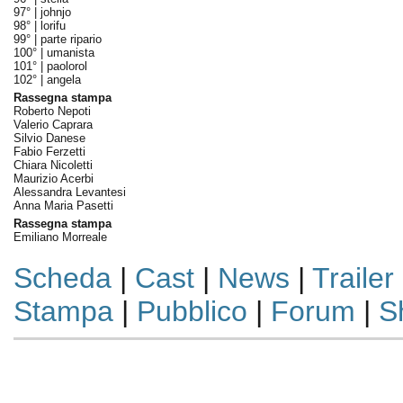
97° |
johnjo
98° |
lorifu
99° |
parte ripario
100° |
umanista
101° |
paolorol
102° |
angela
Rassegna stampa
Roberto Nepoti
Valerio Caprara
Silvio Danese
Fabio Ferzetti
Chiara Nicoletti
Maurizio Acerbi
Alessandra Levantesi
Anna Maria Pasetti
Rassegna stampa
Emiliano Morreale
Scheda
|
Cast
|
News
|
Trailer
Stampa
|
Pubblico
|
Forum
|
S