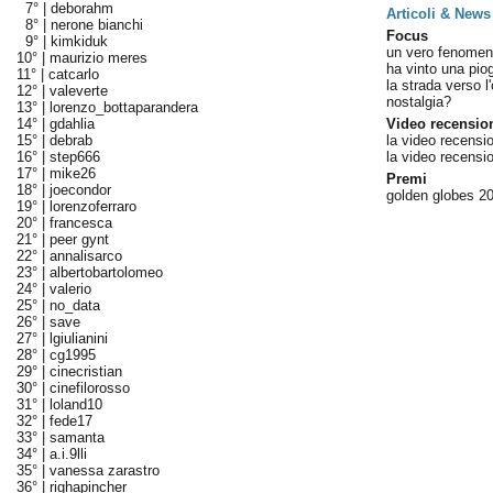
7° |
deborahm
Articoli & News
8° |
nerone bianchi
Focus
9° |
kimkiduk
un vero fenome
10° |
maurizio meres
ha vinto una pio
11° |
catcarlo
la strada verso l
12° |
valeverte
nostalgia?
13° |
lorenzo_bottaparandera
14° |
gdahlia
Video recensio
15° |
debrab
la video recensi
16° |
step666
la video recensi
17° |
mike26
Premi
18° |
joecondor
golden globes 20
19° |
lorenzoferraro
20° |
francesca
21° |
peer gynt
22° |
annalisarco
23° |
albertobartolomeo
24° |
valerio
25° |
no_data
26° |
save
27° |
lgiulianini
28° |
cg1995
29° |
cinecristian
30° |
cinefilorosso
31° |
loland10
32° |
fede17
33° |
samanta
34° |
a.i.9lli
35° |
vanessa zarastro
36° |
righapincher