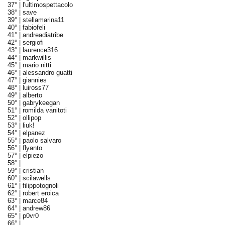
37° |
l'ultimospettacolo
38° |
save
39° |
stellamarina11
40° |
fabiofeli
41° |
andreadiatribe
42° |
sergiofi
43° |
laurence316
44° |
markwillis
45° |
mario nitti
46° |
alessandro guatti
47° |
giannies
48° |
luiross77
49° |
alberto
50° |
gabrykeegan
51° |
romilda vanitoti
52° |
ollipop
53° |
liuk!
54° |
elpanez
55° |
paolo salvaro
56° |
flyanto
57° |
elpiezo
58° |
59° |
cristian
60° |
scilawells
61° |
filippotognoli
62° |
robert eroica
63° |
marce84
64° |
andrew86
65° |
p0vr0
66° |