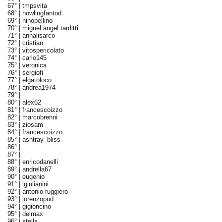
67° |
tmpsvita
68° |
howlingfantod
69° |
ninopellino
70° |
miguel angel tarditti
71° |
annalisarco
72° |
cristian
73° |
vitospericolato
74° |
carlo145
75° |
veronica
76° |
sergiofi
77° |
elgatoloco
78° |
andrea1974
79° |
80° |
alex62
81° |
francescoizzo
82° |
marcobrenni
83° |
ziosam
84° |
francescoizzo
85° |
ashtray_bliss
86° |
87° |
88° |
enricodanelli
89° |
andrella67
90° |
eugenio
91° |
lgiulianini
92° |
antonio ruggiero
93° |
lorenzopud
94° |
gigioncino
95° |
delmax
96° |
stella