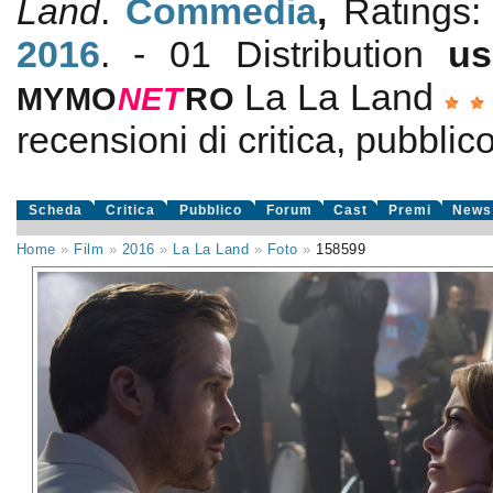
Land
.
Commedia
,
Ratings
2016
. - 01 Distribution
us
La La Land
MYMO
NE
T
RO
recensioni di critica, pubblico
Scheda
Critica
Pubblico
Forum
Cast
Premi
News
Home
»
Film
»
2016
»
La La Land
»
Foto
»
158599