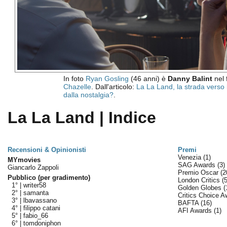
In foto
Ryan Gosling
(46 anni) è
Danny Balint
nel 
Chazelle
. Dall'articolo:
La La Land, la strada verso
dalla nostalgia?
.
La La Land | Indice
Recensioni & Opinionisti
Premi
Venezia
(1)
MYmovies
SAG Awards
(3)
Giancarlo Zappoli
Premio Oscar
(2
Pubblico (per gradimento)
London Critics
(5
1° |
writer58
Golden Globes
(
2° |
samanta
Critics Choice 
3° |
lbavassano
BAFTA
(16)
4° |
filippo catani
AFI Awards
(1)
5° |
fabio_66
6° |
tomdoniphon