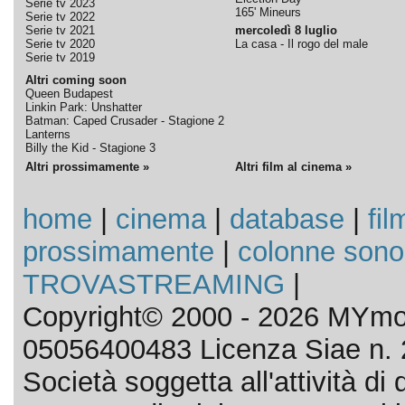
Serie tv 2023
165' Mineurs
Serie tv 2022
Serie tv 2021
mercoledì 8 luglio
Serie tv 2020
La casa - Il rogo del male
Serie tv 2019
Altri coming soon
Queen Budapest
Linkin Park: Unshatter
Batman: Caped Crusader - Stagione 2
Lanterns
Billy the Kid - Stagione 3
Altri prossimamente »
Altri film al cinema »
home
|
cinema
|
database
|
fil
prossimamente
|
colonne sono
TROVASTREAMING
|
Copyright© 2000 - 2026 MYmov
05056400483 Licenza Siae n. 
Società soggetta all'attività d