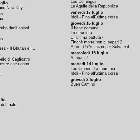
Los Domingos
glio
Le Aquile della Repubblica
rand New Day
venerdì 17 luglio
io
Idoli - Fino all'ultima corsa
ia
giovedì 16 luglio
ubo dagli abissi
Il bene comune
Lo straniero
È l'ultima battuta?
io
Finchè morte non ci separi 2
Arco - Un'Amicizia per Salvare il ...
ss - Il Bhutan e l...
mercoledì 15 luglio
o
Scream 7
tello di Cagliostro
nestre che ridono
martedì 14 luglio
Lee Cronin - La mummia
Idoli - Fino all'ultima corsa
o
giovedì 2 luglio
Buen Camino
lio
o del male