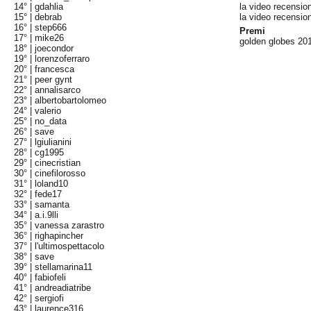
14° |
gdahlia
la video recensio
15° |
debrab
la video recensio
16° |
step666
Premi
17° |
mike26
golden globes 201
18° |
joecondor
19° |
lorenzoferraro
20° |
francesca
21° |
peer gynt
22° |
annalisarco
23° |
albertobartolomeo
24° |
valerio
25° |
no_data
26° |
save
27° |
lgiulianini
28° |
cg1995
29° |
cinecristian
30° |
cinefilorosso
31° |
loland10
32° |
fede17
33° |
samanta
34° |
a.i.9lli
35° |
vanessa zarastro
36° |
righapincher
37° |
l'ultimospettacolo
38° |
save
39° |
stellamarina11
40° |
fabiofeli
41° |
andreadiatribe
42° |
sergiofi
43° |
laurence316