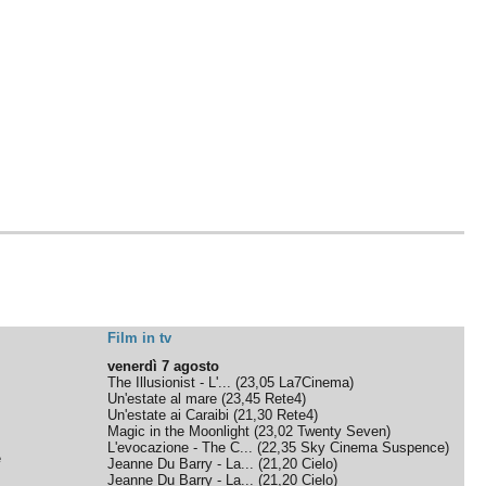
Film in tv
venerdì 7 agosto
The Illusionist - L'...
(
23,05
La7Cinema
)
Un'estate al mare
(
23,45
Rete4
)
Un'estate ai Caraibi
(
21,30
Rete4
)
Magic in the Moonlight
(
23,02
Twenty Seven
)
L'evocazione - The C...
(
22,35
Sky Cinema Suspence
)
e
Jeanne Du Barry - La...
(
21,20
Cielo
)
Jeanne Du Barry - La...
(
21,20
Cielo
)