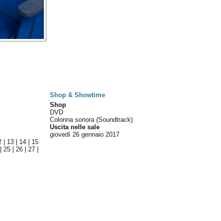
Shop & Showtime
Shop
DVD
Colonna sonora (Soundtrack)
Uscita nelle sale
giovedì 26
gennaio 2017
2
|
13
|
14
|
15
|
25
|
26
|
27
|