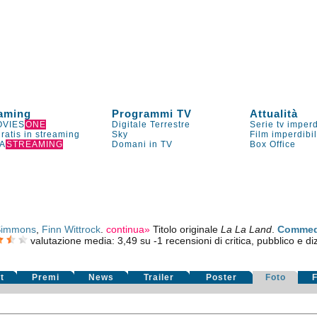
aming
Programmi TV
Attualità
VIES
ONE
Digitale Terrestre
Serie tv imperd
gratis in streaming
Sky
Film imperdibi
A
STREAMING
Domani in TV
Box Office
 Simmons
,
Finn Wittrock
.
continua»
Titolo originale
La La Land
.
Commed
valutazione media:
3,49
su
-1
recensioni di critica, pubblico e diz
t
Premi
News
Trailer
Poster
Foto
F