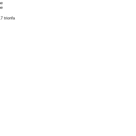
ne
ne
7 trionfa