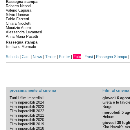
Rassegna stampa
Roberto Nepoti
Valerio Caprara
Silvio Danese
Fabio Ferzetti
Chiara Nicoletti
Maurizio Acerbi
Alessandra Levantesi
Anna Maria Pasetti
Rassegna stampa
Emiliano Morreale
Scheda
|
Cast
|
News
|
Trailer
|
Poster
|
Foto
|
Frasi
|
Rassegna Stampa
prossimamente al cinema
Film al cinema
Tutti i film imperdibili
giovedì 6 agos
Film imperdibili 2024
Greta e le favol
Film imperdibili 2023
Borgo
Film imperdibili 2022
mercoledì 5 ag
Film imperdibili 2021
Hokum
Film imperdibili 2020
giovedì 30 lugl
Film imperdibili 2019
Kim Novak's Ver
Film imperdibili 2018