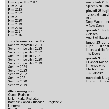
Film imperdibili 2017
mercoledì 29 lu
Film 2024
Spider-Man - B
Film 2023
giovedì 23 lugl
Film 2022
Terapia di famigl
Film 2021
Blue
Film 2020
Deep Water - Inc
Film 2019
A New Dawn
Film 2018
giovedì 16 lugl
Film 2017
Odissea
Film 2016
Agent of Happine
Tutte le serie tv imperdibili
lunedì 13 lugli
Serie tv imperdibili 2024
Lupin III - Il cas
Serie tv imperdibili 2023
La casa dalle fi
Serie tv imperdibili 2022
The Doors
Serie tv imperdibili 2021
giovedì 9 lugli
Serie tv imperdibili 2020
L'Hangar Rosso
Serie tv imperdibili 2019
Il mondo oltre
Serie tv 2024
Election Day
Serie tv 2023
165' Mineurs
Serie tv 2022
Serie tv 2021
mercoledì 8 lug
Serie tv 2020
La casa - Il rog
Serie tv 2019
Altri coming soon
Queen Budapest
Linkin Park: Unshatter
Batman: Caped Crusader - Stagione 2
Lanterns