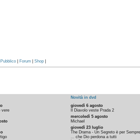
|
Pubblico
|
Forum
|
Shop
|
Novità in dvd
to
giovedì 6 agosto
e vere
Il Diavolo veste Prada 2
mercoledì 5 agosto
osto
Michael
giovedì 23 luglio
io
The Drama - Un Segreto è per Sempr
tigo
... che Dio perdona a tutti