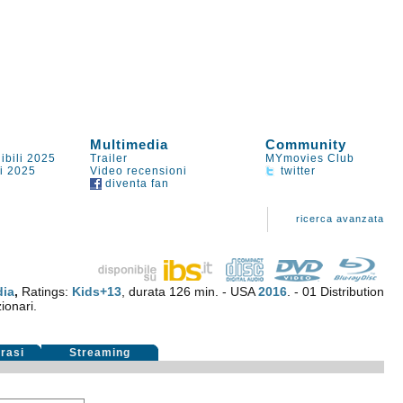
Multimedia
Community
ibili 2025
Trailer
MYmovies Club
li 2025
Video recensioni
twitter
diventa fan
ricerca avanzata
ia
,
Ratings:
Kids+13
, durata 126 min. - USA
2016
. - 01 Distribution
ionari.
rasi
Streaming