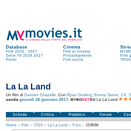
Database
Cinema
Stre
Film 2026
-
2027
Film al cinema
MYMO
Serie TV
2026
2027
Prossimamente
Film 
Premi
Film uscita
TROV
La La Land
Un film di
Damien Chazelle
. Con
Ryan Gosling
,
Emma Stone
,
J.K.
uscita
giovedì 26
gennaio 2017
.
La La Land
MYMO
NE
T
RO
Scheda
Critica
Pubblico
Forum
Cas
Home
»
Film
»
2016
»
La La Land
»
Foto
»
159886