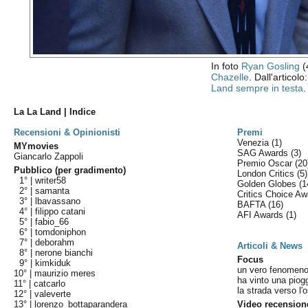
In foto
Ryan Gosling
(
Chazelle
. Dall'articolo
Land sempre in testa
.
La La Land | Indice
Recensioni & Opinionisti
Premi
Venezia
(1)
MYmovies
SAG Awards
(3)
Giancarlo Zappoli
Premio Oscar
(20
Pubblico (per gradimento)
London Critics
(5)
1° |
writer58
Golden Globes
(1
2° |
samanta
Critics Choice A
3° |
lbavassano
BAFTA
(16)
4° |
filippo catani
AFI Awards
(1)
5° |
fabio_66
6° |
tomdoniphon
7° |
deborahm
Articoli & News
8° |
nerone bianchi
Focus
9° |
kimkiduk
un vero fenomen
10° |
maurizio meres
ha vinto una piog
11° |
catcarlo
la strada verso l'
12° |
valeverte
13° |
lorenzo_bottaparandera
Video recension