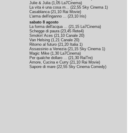
Julie & Julia
(
1,05
La7Cinema
)
La vita è una cosa m...
(
22,55
Sky Cinema 1
)
Casablanca
(
21,10
Rai Movie
)
L'arma dell'inganno ...
(
23,10
Iris
)
sabato 8 agosto
La forma dell'acqua ...
(
21,15
La7Cinema
)
Schegge di paura
(
23,45
Rete4
)
Smokin' Aces
(
21,10
Canale 20
)
Van Helsing
(
1,21
Canale 20
)
Ritorno al futuro
(
21,20
Italia 1
)
Assassinio a Venezia
(
21,15
Sky Cinema 1
)
Magic Mike
(
1,30
La7Cinema
)
Per qualche dollaro ...
(
21,30
RaiTre
)
Amore, Cucina e Curry
(
21,10
Rai Movie
)
Sapore di mare
(
22,55
Sky Cinema Comedy
)