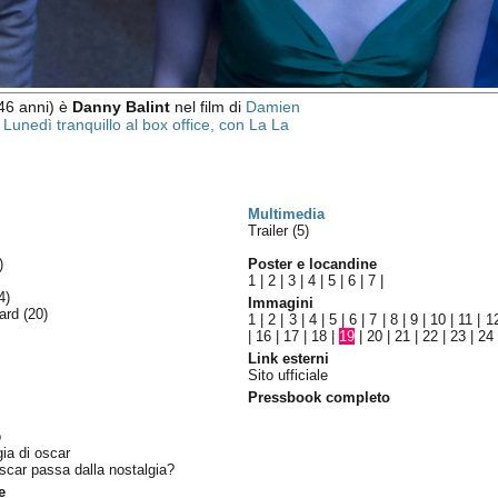
46 anni) è
Danny Balint
nel film di
Damien
:
Lunedì tranquillo al box office, con La La
Multimedia
Trailer (5)
)
Poster e locandine
1
|
2
|
3
|
4
|
5
|
6
|
7
|
4)
Immagini
ward
(20)
1
|
2
|
3
|
4
|
5
|
6
|
7
|
8
|
9
|
10
|
11
|
1
|
16
|
17
|
18
|
19
|
20
|
21
|
22
|
23
|
24
Link esterni
Sito ufficiale
Pressbook completo
o
gia di oscar
oscar passa dalla nostalgia?
e