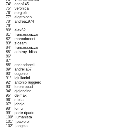
74° |
carlo145
75° |
veronica
76° |
sergiofi
77° |
elgatoloco
78° |
andrea1974
79° |
80° |
alex62
81° |
francescoizzo
82° |
marcobrenni
83° |
ziosam
84° |
francescoizzo
85° |
ashtray_bliss
86° |
87° |
88° |
enricodanelli
89° |
andrella67
90° |
eugenio
91° |
lgiulianini
92° |
antonio ruggiero
93° |
lorenzopud
94° |
gigioncino
95° |
delmax
96° |
stella
97° |
johnjo
98° |
lorifu
99° |
parte ripario
100° |
umanista
101° |
paolorol
102° |
angela