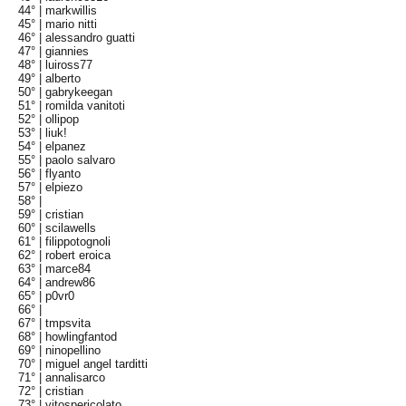
44° |
markwillis
45° |
mario nitti
46° |
alessandro guatti
47° |
giannies
48° |
luiross77
49° |
alberto
50° |
gabrykeegan
51° |
romilda vanitoti
52° |
ollipop
53° |
liuk!
54° |
elpanez
55° |
paolo salvaro
56° |
flyanto
57° |
elpiezo
58° |
59° |
cristian
60° |
scilawells
61° |
filippotognoli
62° |
robert eroica
63° |
marce84
64° |
andrew86
65° |
p0vr0
66° |
67° |
tmpsvita
68° |
howlingfantod
69° |
ninopellino
70° |
miguel angel tarditti
71° |
annalisarco
72° |
cristian
73° |
vitospericolato