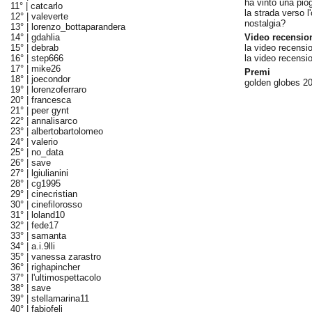
ha vinto una pio
11° |
catcarlo
la strada verso l
12° |
valeverte
nostalgia?
13° |
lorenzo_bottaparandera
14° |
gdahlia
Video recensio
15° |
debrab
la video recensi
16° |
step666
la video recensi
17° |
mike26
Premi
18° |
joecondor
golden globes 20
19° |
lorenzoferraro
20° |
francesca
21° |
peer gynt
22° |
annalisarco
23° |
albertobartolomeo
24° |
valerio
25° |
no_data
26° |
save
27° |
lgiulianini
28° |
cg1995
29° |
cinecristian
30° |
cinefilorosso
31° |
loland10
32° |
fede17
33° |
samanta
34° |
a.i.9lli
35° |
vanessa zarastro
36° |
righapincher
37° |
l'ultimospettacolo
38° |
save
39° |
stellamarina11
40° |
fabiofeli