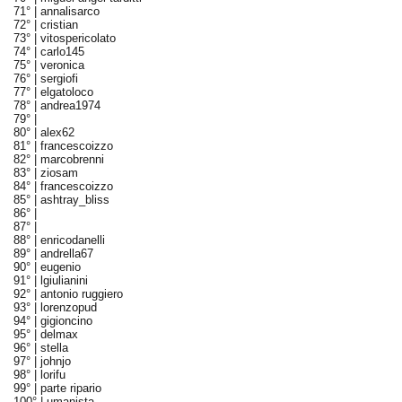
71° |
annalisarco
72° |
cristian
73° |
vitospericolato
74° |
carlo145
75° |
veronica
76° |
sergiofi
77° |
elgatoloco
78° |
andrea1974
79° |
80° |
alex62
81° |
francescoizzo
82° |
marcobrenni
83° |
ziosam
84° |
francescoizzo
85° |
ashtray_bliss
86° |
87° |
88° |
enricodanelli
89° |
andrella67
90° |
eugenio
91° |
lgiulianini
92° |
antonio ruggiero
93° |
lorenzopud
94° |
gigioncino
95° |
delmax
96° |
stella
97° |
johnjo
98° |
lorifu
99° |
parte ripario
100° |
umanista