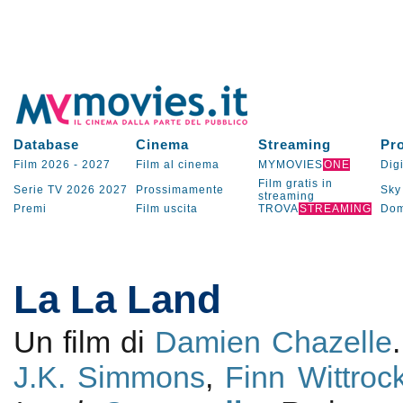
Database
Cinema
Streaming
Pr
Film 2026
-
2027
Film al cinema
MYMOVIES
ONE
Digi
Film gratis in
Serie TV
2026
2027
Prossimamente
Sky
streaming
Premi
Film uscita
TROVA
STREAMING
Dom
La La Land
Un film di
Damien Chazelle
J.K. Simmons
,
Finn Wittroc