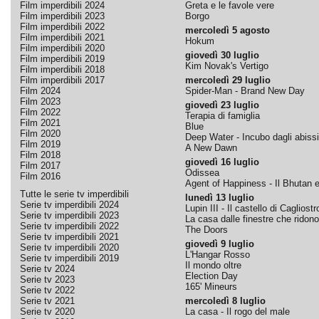
Film imperdibili 2024
Greta e le favole vere
Film imperdibili 2023
Borgo
Film imperdibili 2022
mercoledì 5 agosto
Film imperdibili 2021
Hokum
Film imperdibili 2020
giovedì 30 luglio
Film imperdibili 2019
Kim Novak's Vertigo
Film imperdibili 2018
Film imperdibili 2017
mercoledì 29 luglio
Film 2024
Spider-Man - Brand New Day
Film 2023
giovedì 23 luglio
Film 2022
Terapia di famiglia
Film 2021
Blue
Film 2020
Deep Water - Incubo dagli abissi
Film 2019
A New Dawn
Film 2018
giovedì 16 luglio
Film 2017
Odissea
Film 2016
Agent of Happiness - Il Bhutan e 
Tutte le serie tv imperdibili
lunedì 13 luglio
Serie tv imperdibili 2024
Lupin III - Il castello di Cagliostr
Serie tv imperdibili 2023
La casa dalle finestre che ridono
Serie tv imperdibili 2022
The Doors
Serie tv imperdibili 2021
giovedì 9 luglio
Serie tv imperdibili 2020
L'Hangar Rosso
Serie tv imperdibili 2019
Il mondo oltre
Serie tv 2024
Election Day
Serie tv 2023
165' Mineurs
Serie tv 2022
Serie tv 2021
mercoledì 8 luglio
Serie tv 2020
La casa - Il rogo del male