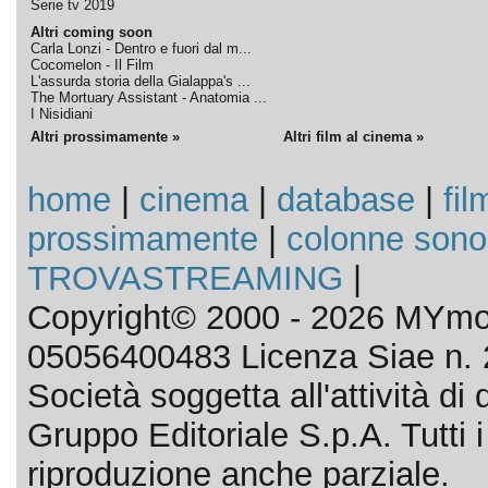
Serie tv 2019
Altri coming soon
Carla Lonzi - Dentro e fuori dal m...
Cocomelon - Il Film
L'assurda storia della Gialappa's ...
The Mortuary Assistant - Anatomia ...
I Nisidiani
Altri prossimamente »
Altri film al cinema »
home
|
cinema
|
database
|
fil
prossimamente
|
colonne sono
TROVASTREAMING
|
Copyright© 2000 - 2026 MYmov
05056400483 Licenza Siae n. 
Società soggetta all'attività d
Gruppo Editoriale S.p.A. Tutti i d
riproduzione anche parziale.