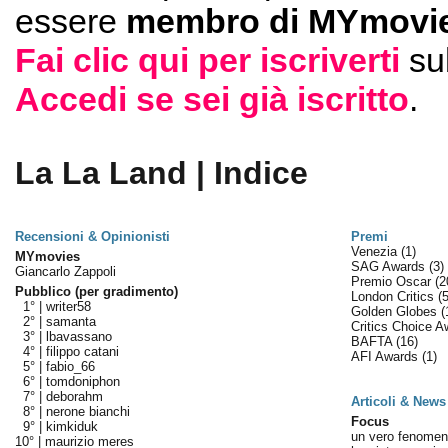
essere
membro di MYmovie
Fai clic qui per iscriverti
su
Accedi se sei già iscritto
.
La La Land | Indice
Recensioni & Opinionisti
Premi
Venezia
(1)
MYmovies
SAG Awards
(3)
Giancarlo Zappoli
Premio Oscar
(2
Pubblico (per gradimento)
London Critics
(5
1° |
writer58
Golden Globes
(
2° |
samanta
Critics Choice 
3° |
lbavassano
BAFTA
(16)
4° |
filippo catani
AFI Awards
(1)
5° |
fabio_66
6° |
tomdoniphon
7° |
deborahm
Articoli & News
8° |
nerone bianchi
Focus
9° |
kimkiduk
un vero fenome
10° |
maurizio meres