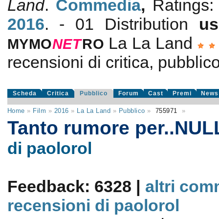
Land
.
Commedia
,
Ratings
2016
. - 01 Distribution
us
La La Land
MYMO
NE
T
RO
recensioni di critica, pubblico
Scheda
Critica
Pubblico
Forum
Cast
Premi
News
Home
»
Film
»
2016
»
La La Land
»
Pubblico
»
755971
»
Tanto rumore per..NU
di paolorol
Feedback: 6328 |
altri com
recensioni di paolorol