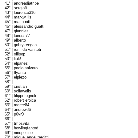
41° |
andreadiatribe
42° |
sergiofi
43° |
laurence316
44° |
markwillis
45° |
mario nitti
46° |
alessandro guatti
47° |
giannies
48° |
luiross77
49° |
alberto
50° |
gabrykeegan
51° |
romilda vanitoti
52° |
ollipop
53° |
liuk!
54° |
elpanez
55° |
paolo salvaro
56° |
flyanto
57° |
elpiezo
58° |
59° |
cristian
60° |
scilawells
61° |
filippotognoli
62° |
robert eroica
63° |
marce84
64° |
andrew86
65° |
p0vr0
66° |
67° |
tmpsvita
68° |
howlingfantod
69° |
ninopellino
70° |
miguel angel tarditti