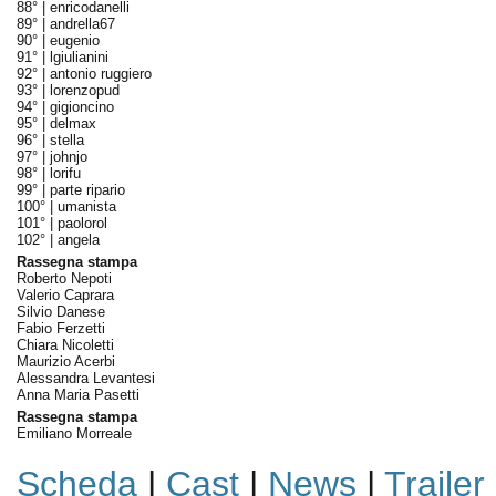
88° |
enricodanelli
89° |
andrella67
90° |
eugenio
91° |
lgiulianini
92° |
antonio ruggiero
93° |
lorenzopud
94° |
gigioncino
95° |
delmax
96° |
stella
97° |
johnjo
98° |
lorifu
99° |
parte ripario
100° |
umanista
101° |
paolorol
102° |
angela
Rassegna stampa
Roberto Nepoti
Valerio Caprara
Silvio Danese
Fabio Ferzetti
Chiara Nicoletti
Maurizio Acerbi
Alessandra Levantesi
Anna Maria Pasetti
Rassegna stampa
Emiliano Morreale
Scheda
|
Cast
|
News
|
Trailer