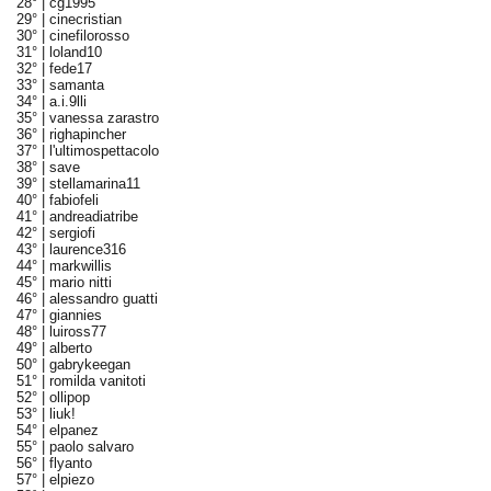
28° |
cg1995
29° |
cinecristian
30° |
cinefilorosso
31° |
loland10
32° |
fede17
33° |
samanta
34° |
a.i.9lli
35° |
vanessa zarastro
36° |
righapincher
37° |
l'ultimospettacolo
38° |
save
39° |
stellamarina11
40° |
fabiofeli
41° |
andreadiatribe
42° |
sergiofi
43° |
laurence316
44° |
markwillis
45° |
mario nitti
46° |
alessandro guatti
47° |
giannies
48° |
luiross77
49° |
alberto
50° |
gabrykeegan
51° |
romilda vanitoti
52° |
ollipop
53° |
liuk!
54° |
elpanez
55° |
paolo salvaro
56° |
flyanto
57° |
elpiezo