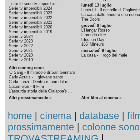
Tutte le serie tv imperdibili
lunedì 13 luglio
Serie tv imperdibili 2024
Lupin III - Il castello di Cagliostr
Serie tv imperdibili 2023
La casa dalle finestre che ridono
Serie tv imperdibili 2022
The Doors
Serie tv imperdibili 2021
giovedì 9 luglio
Serie tv imperdibili 2020
L'Hangar Rosso
Serie tv imperdibili 2019
Il mondo oltre
Serie tv 2024
Election Day
Serie tv 2023
165' Mineurs
Serie tv 2022
Serie tv 2021
mercoledì 8 luglio
Serie tv 2020
La casa - Il rogo del male
Serie tv 2019
Altri coming soon
'O Sang - Il miracolo di San Gennaro
Carlo Acutis - Il giovane santo
Carla Lonzi - Dentro e fuori dal m...
Cocomelon - Il Film
L'assurda storia della Gialappa's ...
Altri prossimamente »
Altri film al cinema »
home
|
cinema
|
database
|
fil
prossimamente
|
colonne sono
TROVASTREAMING
|