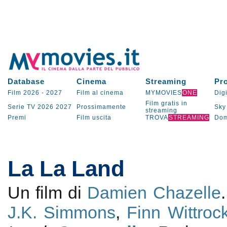
Database
Cinema
Streaming
Pr
Film 2026
-
2027
Film al cinema
MYMOVIES
ONE
Digi
Film gratis in
Serie TV
2026
2027
Prossimamente
Sky
streaming
Premi
Film uscita
TROVA
STREAMING
Dom
La La Land
Un film di
Damien Chazelle
J.K. Simmons
,
Finn Wittroc