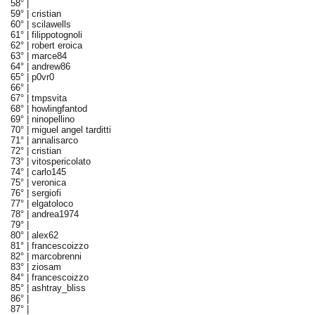
58° |
59° |
cristian
60° |
scilawells
61° |
filippotognoli
62° |
robert eroica
63° |
marce84
64° |
andrew86
65° |
p0vr0
66° |
67° |
tmpsvita
68° |
howlingfantod
69° |
ninopellino
70° |
miguel angel tarditti
71° |
annalisarco
72° |
cristian
73° |
vitospericolato
74° |
carlo145
75° |
veronica
76° |
sergiofi
77° |
elgatoloco
78° |
andrea1974
79° |
80° |
alex62
81° |
francescoizzo
82° |
marcobrenni
83° |
ziosam
84° |
francescoizzo
85° |
ashtray_bliss
86° |
87° |