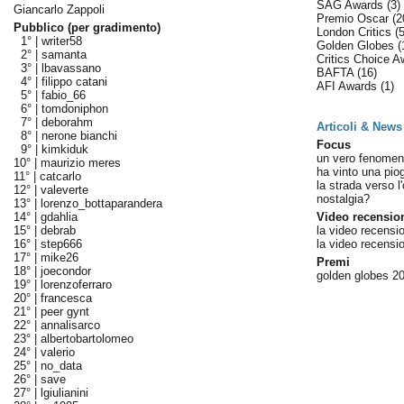
SAG Awards
(3)
Giancarlo Zappoli
Premio Oscar
(2
Pubblico (per gradimento)
London Critics
(5
1° |
writer58
Golden Globes
(
2° |
samanta
Critics Choice 
3° |
lbavassano
BAFTA
(16)
4° |
filippo catani
AFI Awards
(1)
5° |
fabio_66
6° |
tomdoniphon
7° |
deborahm
Articoli & News
8° |
nerone bianchi
Focus
9° |
kimkiduk
un vero fenome
10° |
maurizio meres
ha vinto una pio
11° |
catcarlo
la strada verso l
12° |
valeverte
nostalgia?
13° |
lorenzo_bottaparandera
14° |
gdahlia
Video recensio
15° |
debrab
la video recensi
16° |
step666
la video recensi
17° |
mike26
Premi
18° |
joecondor
golden globes 20
19° |
lorenzoferraro
20° |
francesca
21° |
peer gynt
22° |
annalisarco
23° |
albertobartolomeo
24° |
valerio
25° |
no_data
26° |
save
27° |
lgiulianini