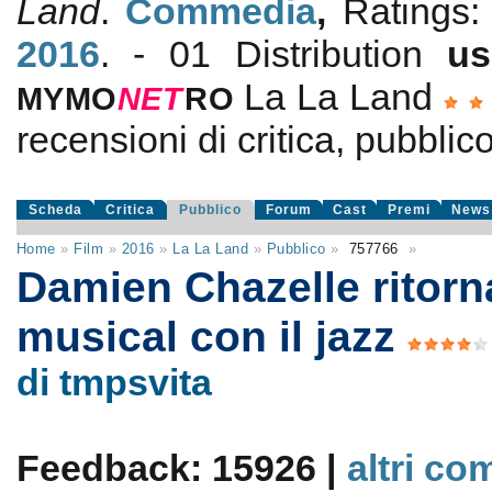
Land
.
Commedia
,
Ratings
2016
. - 01 Distribution
us
La La Land
MYMO
NE
T
RO
recensioni di critica, pubblico
Scheda
Critica
Pubblico
Forum
Cast
Premi
News
Home
»
Film
»
2016
»
La La Land
»
Pubblico
»
757766
»
Damien Chazelle ritorn
musical con il jazz
di tmpsvita
Feedback: 15926 |
altri co