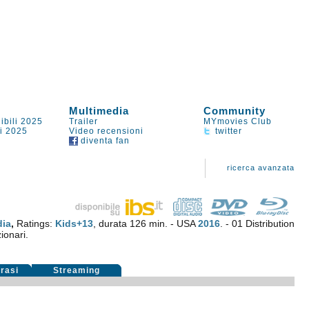
Multimedia
Community
ibili 2025
Trailer
MYmovies Club
li 2025
Video recensioni
twitter
diventa fan
ricerca avanzata
ia
,
Ratings:
Kids+13
, durata 126 min. - USA
2016
. - 01 Distribution
ionari.
rasi
Streaming