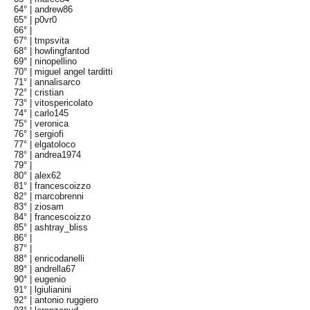
64° |
andrew86
65° |
p0vr0
66° |
67° |
tmpsvita
68° |
howlingfantod
69° |
ninopellino
70° |
miguel angel tarditti
71° |
annalisarco
72° |
cristian
73° |
vitospericolato
74° |
carlo145
75° |
veronica
76° |
sergiofi
77° |
elgatoloco
78° |
andrea1974
79° |
80° |
alex62
81° |
francescoizzo
82° |
marcobrenni
83° |
ziosam
84° |
francescoizzo
85° |
ashtray_bliss
86° |
87° |
88° |
enricodanelli
89° |
andrella67
90° |
eugenio
91° |
lgiulianini
92° |
antonio ruggiero