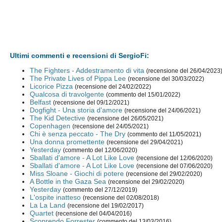
Ultimi commenti e recensioni di SergioFi:
The Fighters - Addestramento di vita
(recensione del 26/04/2023
The Private Lives of Pippa Lee
(recensione del 30/03/2022)
Licorice Pizza
(recensione del 24/02/2022)
Qualcosa di travolgente
(commento del 15/01/2022)
Belfast
(recensione del 09/12/2021)
Dogfight - Una storia d'amore
(recensione del 24/06/2021)
The Kid Detective
(recensione del 26/05/2021)
Copenhagen
(recensione del 24/05/2021)
Chi è senza peccato - The Dry
(commento del 11/05/2021)
Una donna promettente
(recensione del 29/04/2021)
Yesterday
(commento del 12/06/2020)
Sballati d'amore - A Lot Like Love
(recensione del 12/06/2020)
Sballati d'amore - A Lot Like Love
(recensione del 07/06/2020)
Miss Sloane - Giochi di potere
(recensione del 29/02/2020)
A Bottle in the Gaza Sea
(recensione del 29/02/2020)
Yesterday
(commento del 27/12/2019)
L'ospite inatteso
(recensione del 02/08/2018)
La La Land
(recensione del 19/02/2017)
Quartet
(recensione del 04/04/2016)
Scoprendo Forrester
(commento del 13/03/2016)