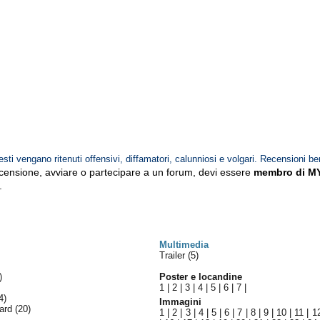
esti vengano ritenuti offensivi, diffamatori, calunniosi e volgari. Recensioni be
ecensione, avviare o partecipare a un forum, devi essere
membro di M
.
Multimedia
Trailer (5)
)
Poster e locandine
1
|
2
|
3
|
4
|
5
|
6
|
7
|
4)
Immagini
ward
(20)
1
|
2
|
3
|
4
|
5
|
6
|
7
|
8
|
9
|
10
|
11
|
1