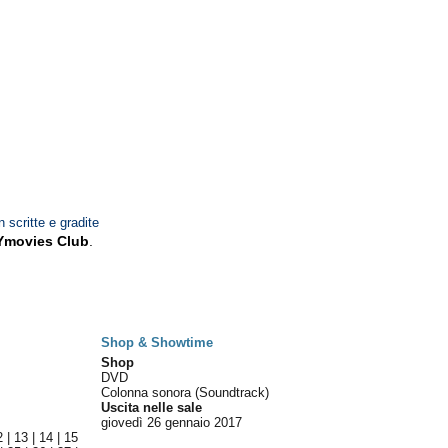
n scritte e gradite
Ymovies Club
.
Shop & Showtime
Shop
DVD
Colonna sonora (Soundtrack)
Uscita nelle sale
giovedì 26
gennaio 2017
2
|
13
|
14
|
15