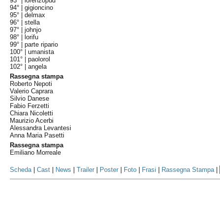
93° |
lorenzopud
94° |
gigioncino
95° |
delmax
96° |
stella
97° |
johnjo
98° |
lorifu
99° |
parte ripario
100° |
umanista
101° |
paolorol
102° |
angela
Rassegna stampa
Roberto Nepoti
Valerio Caprara
Silvio Danese
Fabio Ferzetti
Chiara Nicoletti
Maurizio Acerbi
Alessandra Levantesi
Anna Maria Pasetti
Rassegna stampa
Emiliano Morreale
Scheda
|
Cast
|
News
|
Trailer
|
Poster
|
Foto
|
Frasi
|
Rassegna Stampa
|