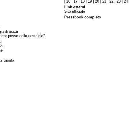
|
16
|
17
|
18
|
19
|
20
|
21
|
22
|
23
|
24
Link esterni
Sito ufficiale
Pressbook completo
o
gia di oscar
oscar passa dalla nostalgia?
e
ne
ne
7 trionfa