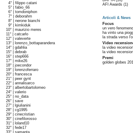
4° |
filippo catani
AFI Awards
(1)
5° |
fabio_66
6° |
tomdoniphon
7° |
deborahm
Articoli & News
8° |
nerone bianchi
Focus
9° |
kimkiduk
un vero fenomen
10° |
maurizio meres
ha vinto una piog
11° |
catcarlo
la strada verso l'
12° |
valeverte
13° |
lorenzo_bottaparandera
Video recension
14° |
gdahlia
la video recensio
15° |
debrab
la video recensio
16° |
step666
Premi
17° |
mike26
golden globes 201
18° |
joecondor
19° |
lorenzoferraro
20° |
francesca
21° |
peer gynt
22° |
annalisarco
23° |
albertobartolomeo
24° |
valerio
25° |
no_data
26° |
save
27° |
lgiulianini
28° |
cg1995
29° |
cinecristian
30° |
cinefilorosso
31° |
loland10
32° |
fede17
33° |
samanta