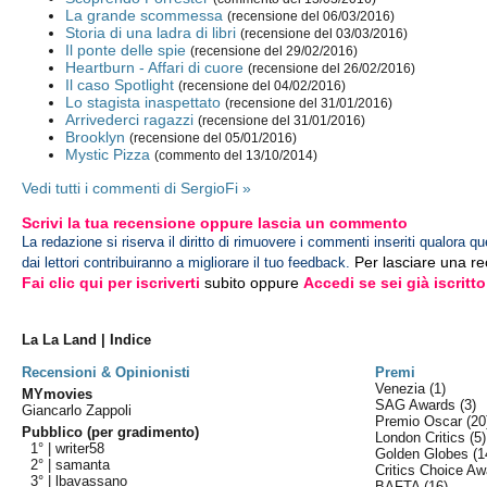
La grande scommessa
(recensione del 06/03/2016)
Storia di una ladra di libri
(recensione del 03/03/2016)
Il ponte delle spie
(recensione del 29/02/2016)
Heartburn - Affari di cuore
(recensione del 26/02/2016)
Il caso Spotlight
(recensione del 04/02/2016)
Lo stagista inaspettato
(recensione del 31/01/2016)
Arrivederci ragazzi
(recensione del 31/01/2016)
Brooklyn
(recensione del 05/01/2016)
Mystic Pizza
(commento del 13/10/2014)
Vedi tutti i commenti di SergioFi »
Scrivi la tua recensione oppure lascia un commento
La redazione si riserva il diritto di rimuovere i commenti inseriti qualora qu
Per lasciare una r
dai lettori contribuiranno a migliorare il tuo feedback.
Fai clic qui per iscriverti
subito oppure
Accedi se sei già iscritto
La La Land | Indice
Recensioni & Opinionisti
Premi
Venezia
(1)
MYmovies
SAG Awards
(3)
Giancarlo Zappoli
Premio Oscar
(20
Pubblico (per gradimento)
London Critics
(5)
1° |
writer58
Golden Globes
(1
2° |
samanta
Critics Choice A
3° |
lbavassano
BAFTA
(16)