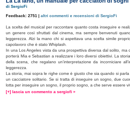
La La land, un manuale per cacciatori di sogn
di SergioFi
Feedback: 2751 |
altri commenti e recensioni di SergioFi
La scelta del musical per raccontare quanto costa inseguire e reali
un genere così sfruttati dal cinema, ma sempre benvenuti quando
leggerezza. Alzi la mano chi si aspettava una scelta simile prop
capolavoro che è stato Whiplash.
In una Los Angeles vista da una prospettiva diversa dal solito, ma c
porterà Mia e Sebastian a realizzare i loro diversi obiettivi. La st
della scena, che regalano un’interpretazione da incorniciare all’
leggerezza.
La storia, mai sopra le righe come è giusto che sia quando si parla
un cacciatore solitario. Se si tratta di inseguire un sogno, due cu
lotta per inseguire un sogno, il proprio sogno, a che serve essere vi
[+] lascia un commento a sergiofi »