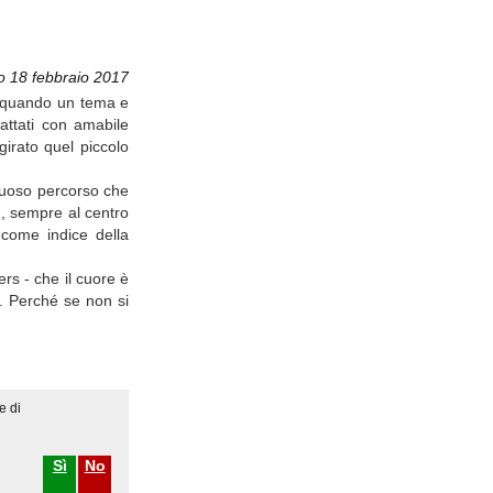
o 18 febbraio 2017
to quando un tema e
attati con amabile
irato quel piccolo
rtuoso percorso che
g, sempre al centro
 come indice della
rs - che il cuore è
i. Perché se non si
e di
Sì
No