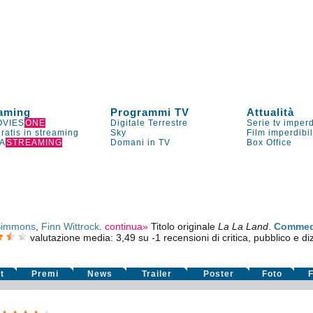
aming
Programmi TV
Attualità
VIES
ONE
Digitale Terrestre
Serie tv imperd
gratis in streaming
Sky
Film imperdibi
A
STREAMING
Domani in TV
Box Office
 Simmons
,
Finn Wittrock
.
continua»
Titolo originale
La La Land
.
Commed
valutazione media:
3,49
su
-1
recensioni di critica, pubblico e diz
t
Premi
News
Trailer
Poster
Foto
F