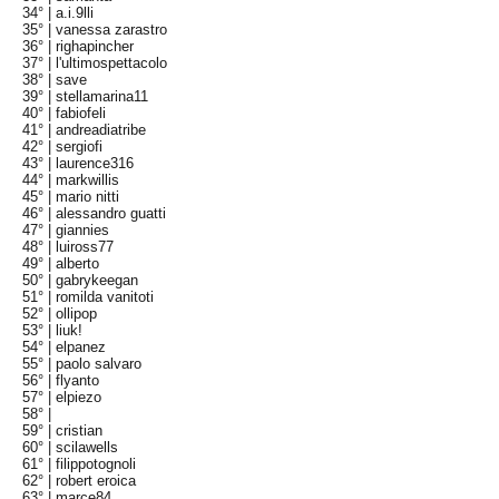
34° |
a.i.9lli
35° |
vanessa zarastro
36° |
righapincher
37° |
l'ultimospettacolo
38° |
save
39° |
stellamarina11
40° |
fabiofeli
41° |
andreadiatribe
42° |
sergiofi
43° |
laurence316
44° |
markwillis
45° |
mario nitti
46° |
alessandro guatti
47° |
giannies
48° |
luiross77
49° |
alberto
50° |
gabrykeegan
51° |
romilda vanitoti
52° |
ollipop
53° |
liuk!
54° |
elpanez
55° |
paolo salvaro
56° |
flyanto
57° |
elpiezo
58° |
59° |
cristian
60° |
scilawells
61° |
filippotognoli
62° |
robert eroica
63° |
marce84