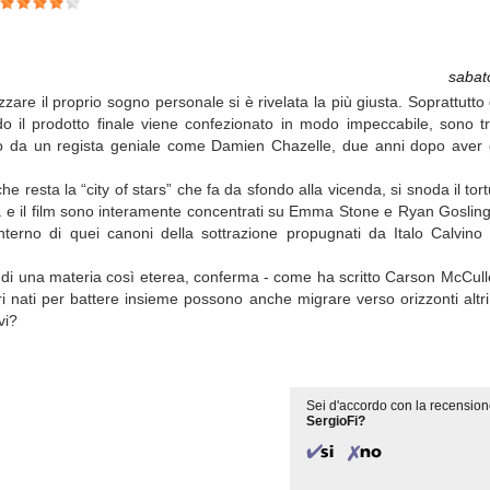
i
sabat
zzare il proprio sogno personale si è rivelata la più giusta. Soprattut
 il prodotto finale viene confezionato in modo impeccabile, sono tr
rio da un regista geniale come Damien Chazelle, due anni dopo aver g
he resta la “city of stars” che fa da sfondo alla vicenda, si snoda il to
oria e il film sono interamente concentrati su Emma Stone e Ryan Goslin
interno di quei canoni della sottrazione propugnati da Italo Calvino
 di una materia così eterea, conferma - come ha scritto Carson McCulle
ori nati per battere insieme possono anche migrare verso orizzonti altr
vi?
Sei d'accordo con la recension
SergioFi?