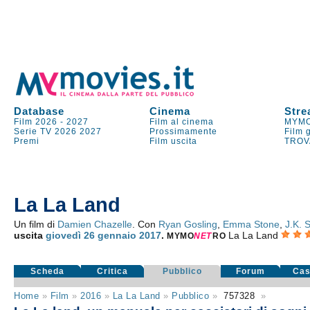
Database
Cinema
Stre
Film 2026
-
2027
Film al cinema
MYMO
Serie TV
2026
2027
Prossimamente
Film 
Premi
Film uscita
TROV
La La Land
Un film di
Damien Chazelle
. Con
Ryan Gosling
,
Emma Stone
,
J.K.
uscita
giovedì 26
gennaio 2017
.
La La Land
MYMO
NE
T
RO
Scheda
Critica
Pubblico
Forum
Cas
Home
»
Film
»
2016
»
La La Land
»
Pubblico
»
757328
»