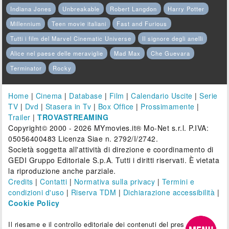
Indiana Jones
Unbreakable
Robert Langdon
Harry Potter
Millennium
Teen movie italiani
Fast and Furious
Tutti i film del Marvel Cinematic Universe
Il signore degli anelli
Alice nel paese delle meraviglie
Mad Max
Che Guevara
Terminator
Rocky
Home
|
Cinema
|
Database
|
Film
|
Calendario Uscite
|
Serie
TV
|
Dvd
|
Stasera in Tv
|
Box Office
|
Prossimamente
|
Trailer
|
TROVASTREAMING
Copyright© 2000 - 2026 MYmovies.it® Mo-Net s.r.l. P.IVA:
05056400483 Licenza Siae n. 2792/I/2742.
Società soggetta all'attività di direzione e coordinamento di
GEDI Gruppo Editoriale S.p.A. Tutti i diritti riservati. È vietata
la riproduzione anche parziale.
Credits
|
Contatti
|
Normativa sulla privacy
|
Termini e
condizioni d'uso
|
Riserva TDM
|
Dichiarazione accessibilità
|
Cookie Policy
Il riesame e il controllo editoriale dei contenuti del presente sito