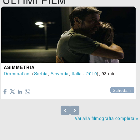
ASIMMETRIA
Drammatico
, (
Serbia
,
Slovenia
,
Italia
-
2019
), 93 min.

Scheda »
Vai alla filmografia completa »