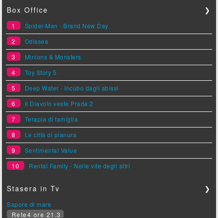
Box Office
❯
1
Spider-Man - Brand New Day
2
Odissea
3
Minions & Monsters
4
Toy Story 5
5
Deep Water - Incubo dagli abissi
6
Il Diavolo veste Prada 2
7
Terapia di famiglia
8
Le città di pianura
9
Sentimental Value
10
Rental Family - Nelle vite degli altri
Stasera in Tv
❯
Sapore di mare
Rete4 ore 21.3