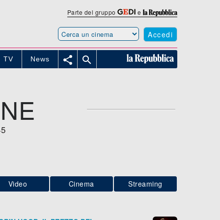
Parte del gruppo
e
Accedi


TV
News
ONE
45
Video
Cinema
Streaming