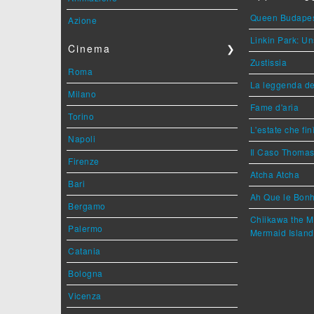
Queen Budape
Azione
Linkin Park: Un
Cinema
❯
Zustissia
Roma
La leggenda de
Milano
Fame d'aria
Torino
L'estate che fin
Napoli
Il Caso Thoma
Firenze
Atcha Atcha
Bari
Ah Que le Bonh
Bergamo
Chiikawa the M
Palermo
Mermaid Island
Catania
Bologna
Vicenza