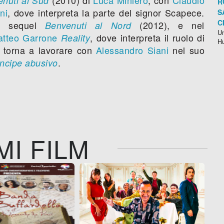
nuti al Sud
R
ni
, dove interpreta la parte del signor Scapece.
S
C
el sequel
(2012), e nel
Benvenuti al Nord
Un
tteo Garrone
, dove interpreta il ruolo di
Reality
H
3 torna a lavorare con
Alessandro Siani
nel suo
.
rincipe abusivo
MI FILM