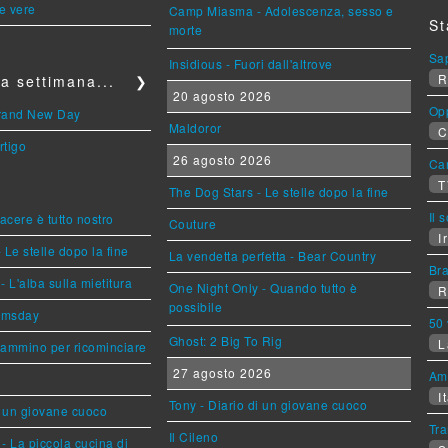
le vere
Camp Miasma - Adolescenza, sesso e
St
morte
Sa
Insidious - Fuori dall'altrove
R
a settimana...
❯
20 agosto 2026
Op
Brand New Day
Maldoror
C
rtigo
26 agosto 2026
Can
T
The Dog Stars - Le stelle dopo la fine
Il 
piacere è tutto nostro
Couture
Ir
 Le stelle dopo la fine
La vendetta perfetta - Bear Country
Br
L'alba sulla mietitura
One Night Only - Quando tutto è
R
possibile
omsday
50 
Ghost: 2 Big To Rig
L
cammino per ricominciare
27 agosto 2026
Am
It
Tony - Diario di un giovane cuoco
i un giovane cuoco
Tra
Il Cileno
- La piccola cucina di