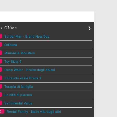
x Office
❯
1
Spider-Man - Brand New Day
2
Odissea
3
Minions & Monsters
4
Toy Story 5
5
Deep Water - Incubo dagli abissi
6
Il Diavolo veste Prada 2
7
Terapia di famiglia
8
Le città di pianura
9
Sentimental Value
0
Rental Family - Nelle vite degli altri