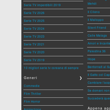
Mehdi
Serie TV imperdibili 2019
Il Cileno
Serie TV 2026
Il Malloppo
Serie TV 2025
Silent Friend
Serie TV 2024
Calle Malaga
Serie TV 2023
Amori e Incant
Serie TV 2021
Palestina 36
Serie TV 2020
Hope
Serie TV 2019
Bentornati al S
10 migliori serie tv coreane di sempre
Il Gatto col Ca
Generi
❯
Cambiare l'acqu
Commedie
Se domani non 
Film Thriller
Succederà ques
Film Horror
Appena agg
Animazione