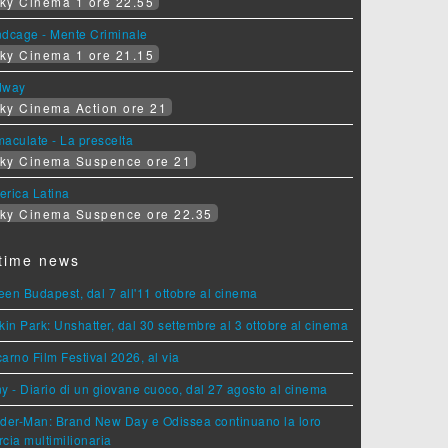
ky Cinema 1 ore 22.55
ndcage - Mente Criminale
ky Cinema 1 ore 21.15
dway
ky Cinema Action ore 21
aculate - La prescelta
ky Cinema Suspence ore 21
erica Latina
ky Cinema Suspence ore 22.35
time news
en Budapest, dal 7 all'11 ottobre al cinema
kin Park: Unshatter, dal 30 settembre al 3 ottobre al cinema
arno Film Festival 2026, al via
y - Diario di un giovane cuoco, dal 27 agosto al cinema
der-Man: Brand New Day e Odissea continuano la loro
cia multimilionaria