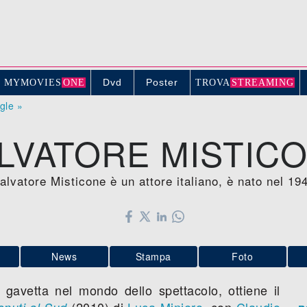
Dvd
Poster
MYMOVIE
S
ONE
TROV
A
STREAMING
ogle »
LVATORE MISTIC
alvatore Misticone è un attore italiano, è nato nel 19
News
Stampa
Foto
gavetta nel mondo dello spettacolo, ottiene il
(2010) di
Luca Miniero
, con
Claudio