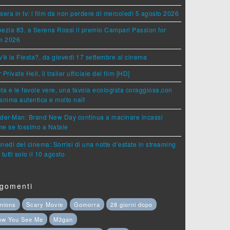
sera in tv: i film da non perdere di mercoledì 5 agosto 2026
ezia 83, a Serena Rossi il premio Campari Passion for
lm 2026
'è la Fiesta?, da giovedì 17 settembre al cinema
 Private Hell, il trailer ufficiale del film [HD]
ta e le favole vere, una favola ecologista coraggiosa,con
anima autentica e molto naïf
ider-Man: Brand New Day continua a macinare incassi
e se fossimo a Natale
lunedì del cinema: Sorrisi di una notte d’estate in streaming
 tutti solo il 10 agosto
gomenti
nions
Scary Movie
Gomorra
28 giorni dopo
ow You See Me
M3gan