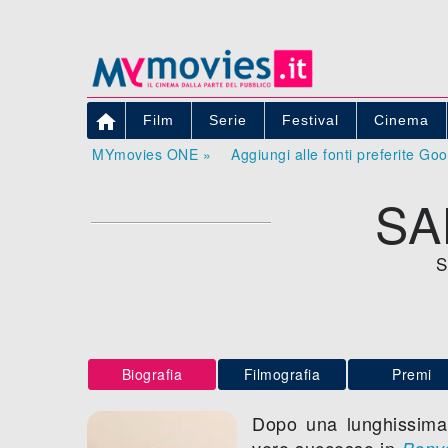

Film
Serie
Festival
Cinema
MYmovies ONE »
Aggiungi alle fonti preferite Go
SA
S
Biografia
Filmografia
Premi
Dopo una lunghissima 
vero successo in