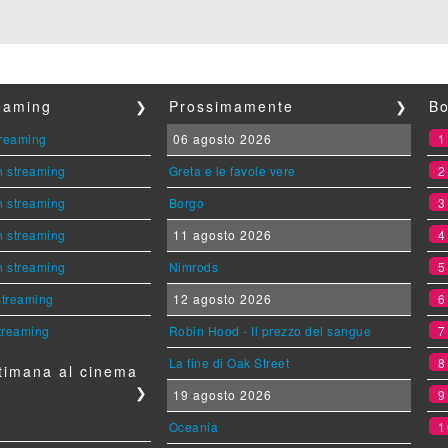
reaming
❯
Prossimamente
❯
Bo
streaming
06 agosto 2026
n streaming
Greta e le favole vere
n streaming
Borgo
n streaming
11 agosto 2026
n streaming
Nimrods
 streaming
12 agosto 2026
streaming
Robin Hood - Il prezzo del sangue
La fine di Oak Street
timana al cinema
❯
19 agosto 2026
Oceania
1