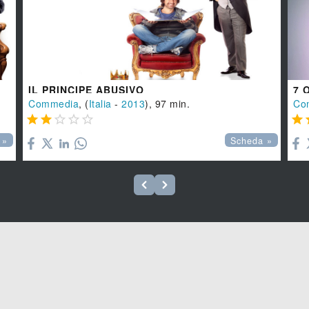
IL PRINCIPE ABUSIVO
7 
Commedia
, (
Italia
-
2013
), 97 min.
Co






 »
Scheda »