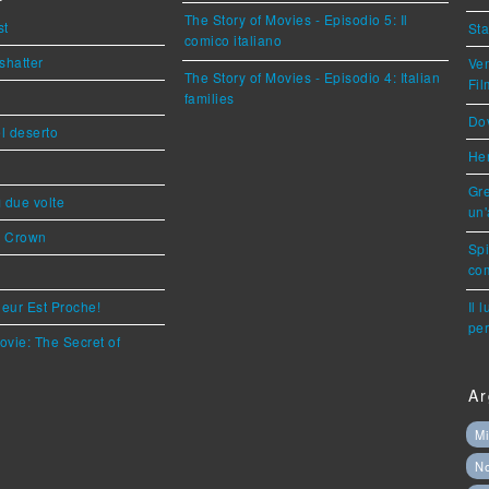
The Story of Movies - Episodio 5: Il
st
Sta
comico italiano
shatter
Ven
The Story of Movies - Episodio 4: Italian
Fi
families
Dov
l deserto
Her
Gre
ì due volte
un'
s Crown
Sp
com
eur Est Proche!
Il 
per
ovie: The Secret of
Ar
Mi
N