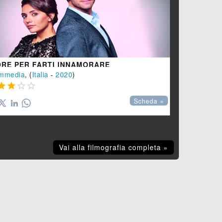
ORE PER FARTI INNAMORARE
UN BOSS I
mmedia
, (
Italia
-
2020
)
Commedia
, 








Scheda »
Vai alla filmografia completa »