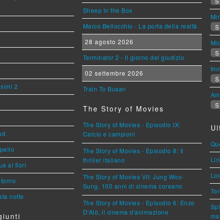
S
Sheep in the Box
Mi
Marco Bellocchio - La porta della realtà
S
28 agosto 2026
Mi
S
Terminator 2 - Il giorno del giudizio
Imm
02 settembre 2026
S
esimi 2
Train To Busan
Am
S
The Story of Movies
The Story of Movies - Episodio IX:
Ul
ud
Calcio e campioni
Que
ppello
The Story of Movies - Episodio 8: Il
Lin
thriller italiano
a ai fiori
Loc
The Story of Movies VII: Jung Woo-
torno
Sung, 100 anni di cinema coreano
Ton
ta notte
The Story of Movies - Episodio 6: Enzo
Spi
D'Alò, il cinema d'animazione
iunti
mar