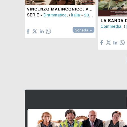
VINCENZO MALINCONICO, AVVOCATO D'INSUCCESSO
SERIE -
Drammatico
, (
Italia
-
2022
)

Commedia
, (
I
Scheda »
