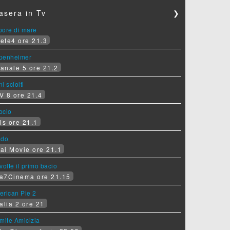
asera in Tv
❯
pore di mare
ete4 ore 21.3
penheimer
anale 5 ore 21.2
i sciolti
V 8 ore 21.4
socio
is ore 21.1
ado
ai Movie ore 21.1
volte il primo bacio
a7Cinema ore 21.15
erican Pie 2
alia 2 ore 21
mite Amicizia