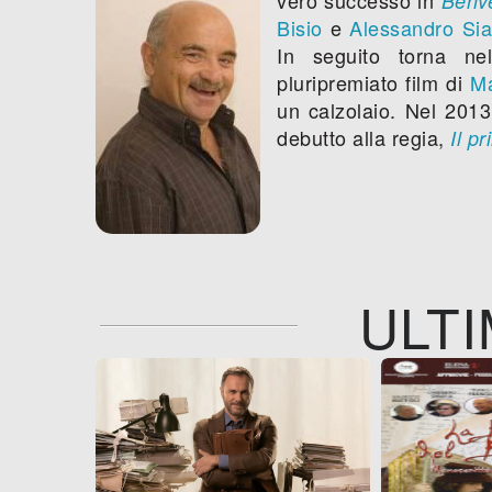
Benve
Bisio
e
Alessandro Sia
In seguito torna n
pluripremiato film di
Ma
un calzolaio. Nel 201
debutto alla regia,
Il p
ULTI