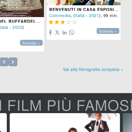
BENVENUTI IN CASA ESPOSITO
Commedia
, (
Italia
-
2021
), 99 min.
Co
LA BANDA DEL BUFFARDELLO E IL MANOSCRITTO DI LEONARDO DA VINCI






talia
-
2022
)
Scheda »
Scheda »
Vai alla filmografia completa »
I FILM PIÙ FAMOS