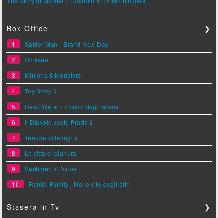
The Story of Movies - Episodio 4: Italian families
Box Office
❯
1
Spider-Man - Brand New Day
2
Odissea
3
Minions & Monsters
4
Toy Story 5
5
Deep Water - Incubo dagli abissi
6
Il Diavolo veste Prada 2
7
Terapia di famiglia
8
Le città di pianura
9
Sentimental Value
10
Rental Family - Nelle vite degli altri
Stasera in Tv
❯