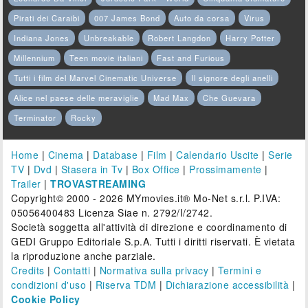
Pirati dei Caraibi
007 James Bond
Auto da corsa
Virus
Indiana Jones
Unbreakable
Robert Langdon
Harry Potter
Millennium
Teen movie italiani
Fast and Furious
Tutti i film del Marvel Cinematic Universe
Il signore degli anelli
Alice nel paese delle meraviglie
Mad Max
Che Guevara
Terminator
Rocky
Home
|
Cinema
|
Database
|
Film
|
Calendario Uscite
|
Serie
TV
|
Dvd
|
Stasera in Tv
|
Box Office
|
Prossimamente
|
Trailer
|
TROVASTREAMING
Copyright© 2000 - 2026 MYmovies.it® Mo-Net s.r.l. P.IVA:
05056400483 Licenza Siae n. 2792/I/2742.
Società soggetta all'attività di direzione e coordinamento di
GEDI Gruppo Editoriale S.p.A. Tutti i diritti riservati. È vietata
la riproduzione anche parziale.
Credits
|
Contatti
|
Normativa sulla privacy
|
Termini e
condizioni d'uso
|
Riserva TDM
|
Dichiarazione accessibilità
|
Cookie Policy