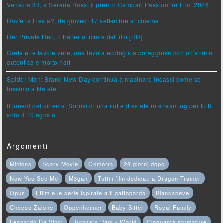
Venezia 83, a Serena Rossi il premio Campari Passion for Film 2026
Dov'è la Fiesta?, da giovedì 17 settembre al cinema
Her Private Hell, il trailer ufficiale del film [HD]
Greta e le favole vere, una favola ecologista coraggiosa,con un'anima
autentica e molto naïf
Spider-Man: Brand New Day continua a macinare incassi come se
fossimo a Natale
Il lunedì del cinema: Sorrisi di una notte d’estate in streaming per tutti
solo il 10 agosto
Argomenti
Minions
Scary Movie
Gomorra
28 giorni dopo
Now You See Me
M3gan
Tutti i film dedicati a Dragon Trainer
Opus
I film e le serie ispirate a Il gattopardo
Biancaneve
Checco Zalone
Oppenheimer
Baby Sitter
Royal Family
Leonardo Da Vinci
Jurassic Park - World
Cinquanta sfumature