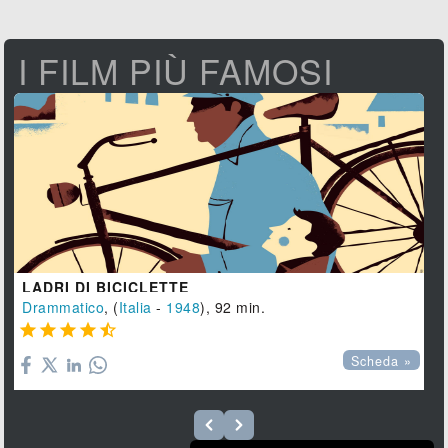
I FILM PIÙ FAMOSI
LADRI DI BICICLETTE
Drammatico
, (
Italia
-
1948
), 92 min.





Scheda »