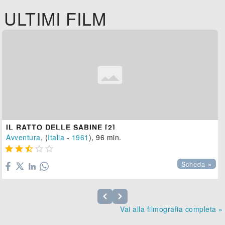
ULTIMI FILM
IL RATTO DELLE SABINE [2]
Avventura
, (
Italia
-
1961
), 96 min.





Scheda »
Vai alla filmografia completa »