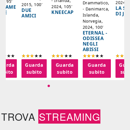
- Irlanda,
17, 95'
2024, 7
Drammatico,
2015, 100'
2024, 105'
ADAME
LA SC
- Danimarca,
DUE
KNEECAP
YDE
DI JO
Islanda,
AMICI
Norvegia,
2024, 100'
ETERNAL -
ODISSEA
NEGLI
ABISSI
uarda
Guarda
Guarda
Guarda
Gua
subito
subito
subito
subito
sub
TROVA
STREAMING