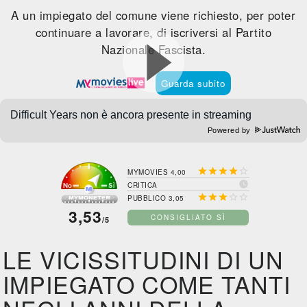
A un impiegato del comune viene richiesto, per poter
continuare a lavorare, di iscriversi al Partito
Nazionale Fascista.
Guarda subito
Powered by





MYMOVIES 4,00

CRITICA





PUBBLICO 3,05
3,53
CONSIGLIATO SÌ
/5
LE VICISSITUDINI DI UN
IMPIEGATO COME TANTI