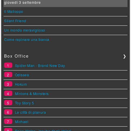
giovedì 3 settembre
Il Malloppo
Silent Friend
Un mondo meraviglioso
Come rapinare una banca
Box Office
❯
1
Spider-Man - Brand New Day
2
Odissea
3
Hokum
4
Minions & Monsters
5
Toy Story 5
6
Le città di pianura
7
Michael
8
Deep Water - Incubo dagli abissi