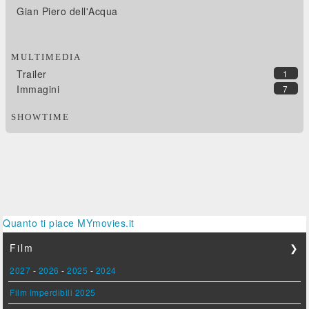
Gian Piero dell'Acqua
MULTIMEDIA
Trailer
1
Immagini
7
SHOWTIME
Quanto ti piace MYmovies.it
Film
❯
2027
-
2026
-
2025
-
2024
Film imperdibili 2025