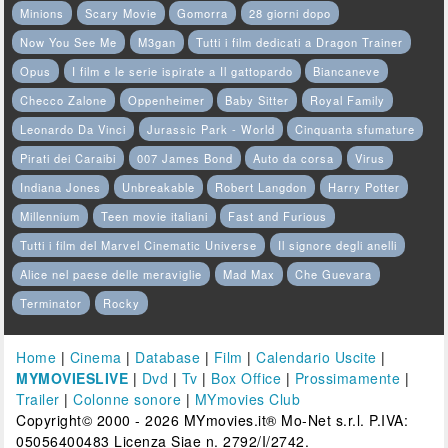
Minions
Scary Movie
Gomorra
28 giorni dopo
Now You See Me
M3gan
Tutti i film dedicati a Dragon Trainer
Opus
I film e le serie ispirate a Il gattopardo
Biancaneve
Checco Zalone
Oppenheimer
Baby Sitter
Royal Family
Leonardo Da Vinci
Jurassic Park - World
Cinquanta sfumature
Pirati dei Caraibi
007 James Bond
Auto da corsa
Virus
Indiana Jones
Unbreakable
Robert Langdon
Harry Potter
Millennium
Teen movie italiani
Fast and Furious
Tutti i film del Marvel Cinematic Universe
Il signore degli anelli
Alice nel paese delle meraviglie
Mad Max
Che Guevara
Terminator
Rocky
Home
|
Cinema
|
Database
|
Film
|
Calendario Uscite
|
MYMOVIESLIVE
|
Dvd
|
Tv
|
Box Office
|
Prossimamente
|
Trailer
|
Colonne sonore
|
MYmovies Club
Copyright© 2000 - 2026 MYmovies.it® Mo-Net s.r.l. P.IVA:
05056400483 Licenza Siae n. 2792/I/2742.