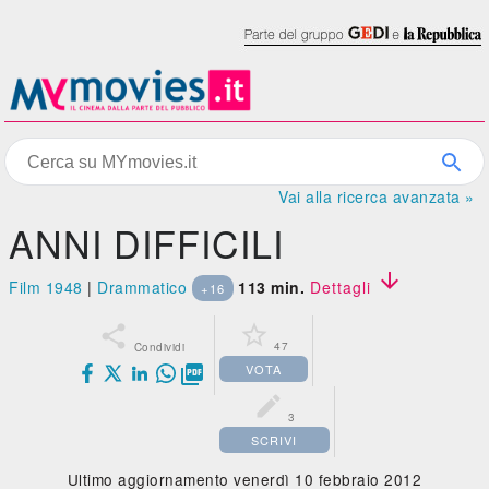
Vai alla ricerca avanzata »
ANNI DIFFICILI

Film 1948
|
Drammatico
113 min.
Dettagli
+16


47
Condividi
VOTA


3
SCRIVI
Ultimo aggiornamento venerdì 10 febbraio 2012