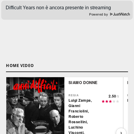
Powered by
HOME VIDEO
SIAMO DONNE
L'
REGIA
2.50
REG
/5
Luigi Zampa,
Lui
Gianni
Franciolini,
Roberto
Rossellini,
Luchino
Visconti,