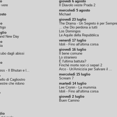
to
giovedì 6 agosto
e vere
Il Diavolo veste Prada 2
mercoledì 5 agosto
osto
Michael
giovedì 23 luglio
io
The Drama - Un Segreto è per Sempr
tigo
... che Dio perdona a tutti
Los Domingos
glio
Le Aquile della Repubblica
rand New Day
venerdì 17 luglio
io
Idoli - Fino all'ultima corsa
ia
giovedì 16 luglio
ubo dagli abissi
Il bene comune
Lo straniero
È l'ultima battuta?
io
Finchè morte non ci separi 2
Arco - Un'Amicizia per Salvare il ...
ss - Il Bhutan e l...
mercoledì 15 luglio
o
Scream 7
tello di Cagliostro
nestre che ridono
martedì 14 luglio
Lee Cronin - La mummia
Idoli - Fino all'ultima corsa
o
giovedì 2 luglio
Buen Camino
lio