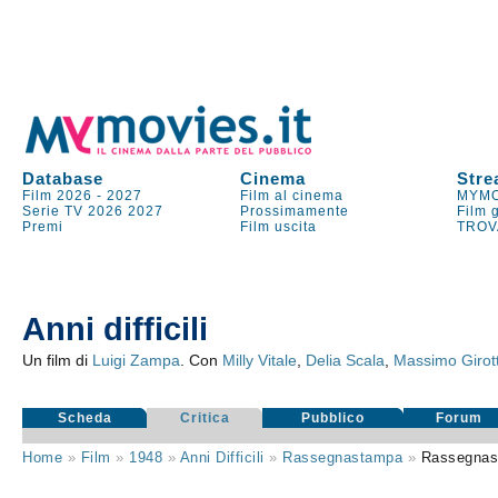
Database
Cinema
Stre
Film 2026
-
2027
Film al cinema
MYMO
Serie TV
2026
2027
Prossimamente
Film 
Premi
Film uscita
TROV
Anni difficili
Un film di
Luigi Zampa
. Con
Milly Vitale
,
Delia Scala
,
Massimo Girott
Scheda
Critica
Pubblico
Forum
Home
»
Film
»
1948
»
Anni Difficili
»
Rassegnastampa
»
Rassegna