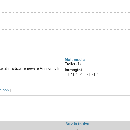
Multimedia
Trailer (1)
a altri articoli e news a Anni difficili
Immagini
1
|
2
|
3
|
4
|
5
|
6
|
7
|
|
Shop
|
Novità in dvd