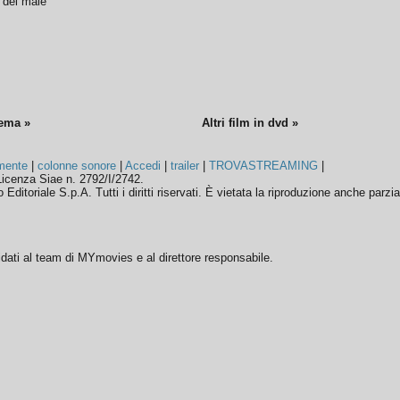
o del male
nema »
Altri film in dvd »
mente
|
colonne sonore
|
Accedi
|
trailer
|
TROVASTREAMING
|
icenza Siae n. 2792/I/2742.
ditoriale S.p.A. Tutti i diritti riservati. È vietata la riproduzione anche parzia
ffidati al team di MYmovies e al direttore responsabile.