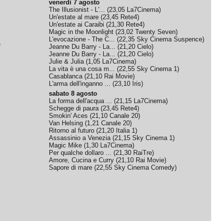
venerdì 7 agosto
The Illusionist - L'...
(
23,05
La7Cinema
)
Un'estate al mare
(
23,45
Rete4
)
Un'estate ai Caraibi
(
21,30
Rete4
)
Magic in the Moonlight
(
23,02
Twenty Seven
)
L'evocazione - The C...
(
22,35
Sky Cinema Suspence
)
e
Jeanne Du Barry - La...
(
21,20
Cielo
)
Jeanne Du Barry - La...
(
21,20
Cielo
)
Julie & Julia
(
1,05
La7Cinema
)
La vita è una cosa m...
(
22,55
Sky Cinema 1
)
Casablanca
(
21,10
Rai Movie
)
L'arma dell'inganno ...
(
23,10
Iris
)
sabato 8 agosto
La forma dell'acqua ...
(
21,15
La7Cinema
)
Schegge di paura
(
23,45
Rete4
)
Smokin' Aces
(
21,10
Canale 20
)
Van Helsing
(
1,21
Canale 20
)
Ritorno al futuro
(
21,20
Italia 1
)
Assassinio a Venezia
(
21,15
Sky Cinema 1
)
Magic Mike
(
1,30
La7Cinema
)
Per qualche dollaro ...
(
21,30
RaiTre
)
Amore, Cucina e Curry
(
21,10
Rai Movie
)
Sapore di mare
(
22,55
Sky Cinema Comedy
)