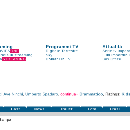
aming
Programmi TV
Attualità
VIES
ONE
Digitale Terrestre
Serie tv imperd
gratis in streaming
Sky
Film imperdibi
A
STREAMING
Domani in TV
Box Office
i
,
Ave Ninchi
,
Umberto Spadaro
.
continua»
Drammatico
,
Ratings:
Kid
Cast
News
Trailer
Foto
Frasi
stampa