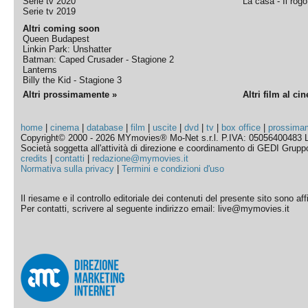
Serie tv 2020
La casa - Il rog
Serie tv 2019
Altri coming soon
Queen Budapest
Linkin Park: Unshatter
Batman: Caped Crusader - Stagione 2
Lanterns
Billy the Kid - Stagione 3
Altri prossimamente »
Altri film al ci
home
|
cinema
|
database
|
film
|
uscite
|
dvd
|
tv
|
box office
|
prossima
Copyright© 2000 - 2026 MYmovies® Mo-Net s.r.l. P.IVA: 05056400483 L
Società soggetta all'attività di direzione e coordinamento di GEDI Gruppo E
credits
|
contatti
|
redazione@mymovies.it
Normativa sulla privacy
|
Termini e condizioni d'uso
Il riesame e il controllo editoriale dei contenuti del presente sito sono a
Per contatti, scrivere al seguente indirizzo email: live@mymovies.it