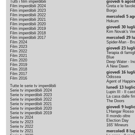
Tutti i film imperdibili
giovedì 6 agos
Film imperdibili 2024
Greta e le favol
Film imperdibili 2023
Borgo
Film imperdibili 2022
mercoledì 5 ag
Film imperdibili 2021
Hokum
Film imperdibili 2020
giovedì 30 lugl
Film imperdibili 2019
Kim Novak's Ver
Film imperdibili 2018
Film imperdibili 2017
mercoledì 29 lu
Film 2024
Spider-Man - B
Film 2023
giovedì 23 lugl
Film 2022
Terapia di famigl
Film 2021
Blue
Film 2020
Deep Water - Inc
Film 2019
A New Dawn
Film 2018
giovedì 16 lugl
Film 2017
Odissea
Film 2016
Agent of Happine
Tutte le serie tv imperdibili
lunedì 13 lugli
Serie tv imperdibili 2024
Lupin III - Il cas
Serie tv imperdibili 2023
La casa dalle fi
Serie tv imperdibili 2022
The Doors
Serie tv imperdibili 2021
giovedì 9 lugli
Serie tv imperdibili 2020
L'Hangar Rosso
Serie tv imperdibili 2019
Il mondo oltre
Serie tv 2024
Election Day
Serie tv 2023
165' Mineurs
Serie tv 2022
Serie tv 2021
mercoledì 8 lug