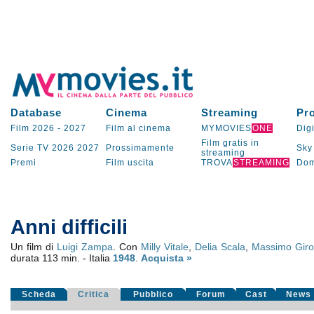
Database
Cinema
Streaming
Pr
Film 2026
-
2027
Film al cinema
MYMOVIES
ONE
Digi
Film gratis in
Serie TV
2026
2027
Prossimamente
Sky
streaming
Premi
Film uscita
TROVA
STREAMING
Dom
Anni difficili
Un film di
Luigi Zampa
. Con
Milly Vitale
,
Delia Scala
,
Massimo Girot
durata 113 min. - Italia
1948
.
Acquista »
Scheda
Critica
Pubblico
Forum
Cast
News