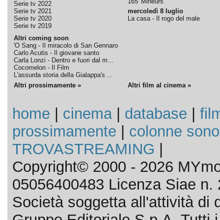
165' Mineurs
Serie tv 2022
Serie tv 2021
mercoledì 8 luglio
Serie tv 2020
La casa - Il rogo del male
Serie tv 2019
Altri coming soon
'O Sang - Il miracolo di San Gennaro
Carlo Acutis - Il giovane santo
Carla Lonzi - Dentro e fuori dal m...
Cocomelon - Il Film
L'assurda storia della Gialappa's ...
Altri prossimamente »
Altri film al cinema »
home
|
cinema
|
database
|
fil
prossimamente
|
colonne sono
TROVASTREAMING
|
Copyright© 2000 - 2026 MYmov
05056400483 Licenza Siae n. 
Società soggetta all'attività d
Gruppo Editoriale S.p.A. Tutti i d