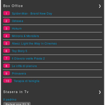
Box Office
❯
1
Spider-Man - Brand New Day
2
Odissea
3
Hokum
4
Minions & Monsters
5
Ateez: Light the Way in Cinemas
6
Toy Story 5
7
Il Diavolo veste Prada 2
8
Le città di pianura
9
Primavera
10
Terapia di famiglia
Stasera in Tv
❯
Il padrino
Rete4 ore 21.3