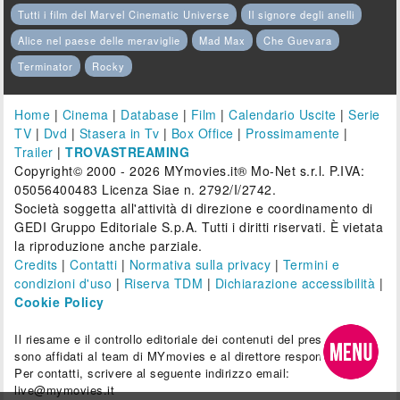
Tutti i film del Marvel Cinematic Universe
Il signore degli anelli
Alice nel paese delle meraviglie
Mad Max
Che Guevara
Terminator
Rocky
Home
|
Cinema
|
Database
|
Film
|
Calendario Uscite
|
Serie
TV
|
Dvd
|
Stasera in Tv
|
Box Office
|
Prossimamente
|
Trailer
|
TROVASTREAMING
Copyright© 2000 - 2026 MYmovies.it® Mo-Net s.r.l. P.IVA:
05056400483 Licenza Siae n. 2792/I/2742.
Società soggetta all'attività di direzione e coordinamento di
GEDI Gruppo Editoriale S.p.A. Tutti i diritti riservati. È vietata
la riproduzione anche parziale.
Credits
|
Contatti
|
Normativa sulla privacy
|
Termini e
condizioni d'uso
|
Riserva TDM
|
Dichiarazione accessibilità
|
Cookie Policy
Il riesame e il controllo editoriale dei contenuti del presente sito
sono affidati al team di MYmovies e al direttore responsabile.
Per contatti, scrivere al seguente indirizzo email:
live@mymovies.it