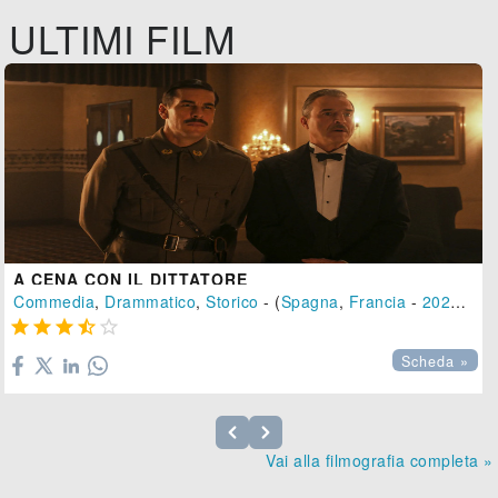
ULTIMI FILM
A CENA CON IL DITTATORE
Commedia
,
Drammatico
,
Storico
- (
Spagna
,
Francia
-
2025
), 10





Scheda »
Vai alla filmografia completa »