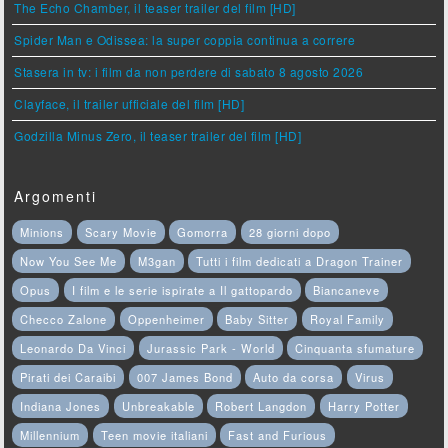
The Echo Chamber, il teaser trailer del film [HD]
Spider Man e Odissea: la super coppia continua a correre
Stasera in tv: i film da non perdere di sabato 8 agosto 2026
Clayface, il trailer ufficiale del film [HD]
Godzilla Minus Zero, il teaser trailer del film [HD]
Argomenti
Minions
Scary Movie
Gomorra
28 giorni dopo
Now You See Me
M3gan
Tutti i film dedicati a Dragon Trainer
Opus
I film e le serie ispirate a Il gattopardo
Biancaneve
Checco Zalone
Oppenheimer
Baby Sitter
Royal Family
Leonardo Da Vinci
Jurassic Park - World
Cinquanta sfumature
Pirati dei Caraibi
007 James Bond
Auto da corsa
Virus
Indiana Jones
Unbreakable
Robert Langdon
Harry Potter
Millennium
Teen movie italiani
Fast and Furious