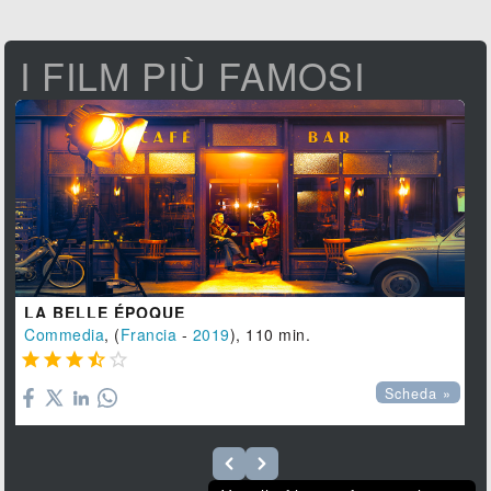
I FILM PIÙ FAMOSI
LA BELLE ÉPOQUE
Commedia
, (
Francia
-
2019
), 110 min.





Scheda »