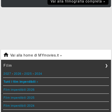
Vai alla filmografia completa »

Vai alla home di MYmovies.it »
Film
❯
2027
-
2026
-
2025
-
2024
Tutti i film imperdibili »
Film imperdibili 2026
Film imperdibili 2025
Film imperdibili 2024