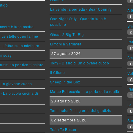
It
rtigo
La vendetta perfetta - Bear Country
A 0
L
One Night Only - Quando tutto è
possibile
Sm
piacere è tutto nostro
C
Ghost: 2 Big To Rig
 Le stelle dopo la fine
Pa
Limoni a Varsavia
L'alba sulla mietitura
Ir
27 agosto 2026
omsday
Am
Tony - Diario di un giovane cuoco
R
cammino per ricominciare
Il Cileno
Vu
C
Sheep in the Box
i un giovane cuoco
Par
Marco Bellocchio - La porta della realtà
- La piccola cucina di
T
28 agosto 2026
La 
Terminator 2 - Il giorno del giudizio
L
02 settembre 2026
Se
C
Train To Busan