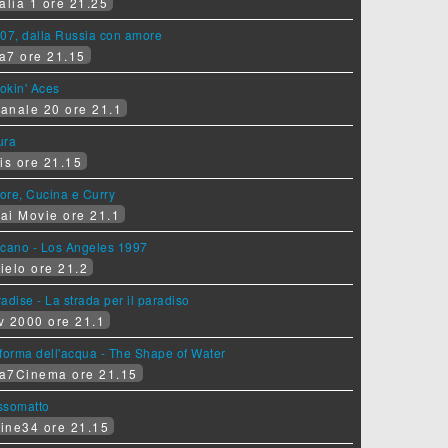
alia 1 ore 21.25
07, dalla Russia con amore
a7 ore 21.15
okin' Aces
anale 20 ore 21.1
ura
is ore 21.15
ore, Cucina e Curry
ai Movie ore 21.1
lcano - Los Angeles 1997
ielo ore 21.2
adise - La strada per il paradiso
v 2000 ore 21.1
forma dell'acqua - The Shape of Water
a7Cinema ore 21.15
ssomatto
ine34 ore 21.15