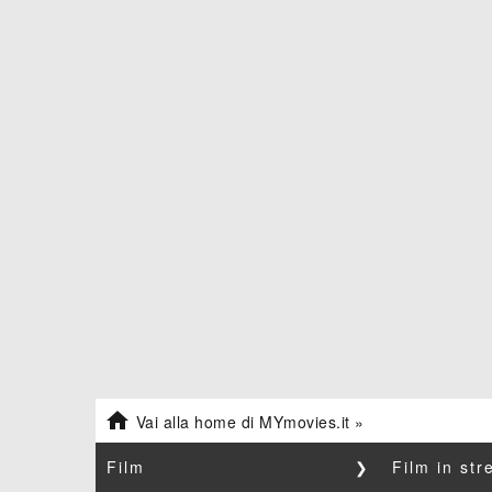

Vai alla home di MYmovies.it »
Film
❯
Film in st