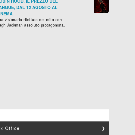
OBIN HOOD, IL PREZZO DEL
ANGUE, DAL 12 AGOSTO AL
INEMA
a visionaria rilettura del mito con
ugh Jackman assoluto protagonista.
x Office
❯