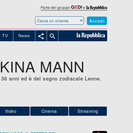
Parte del gruppo
e
Accedi


TV
News
AKINA MANN
 36 anni ed è del segno zodiacale Leone.
Video
Cinema
Streaming