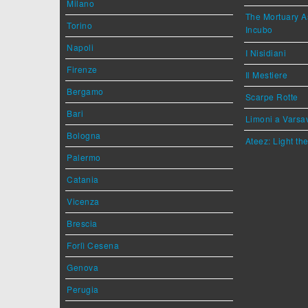
Milano
The Mortuary As
Torino
Incubo
Napoli
I Nisidiani
Firenze
Il Mestiere
Bergamo
Scarpe Rotte
Bari
Limoni a Varsa
Bologna
Ateez: Light t
Palermo
Catania
Vicenza
Brescia
Forlì Cesena
Genova
Perugia