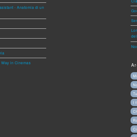
Cla
sistant - Anatomia di un
God
Ser
Lor
del
Nor
via
he Way in Cinemas
Ar
Mi
N
Tu
I 
C
Ro
Ci