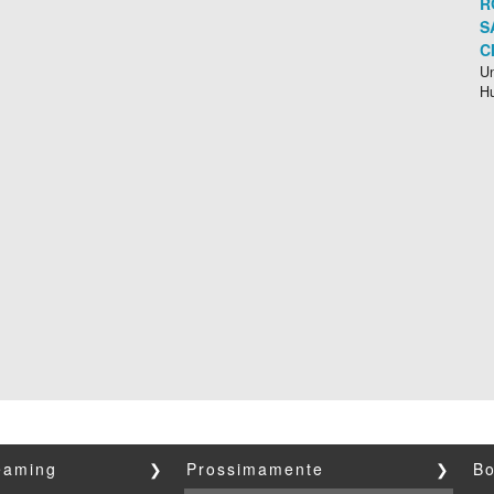
R
S
C
Un
H
reaming
❯
Prossimamente
❯
Bo