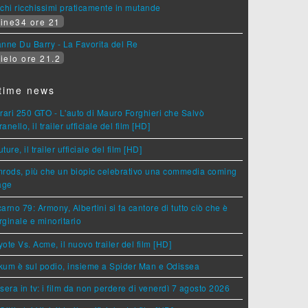
chi ricchissimi praticamente in mutande
ine34 ore 21
nne Du Barry - La Favorita del Re
ielo ore 21.2
time news
rari 250 GTO - L'auto di Mauro Forghieri che Salvò
anello, il trailer ufficiale del film [HD]
ture, il trailer ufficiale del film [HD]
rods, più che un biopic celebrativo una commedia coming
age
arno 79: Armony, Albertini si fa cantore di tutto ciò che è
ginale e minoritario
ote Vs. Acme, il nuovo trailer del film [HD]
um è sul podio, insieme a Spider Man e Odissea
sera in tv: i film da non perdere di venerdì 7 agosto 2026