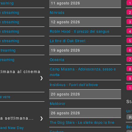
streaming
11 agosto 2026
n streaming
Nimrods
n streaming
12 agosto 2026
n streaming
Robin Hood - Il prezzo del sangue
n streaming
La fine di Oak Street
 streaming
19 agosto 2026
streaming
Oceania
Camp Miasma - Adolescenza, sesso e
timana al cinema
morte
❯
Insidious - Fuori dall'altrove
1
20 agosto 2026
le vere
St
Maldoror
Un'
26 agosto 2026
R
a settimana...
❯
The Dog Stars - Le stelle dopo la fine
Be
Brand New Day
Couture