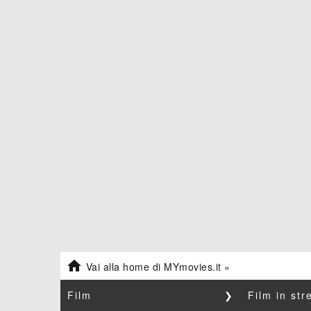

Vai alla home di MYmovies.it »
Film
❯
Film in st