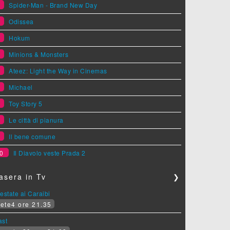
1
Spider-Man - Brand New Day
2
Odissea
3
Hokum
4
Minions & Monsters
5
Ateez: Light the Way in Cinemas
6
Michael
7
Toy Story 5
8
Le città di pianura
9
Il bene comune
0
Il Diavolo veste Prada 2
asera in Tv
❯
estate ai Caraibi
ete4 ore 21.35
ast