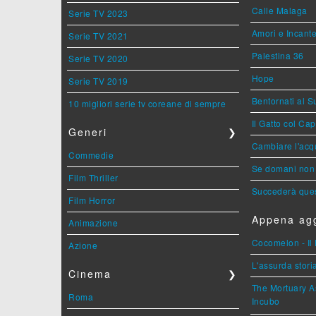
Calle Malaga
Serie TV 2023
Amori e Incant
Serie TV 2021
Palestina 36
Serie TV 2020
Hope
Serie TV 2019
Bentornati al S
10 migliori serie tv coreane di sempre
Il Gatto col Ca
Generi
❯
Cambiare l'acqu
Commedie
Se domani non 
Film Thriller
Succederà ques
Film Horror
Appena agg
Animazione
Cocomelon - Il 
Azione
L'assurda stori
Cinema
❯
The Mortuary As
Roma
Incubo