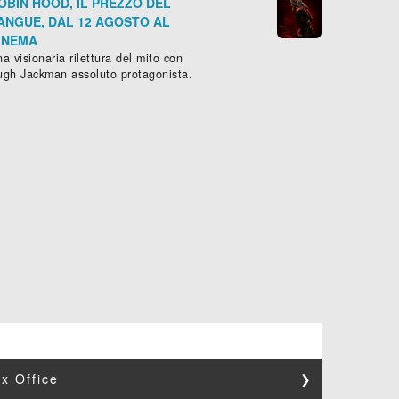
OBIN HOOD, IL PREZZO DEL
ANGUE, DAL 12 AGOSTO AL
INEMA
a visionaria rilettura del mito con
ugh Jackman assoluto protagonista.
x Office
❯