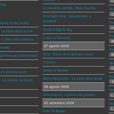
C
rtigo
La vendetta perfetta - Bear Country
Ov
C
One Night Only - Quando tutto è
possibile
The
piacere è tutto nostro
Ir
Ghost: 2 Big To Rig
 Le stelle dopo la fine
Pr
Limoni a Varsavia
L'alba sulla mietitura
R
27 agosto 2026
omsday
Ca
Tony - Diario di un giovane cuoco
R
cammino per ricominciare
Il Cileno
Jea
C
Sheep in the Box
i un giovane cuoco
Mag
Marco Bellocchio - La porta della realtà
- La piccola cucina di
T
28 agosto 2026
Hi
Terminator 2 - Il giorno del giudizio
L
02 settembre 2026
Giù
L
Train To Busan