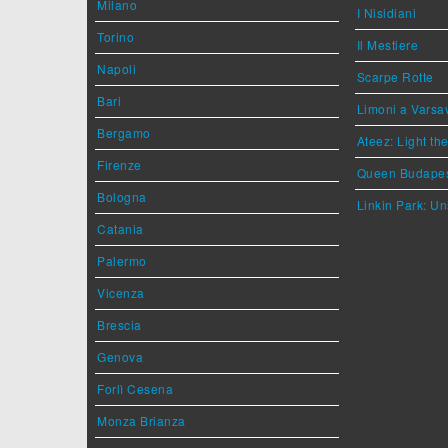
Milano
I Nisidiani
Torino
Il Mestiere
Napoli
Scarpe Rotte
Bari
Limoni a Varsa
Bergamo
Ateez: Light t
Firenze
Queen Budape
Bologna
Linkin Park: Un
Catania
Palermo
Vicenza
Brescia
Genova
Forlì Cesena
Monza Brianza