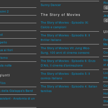
Ric
Sunny Dancer
C
esimi 2
The Story of Movies
Jea
C
The Story of Movies - Episodio IX:
Calcio e campioni
Ul
ud
The Story of Movies - Episodio 8: Il
Fer
thriller italiano
ppello
Mar
The Story of Movies VII: Jung Woo-
a ai fiori
Cou
Sung, 100 anni di cinema coreano
torno
Nim
The Story of Movies - Episodio 6: Enzo
of 
ta notte
D'Alò, il cinema d'animazione
Loc
The Story of Movies - Episodio 5: Il
iunti
mar
comico italiano
Film
Coy
The Story of Movies - Episodio 4: Italian
a della Gialappa's Band
families
Hok
sistant - Anatomia di un
Sta