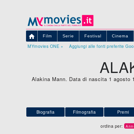

Film
Serie
Festival
Cinema
MYmovies ONE »
Aggiungi alle fonti preferite Go
ALA
Alakina Mann. Data di nascita 1 agosto 
Biografia
Filmografia
Premi
ordina per:
Ann