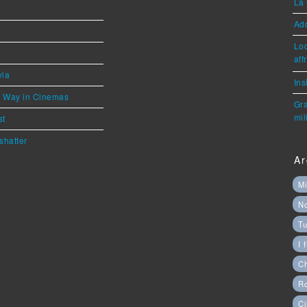
La 
Ad
Loc
aff
via
Ins
he Way in Cinemas
Gra
mil
st
shatter
Ar
Mi
N
Tu
I 
C
Ro
Ci