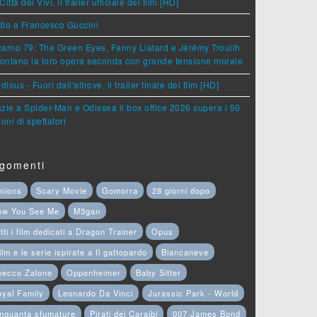
Città dei Vivi, il trailer ufficiale del film [HD]
dio a Francesco Guccini
arno 79: The Green Eyes, Fanny Liatard e Jérémy Trouilh
rontano la loro opera seconda con grande tensione morale
idious - Fuori dall'altrove, il trailer finale del film [HD]
zie a Spider-Man e Odissea il box office 2026 supera i 50
ioni di spettatori
gomenti
nions
Scary Movie
Gomorra
28 giorni dopo
ow You See Me
M3gan
tti i film dedicati a Dragon Trainer
Opus
film e le serie ispirate a Il gattopardo
Biancaneve
hecco Zalone
Oppenheimer
Baby Sitter
yal Family
Leonardo Da Vinci
Jurassic Park - World
nquanta sfumature
Pirati dei Caraibi
007 James Bond