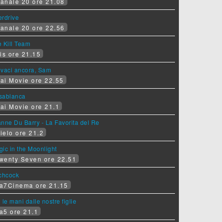
anale 20 ore 21.08
erdrive
anale 20 ore 22.56
 Kill Team
is ore 21.15
ovaci ancora, Sam
ai Movie ore 22.55
sablanca
ai Movie ore 21.1
nne Du Barry - La Favorita del Re
ielo ore 21.2
ic in the Moonlight
wenty Seven ore 22.51
tchcock
a7Cinema ore 21.15
 le mani dalle nostre figlie
a5 ore 21.1