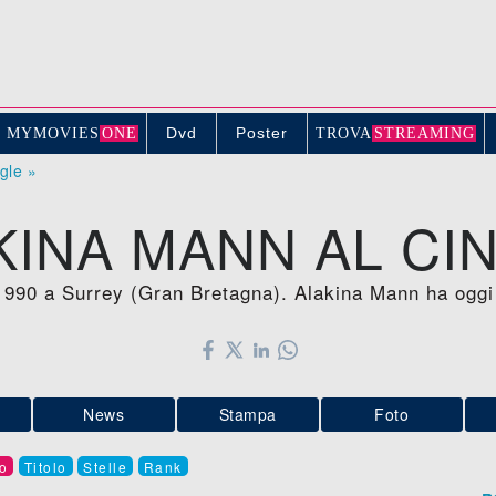
Dvd
Poster
MYMOVIE
S
ONE
TROV
A
STREAMING
ogle »
KINA MANN AL CI
1990 a Surrey (Gran Bretagna). Alakina Mann ha oggi
News
Stampa
Foto
o
Titolo
Stelle
Rank