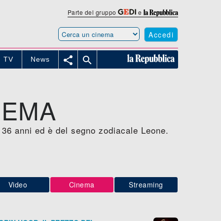
Parte del gruppo
e
Accedi


TV
News
NEMA
 36 anni ed è del segno zodiacale Leone.
Video
Cinema
Streaming