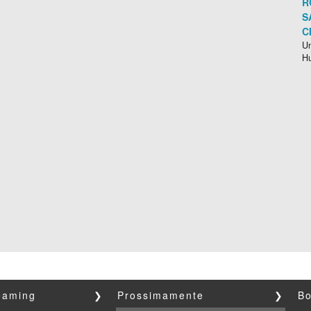
R
S
C
Un
H
reaming
❯
Prossimamente
❯
Bo